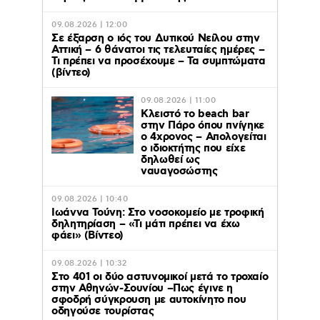
09.08.2026 | 12:00
Σε έξαρση ο ιός του Δυτικού Νείλου στην
Αττική – 6 θάνατοι τις τελευταίες ημέρες –
Τι πρέπει να προσέχουμε – Τα συμπτώματα
(βίντεο)
09.08.2026 | 11:00
Κλειστό το beach bar
στην Πάρο όπου πνίγηκε
ο 4χρονος – Απολογείται
ο ιδιοκτήτης που είχε
δηλωθεί ως
ναυαγοσώστης
09.08.2026 | 10:40
Ιωάννα Τούνη: Στο νοσοκομείο με τροφική
δηλητηρίαση – «Τι μάτι πρέπει να έχω
φάει» (Βίντεο)
09.08.2026 | 10:32
Στο 401 οι δύο αστυνομικοί μετά το τροχαίο
στην Αθηνών-Σουνίου –Πως έγινε η
σφοδρή σύγκρουση με αυτοκίνητο που
οδηγούσε τουρίστας