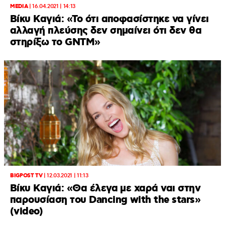
MEDIA
|
16.04.2021 | 14:13
Βίκυ Καγιά: «Το ότι αποφασίστηκε να γίνει
αλλαγή πλεύσης δεν σημαίνει ότι δεν θα
στηρίξω το GNTM»
BIGPOST TV
|
12.03.2021 | 11:13
Βίκυ Καγιά: «Θα έλεγα με χαρά ναι στην
παρουσίαση του Dancing with the stars»
(video)