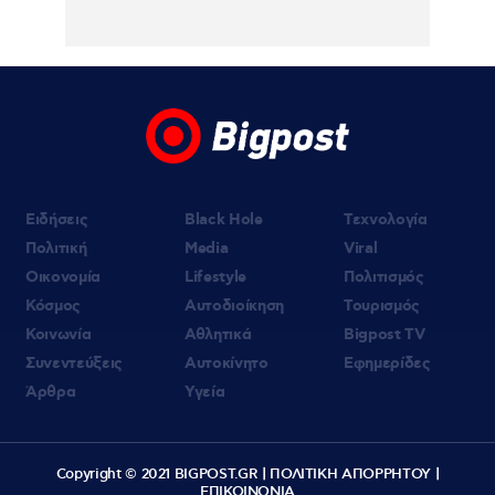
Ειδήσεις
Black Hole
Τεχνολογία
Πολιτική
Media
Viral
Οικονομία
Lifestyle
Πολιτισμός
Κόσμος
Αυτοδιοίκηση
Τουρισμός
Κοινωνία
Αθλητικά
Bigpost TV
Συνεντεύξεις
Αυτοκίνητο
Εφημερίδες
Άρθρα
Υγεία
Copyright © 2021 BIGPOST.GR |
ΠΟΛΙΤΙΚΗ ΑΠΟΡΡΗΤΟΥ
|
ΕΠΙΚΟΙΝΩΝΙΑ