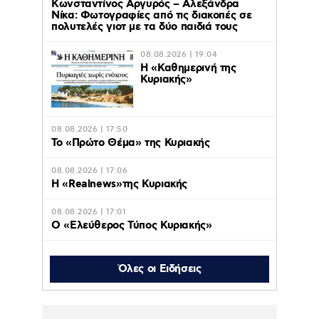
Κωνσταντίνος Αργυρός – Αλεξάνδρα
Νίκα: Φωτογραφίες από τις διακοπές σε
πολυτελές γιοτ με τα δύο παιδιά τους
08.08.2026 | 19:04
H «Καθημερινή της
Κυριακής»
08.08.2026 | 17:50
Το «Πρώτο Θέμα» της Κυριακής
08.08.2026 | 17:06
Η «Realnews»της Κυριακής
08.08.2026 | 17:01
Ο «Eλεύθερος Τύπος Κυριακής»
08.08.2026 | 16:45
Το «Documento» της
Όλες οι Ειδήσεις
Κυριακής