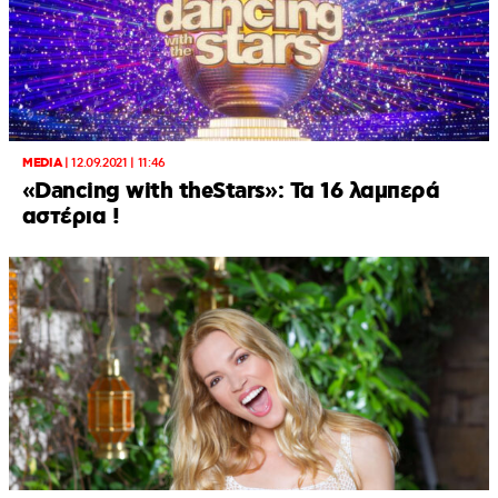
MEDIA
|
12.09.2021 | 11:46
«Dancing with theStars»: Τα 16 λαμπερά
αστέρια !