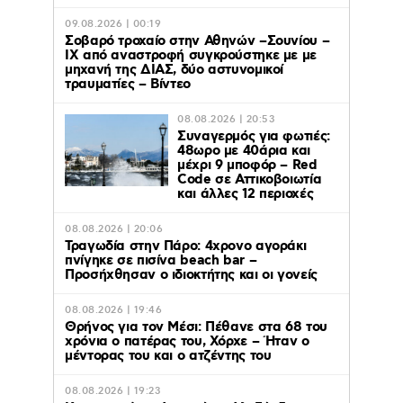
09.08.2026 | 00:19
Σοβαρό τροχαίο στην Αθηνών –Σουνίου –
ΙΧ από αναστροφή συγκρούστηκε με με
μηχανή της ΔΙΑΣ, δύο αστυνομικοί
τραυματίες – Βίντεο
08.08.2026 | 20:53
Συναγερμός για φωτιές:
48ωρο με 40άρια και
μέχρι 9 μποφόρ – Red
Code σε Αττικοβοιωτία
και άλλες 12 περιοχές
08.08.2026 | 20:06
Τραγωδία στην Πάρο: 4χρονο αγοράκι
πνίγηκε σε πισίνα beach bar –
Προσήχθησαν ο ιδιοκτήτης και οι γονείς
08.08.2026 | 19:46
Θρήνος για τον Μέσι: Πέθανε στα 68 του
χρόνια ο πατέρας του, Χόρχε – Ήταν ο
μέντορας του και ο ατζέντης του
08.08.2026 | 19:23