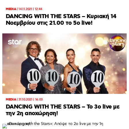
MEDIA
|
14.11.2021 | 12:44
DANCING WITH THE STARS – Κυριακή 14
Νοεμβρίου στις 21.00 τo 5o live!
MEDIA
|
31.10.2021 | 16:03
DANCING WITH THE STARS – To 3o live με
την 2η αποχώρηση!