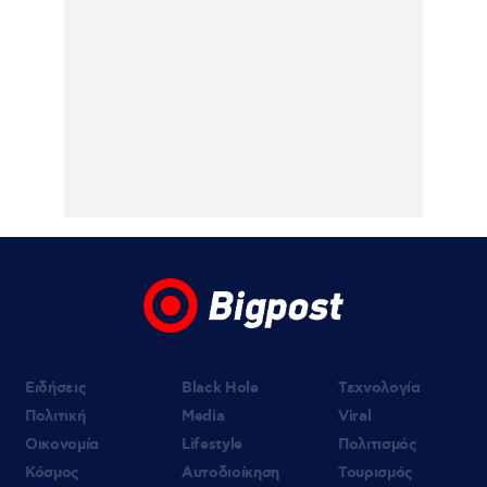
06.08.2026 | 20:44
«Αφιέρωσε τη ζωή της στο να βοηθά
ανθρώπους που είχαν ανάγκη», η πρώτη
δήλωση της οικογένειας της 38χρονης
Βρετανίδας μετά την προφυλάκιση του
26χρονου Αφγανού για τη δολοφονία της
06.08.2026 | 20:19
Αμαλία Κωστοπούλου: Νέες φωτογραφίες
από τις διακοπές της στο Κάπρι
06.08.2026 | 19:10
«Δύο μαύρα πουκάμισα»: Κυκλοφόρησε το
πρώτο τρέϊλερ της νέας δραματικής σειράς
του MEGA
Ειδήσεις
Black Hole
Τεχνολογία
Πολιτική
Media
Viral
Οικονομία
Lifestyle
Πολιτισμός
Κόσμος
Αυτοδιοίκηση
Τουρισμός