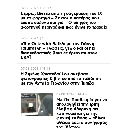
07.08.2026 | 16:09
Σέρρες: Βίντεο από τη σύγκρουση του ΙΧ
με το φορτηγό – Σε σοκ ο πατέρας που
έχασε σύζυγο και γιό – Ο οδηγός του
φορτηγού περιγράφει πως έγινε το τροχαίο
07.08.2026 | 15:35
«The Quiz with Balls!» με τον Γιάννη
Τσιμιτσέλη – Γνώσεις, γέλιο και οι πιο
διασκεδαστικές βουτιές έρχονται στον
ΣΚΑΪ
07.08.2026 | 15:18
Η Σιμώνη Χριστοδούλου ανέβασε
φωτογραφίες & βίντεο από το ταξίδι της
με τον Αντρέα Γεωργίου στην Ίμπιζα
07.08.2026 | 14:40
Marfin: Προθεσμία για να
απολογηθεί την Τρίτη
έλαβε η 46χρονη που
κατηγορείται για την
φονική επίθεση – «Είναι
αθώα» λέει ο συνήγορός
της (βίντεο)