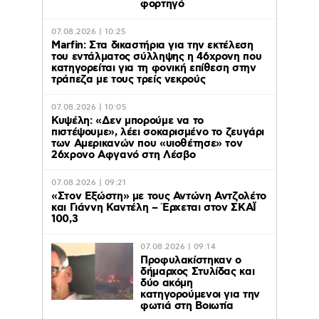
φορτηγό
07.08.2026 | 10:25
Marfin: Στα δικαστήρια για την εκτέλεση
του εντάλματος σύλληψης η 46χρονη που
κατηγορείται για τη φονική επίθεση στην
τράπεζα με τους τρείς νεκρούς
07.08.2026 | 10:05
Κυψέλη: «Δεν μπορούμε να το
πιστέψουμε», λέει σοκαρισμένο το ζευγάρι
των Αμερικανών που «υιοθέτησε» τον
26χρονο Αφγανό στη Λέσβο
07.08.2026 | 09:21
«Στον Εξώστη» με τους Αντώνη Αντζολέτο
και Γιάννη Καντέλη – Έρχεται στον ΣΚΑΪ
100,3
07.08.2026 | 09:14
Προφυλακίστηκαν ο
δήμαρχος Στυλίδας και
δύο ακόμη
κατηγορούμενοι για την
φωτιά στη Βοιωτία