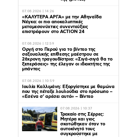
07.08.2026 | 14:26
«ΚΑΛΥΤΕΡΑ ΑΡΓΑ» με την Αθηναΐδα
Νέγκα: οι πιο αποκαλυπτικές
μεταμεσονύχτιες συνεντεύξεις
επιστρέφουν στο ACTION 24
07.08.2026 | 12:59
Οργή στο Περού για το βίντεο της
σεξουαλικής επίθεσης μαέστρου σε
26χρονη τραγουδίστρια: «Σιγά-σιγά θα το
ξεπεράσεις» της έλεγαν οι ιδιοκτήτες της
μπάντας
07.08.2026 | 10:59
Ιουλία Καλλιμάνη: Εξοργίστηκε με θαμώνα
που της πέταξε λουλούδια στο πρόσωπο –
«Εσένα σ’ αρέσει αυτό» – Βίντεο
07.08.2026 | 10:37
Τροχαίο στις Σέρρες:
Μητέρα και γιος
σκοτώθηκαν όταν το
αυτοκίνητό τους
συγκρούστηκε με