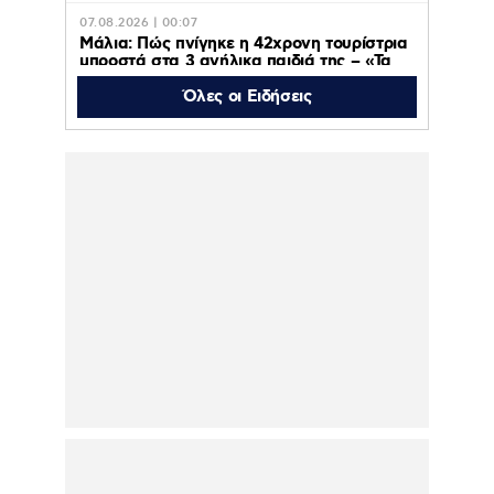
07.08.2026 | 00:07
Μάλια: Πώς πνίγηκε η 42χρονη τουρίστρια
μπροστά στα 3 ανήλικα παιδιά της – «Τα
παιδιά φώναζαν και έκλαιγαν, ήταν σε
κατάσταση πανικού»
Όλες οι Ειδήσεις
06.08.2026 | 23:39
ΠΑΟΚ – Αντερλεχτ 0-1: Όλα στραβά και
δύσκολα! Στο Βέλγιο η ρεβάνς για τους
Θεσσαλονικείς
06.08.2026 | 23:10
Υπόθεση Marfin: Έφθασε στην Ελλάδα η
46χρονη κατηγορούμενη για εμπρησμό –
Κρατείται στη ΓΑΔΑ- Την Παρασκευή στην
Εισαγγελία
06.08.2026 | 22:43
Έξαλλος ο Χρήστος
Κούγιας για
δημοσιεύματα που
αφορούν την προσωπική
του ζωή – Προειδοποιεί
με μηνύσεις