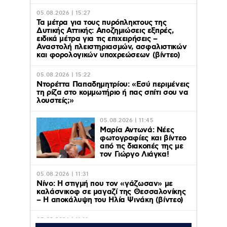
05.08.2026 | 15:27
Τα μέτρα για τους πυρόπληκτους της
Δυτικής Αττικής: Αποζημιώσεις εξπρές,
ειδικά μέτρα για τις επιχειρήσεις –
Αναστολή πλειστηριασμών, ασφαλιστικών
και φορολογικών υποχρεώσεων (βίντεο)
05.08.2026 | 15:22
Ντορέττα Παπαδημητρίου: «Εσύ περιμένεις
τη ρίζα στο κομμωτήριο ή πας σπίτι σου να
λουστείς;»
05.08.2026 | 11:45
Μαρία Αντωνά: Νέες
φωτογραφίες και βίντεο
από τις διακοπές της με
τον Γιώργο Λιάγκα!
05.08.2026 | 11:31
Νίνο: Η στιγμή που τον «γάζωσαν» με
καλάσνικοφ σε μαγαζί της Θεσσαλονίκης
– Η αποκάλυψη του Ηλία Ψινάκη (βίντεο)
05.08.2026 | 11:11