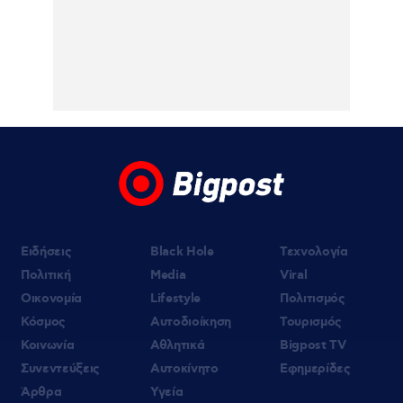
τα νέα όρια
05.08.2026 | 00:33
OPEN : Ο Τάσος Δούσης παρουσιάζει τον
«Πιο Αδύναμο Κρίκο» – Η ανακοίνωση του
σταθμού
Ειδήσεις
Black Hole
Τεχνολογία
Πολιτική
Media
Viral
Οικονομία
Lifestyle
Πολιτισμός
Κόσμος
Αυτοδιοίκηση
Τουρισμός
Κοινωνία
Αθλητικά
Bigpost TV
Συνεντεύξεις
Αυτοκίνητο
Εφημερίδες
Άρθρα
Υγεία