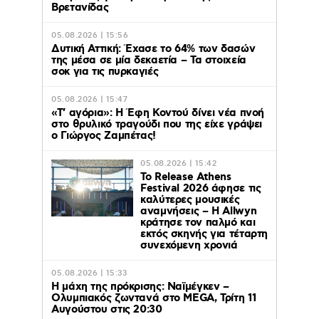
Βρετανίδας
05.08.2026 | 15:56
Δυτική Αττική: Έχασε το 64% των δασών
της μέσα σε μία δεκαετία – Τα στοιχεία
σοκ για τις πυρκαγιές
05.08.2026 | 15:47
«Τ’ αγόρια»: Η Έφη Κοντού δίνει νέα πνοή
στο θρυλικό τραγούδι που της είχε γράψει
ο Γιώργος Ζαμπέτας!
05.08.2026 | 15:42
Το Release Athens
Festival 2026 άφησε τις
καλύτερες μουσικές
αναμνήσεις – Η Allwyn
κράτησε τον παλμό και
εκτός σκηνής για τέταρτη
συνεχόμενη χρονιά
05.08.2026 | 15:33
Η μάχη της πρόκρισης: Ναϊμέγκεν –
Ολυμπιακός ζωντανά στο MEGA, Τρίτη 11
Αυγούστου στις 20:30