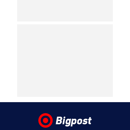
Βοιωτία
06.08.2026 | 00:13
Παναθηναϊκός – ΤΣΣΚΑ 1948 1-1: Πλήρωσε
τα λάθη του και πάει για την πρόκριση στη
Σόφια
05.08.2026 | 22:47
Κυρ. Μητσοτάκης: «Ψήφος εμπιστοσύνης»
η είσοδος της Meridiam στο καλώδιο
Ελλάδας – Κύπρου
05.08.2026 | 21:51
Εύη Βατίδου: Τράβηξε τα βλέμματα με
κόκκινο μπικίνι σε παραλία της Μυκόνου
(βίντεο)