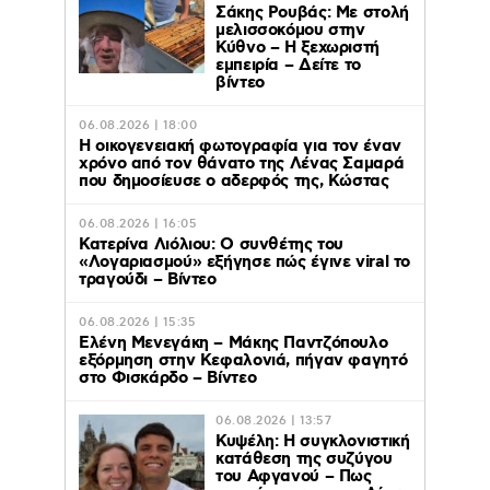
Σάκης Ρουβάς: Με στολή
μελισσοκόμου στην
Κύθνο – Η ξεχωριστή
εμπειρία – Δείτε το
βίντεο
06.08.2026 | 18:00
Η οικογενειακή φωτογραφία για τον έναν
χρόνο από τον θάνατο της Λένας Σαμαρά
που δημοσίευσε ο αδερφός της, Κώστας
06.08.2026 | 16:05
Κατερίνα Λιόλιου: Ο συνθέτης του
«Λογαριασμού» εξήγησε πώς έγινε viral το
τραγούδι – Βίντεο
06.08.2026 | 15:35
Ελένη Μενεγάκη – Μάκης Παντζόπουλο
εξόρμηση στην Κεφαλονιά, πήγαν φαγητό
στο Φισκάρδο – Βίντεο
06.08.2026 | 13:57
Κυψέλη: Η συγκλονιστική
κατάθεση της συζύγου
του Αφγανού – Πως