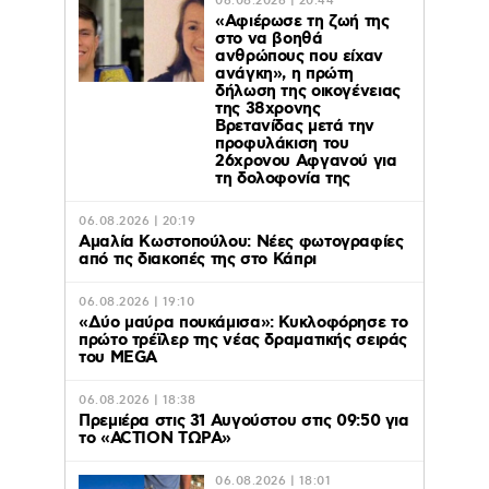
06.08.2026 | 20:44
«Αφιέρωσε τη ζωή της
στο να βοηθά
ανθρώπους που είχαν
ανάγκη», η πρώτη
δήλωση της οικογένειας
της 38χρονης
Βρετανίδας μετά την
προφυλάκιση του
26χρονου Αφγανού για
τη δολοφονία της
06.08.2026 | 20:19
Αμαλία Κωστοπούλου: Νέες φωτογραφίες
από τις διακοπές της στο Κάπρι
06.08.2026 | 19:10
«Δύο μαύρα πουκάμισα»: Κυκλοφόρησε το
πρώτο τρέϊλερ της νέας δραματικής σειράς
του MEGA
06.08.2026 | 18:38
Πρεμιέρα στις 31 Αυγούστου στις 09:50 για
το «ACTION ΤΩΡΑ»
06.08.2026 | 18:01