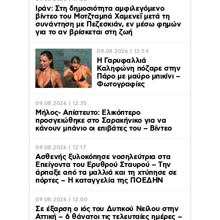
Ιράν: Στη δημοσιότητα αμφιλεγόμενο
βίντεο του Μοτζταμπά Χαμενεΐ μετά τη
συνάντηση με Πεζεσκιάν, εν μέσω φημών
για το αν βρίσκεται στη ζωή
09.08.2026 | 12:59
Η Γαρυφαλλιά
Καληφώνη πόζαρε στην
Πάρο με μαύρο μπικίνι –
Φωτογραφίες
09.08.2026 | 12:35
Μήλος- Απίστευτο: Ελικόπτερο
προσγειώθηκε στο Σαρακήνικο για να
κάνουν μπάνιο οι επιβάτες του – Βίντεο
09.08.2026 | 12:17
Ασθενής ξυλοκόπησε νοσηλεύτρια στα
Επείγοντα του Ερυθρού Σταυρού – Tην
άρπαξε από τα μαλλιά και τη χτύπησε σε
πόρτες – Η καταγγελία της ΠΟΕΔΗΝ
09.08.2026 | 12:00
Σε έξαρση ο ιός του Δυτικού Νείλου στην
Αττική – 6 θάνατοι τις τελευταίες ημέρες –