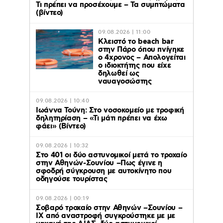
Τι πρέπει να προσέχουμε – Τα συμπτώματα
(βίντεο)
09.08.2026 | 11:00
Κλειστό το beach bar
στην Πάρο όπου πνίγηκε
ο 4χρονος – Απολογείται
ο ιδιοκτήτης που είχε
δηλωθεί ως
ναυαγοσώστης
09.08.2026 | 10:40
Ιωάννα Τούνη: Στο νοσοκομείο με τροφική
δηλητηρίαση – «Τι μάτι πρέπει να έχω
φάει» (Βίντεο)
09.08.2026 | 10:32
Στο 401 οι δύο αστυνομικοί μετά το τροχαίο
στην Αθηνών-Σουνίου –Πως έγινε η
σφοδρή σύγκρουση με αυτοκίνητο που
οδηγούσε τουρίστας
09.08.2026 | 00:19
Σοβαρό τροχαίο στην Αθηνών –Σουνίου –
ΙΧ από αναστροφή συγκρούστηκε με με