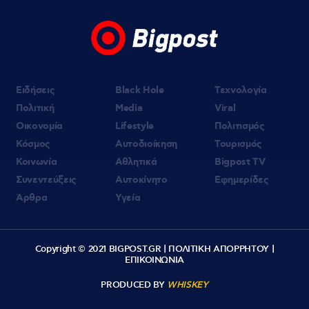
Ειδήσεις
Black Hole
Τεχνολογία
Πολιτική
Media
Viral
Οικονομία
Lifestyle
Πολιτισμός
Κόσμος
Αυτοδιοίκηση
Τουρισμός
Κοινωνία
Αθλητικά
Bigpost TV
Συνεντεύξεις
Αυτοκίνητο
Εφημερίδες
Άρθρα
Υγεία
Copyright © 2021 BIGPOST.GR |
ΠΟΛΙΤΙΚΗ ΑΠΟΡΡΗΤΟΥ
|
ΕΠΙΚΟΙΝΩΝΙΑ
PRODUCED BY
WHISKEY