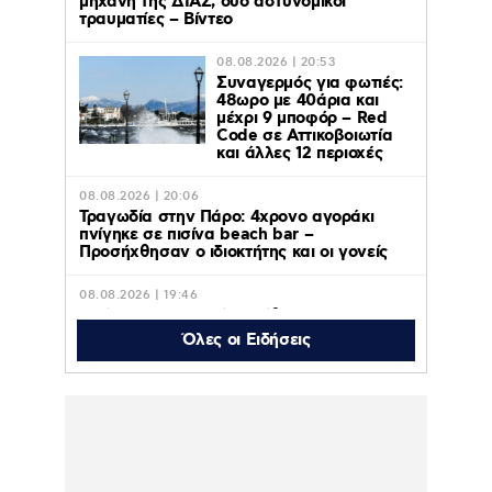
μηχανή της ΔΙΑΣ, δύο αστυνομικοί
τραυματίες – Βίντεο
08.08.2026 | 20:53
Συναγερμός για φωτιές:
48ωρο με 40άρια και
μέχρι 9 μποφόρ – Red
Code σε Αττικοβοιωτία
και άλλες 12 περιοχές
08.08.2026 | 20:06
Τραγωδία στην Πάρο: 4χρονο αγοράκι
πνίγηκε σε πισίνα beach bar –
Προσήχθησαν ο ιδιοκτήτης και οι γονείς
08.08.2026 | 19:46
Θρήνος για τον Μέσι: Πέθανε στα 68 του
χρόνια ο πατέρας του, Χόρχε – Ήταν ο
Όλες οι Ειδήσεις
μέντορας του και ο ατζέντης του
08.08.2026 | 19:23
Κωνσταντίνος Αργυρός – Αλεξάνδρα
Νίκα: Φωτογραφίες από τις διακοπές σε
πολυτελές γιοτ με τα δύο παιδιά τους