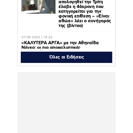
απολογηθεί την Τρίτη
έλαβε η 46χρονη που
κατηγορείται για την
φονική επίθεση – «Είναι
αθώα» λέει ο συνήγορός
της (βίντεο)
07.08.2026 | 14:26
«ΚΑΛΥΤΕΡΑ ΑΡΓΑ» με την Αθηναΐδα
Νέγκα: οι πιο αποκαλυπτικές
μεταμεσονύχτιες συνεντεύξεις
επιστρέφουν στο ACTION 24
Όλες οι Ειδήσεις
07.08.2026 | 12:59
Οργή στο Περού για το βίντεο της
σεξουαλικής επίθεσης μαέστρου σε
26χρονη τραγουδίστρια: «Σιγά-σιγά θα το
ξεπεράσεις» της έλεγαν οι ιδιοκτήτες της
μπάντας
07.08.2026 | 10:59
Ιουλία Καλλιμάνη: Εξοργίστηκε με θαμώνα
που της πέταξε λουλούδια στο πρόσωπο –
«Εσένα σ’ αρέσει αυτό» – Βίντεο
07.08.2026 | 10:37