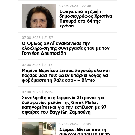
07.08.2026 | 22:06
Έφυγε από τη ζωή η
δημοσιογράφος Χριστίνα
Πιτουρά στα 64 της
χρόνια
07.08.2026 | 21:57
Ο Όμιλος ΣΚΑΪ ανακοίνωσε την
ολοκλήρωση της συνεργασίας του με τον
Γρηγόρη Δημητριάδη
07.08.2026 | 21:15
Μαρίνα Βερνίκου έπιασε λαγοκέφαλο και
πόζαρε μαζί του: «Δεν υπάρχει λόγος να
φοβόμαστε τη θάλασσα» – Βίντεο
07.08.2026 | 16:26
Συνελήφθη στη Γερμανία 31χρονος για
δολοφονίες μελών της Greek Mafia,
κατηγορείται και για την εκτέλεση με 97
σφαίρες του Βαγγέλη Ζαμπούνη
07.08.2026 | 16:09
Σέρρες: Βίντεο από τη
σύγκρουση του ΙΧ με το