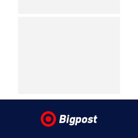
Τροχαίο στις Σέρρες:
Μητέρα και γιος
σκοτώθηκαν όταν το
αυτοκίνητό τους
συγκρούστηκε με
φορτηγό
07.08.2026 | 10:25
Marfin: Στα δικαστήρια για την εκτέλεση
του εντάλματος σύλληψης η 46χρονη που
κατηγορείται για τη φονική επίθεση στην
τράπεζα με τους τρείς νεκρούς
07.08.2026 | 10:05
Κυψέλη: «Δεν μπορούμε να το
πιστέψουμε», λέει σοκαρισμένο το ζευγάρι
των Αμερικανών που «υιοθέτησε» τον
26χρονο Αφγανό στη Λέσβο
07.08.2026 | 09:21
«Στον Εξώστη» με τους Αντώνη Αντζολέτο
και Γιάννη Καντέλη – Έρχεται στον ΣΚΑΪ
100,3