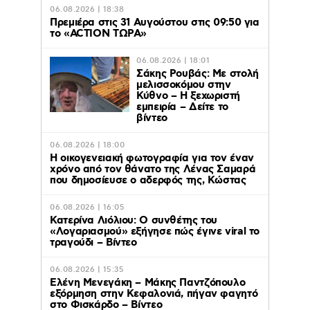
06.08.2026 | 18:38
Πρεμιέρα στις 31 Αυγούστου στις 09:50 για
το «ACTION ΤΩΡΑ»
06.08.2026 | 18:01
Σάκης Ρουβάς: Με στολή
μελισσοκόμου στην
Κύθνο – Η ξεχωριστή
εμπειρία – Δείτε το
βίντεο
06.08.2026 | 18:00
Η οικογενειακή φωτογραφία για τον έναν
χρόνο από τον θάνατο της Λένας Σαμαρά
που δημοσίευσε ο αδερφός της, Κώστας
06.08.2026 | 16:05
Κατερίνα Λιόλιου: Ο συνθέτης του
«Λογαριασμού» εξήγησε πώς έγινε viral το
τραγούδι – Βίντεο
06.08.2026 | 15:35
Ελένη Μενεγάκη – Μάκης Παντζόπουλο
εξόρμηση στην Κεφαλονιά, πήγαν φαγητό
στο Φισκάρδο – Βίντεο