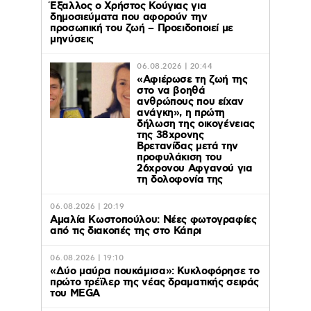
Έξαλλος ο Χρήστος Κούγιας για
δημοσιεύματα που αφορούν την
προσωπική του ζωή – Προειδοποιεί με
μηνύσεις
06.08.2026 | 20:44
«Αφιέρωσε τη ζωή της
στο να βοηθά
ανθρώπους που είχαν
ανάγκη», η πρώτη
δήλωση της οικογένειας
της 38χρονης
Βρετανίδας μετά την
προφυλάκιση του
26χρονου Αφγανού για
τη δολοφονία της
06.08.2026 | 20:19
Αμαλία Κωστοπούλου: Νέες φωτογραφίες
από τις διακοπές της στο Κάπρι
06.08.2026 | 19:10
«Δύο μαύρα πουκάμισα»: Κυκλοφόρησε το
πρώτο τρέϊλερ της νέας δραματικής σειράς
του MEGA