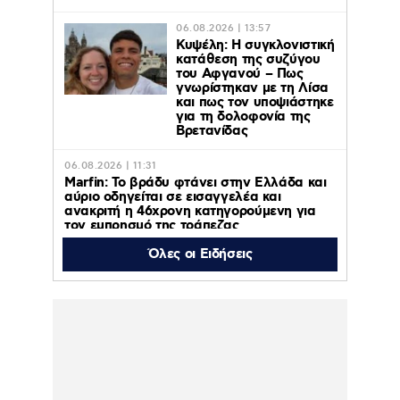
06.08.2026 | 13:57
Κυψέλη: Η συγκλονιστική
κατάθεση της συζύγου
του Αφγανού – Πως
γνωρίστηκαν με τη Λίσα
και πως τον υποψιάστηκε
για τη δολοφονία της
Βρετανίδας
06.08.2026 | 11:31
Marfin: Το βράδυ φτάνει στην Ελλάδα και
αύριο οδηγείται σε εισαγγελέα και
ανακριτή η 46χρονη κατηγορούμενη για
τον εμπρησμό της τράπεζας
Όλες οι Ειδήσεις
06.08.2026 | 11:23
Γαρυφαλλιά Καληφώνη: Διακοπές με
φίλους σε Πάρο και Κουφονήσια, χωρίς
τον Χρήστο Μάστορα – Φωτογραφίες
06.08.2026 | 10:43
ΠΑΟΚ – Άντερλεχτ : Απόψε 6 Αυγούστου
2026 στις 20:45 στο ΟΡΕΝ