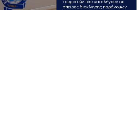
τουριστών που καταλήγουν σε
σπείρες διακίνησης παράνομων
μεταναστών.