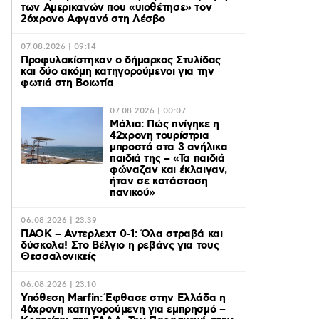
των Αμερικανών που «υιοθέτησε» τον
26χρονο Αφγανό στη Λέσβο
07.08.2026 | 09:14
Προφυλακίστηκαν ο δήμαρχος Στυλίδας
και δύο ακόμη κατηγορούμενοι για την
φωτιά στη Βοιωτία
07.08.2026 | 00:07
Μάλια: Πώς πνίγηκε η
42χρονη τουρίστρια
μπροστά στα 3 ανήλικα
παιδιά της – «Τα παιδιά
φώναζαν και έκλαιγαν,
ήταν σε κατάσταση
πανικού»
06.08.2026 | 23:39
ΠΑΟΚ – Αντερλεχτ 0-1: Όλα στραβά και
δύσκολα! Στο Βέλγιο η ρεβάνς για τους
Θεσσαλονικείς
06.08.2026 | 23:10
Υπόθεση Marfin: Έφθασε στην Ελλάδα η
46χρονη κατηγορούμενη για εμπρησμό –