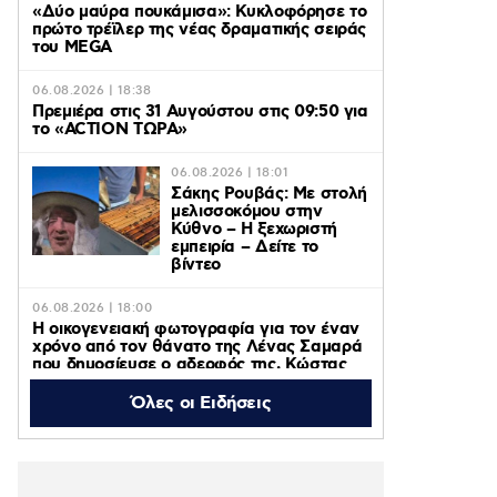
«Δύο μαύρα πουκάμισα»: Κυκλοφόρησε το
πρώτο τρέϊλερ της νέας δραματικής σειράς
του MEGA
06.08.2026 | 18:38
Πρεμιέρα στις 31 Αυγούστου στις 09:50 για
το «ACTION ΤΩΡΑ»
06.08.2026 | 18:01
Σάκης Ρουβάς: Με στολή
μελισσοκόμου στην
Κύθνο – Η ξεχωριστή
εμπειρία – Δείτε το
βίντεο
06.08.2026 | 18:00
Η οικογενειακή φωτογραφία για τον έναν
χρόνο από τον θάνατο της Λένας Σαμαρά
που δημοσίευσε ο αδερφός της, Κώστας
Όλες οι Ειδήσεις
06.08.2026 | 16:05
Κατερίνα Λιόλιου: Ο συνθέτης του
«Λογαριασμού» εξήγησε πώς έγινε viral το
τραγούδι – Βίντεο