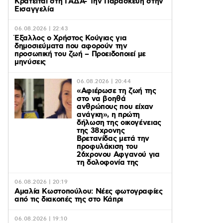
Κρατείται στη ΓΑΔΑ- Την Παρασκευή στην
Εισαγγελία
06.08.2026 | 22:43
Έξαλλος ο Χρήστος Κούγιας για
δημοσιεύματα που αφορούν την
προσωπική του ζωή – Προειδοποιεί με
μηνύσεις
06.08.2026 | 20:44
«Αφιέρωσε τη ζωή της
στο να βοηθά
ανθρώπους που είχαν
ανάγκη», η πρώτη
δήλωση της οικογένειας
της 38χρονης
Βρετανίδας μετά την
προφυλάκιση του
26χρονου Αφγανού για
τη δολοφονία της
06.08.2026 | 20:19
Αμαλία Κωστοπούλου: Νέες φωτογραφίες
από τις διακοπές της στο Κάπρι
06.08.2026 | 19:10