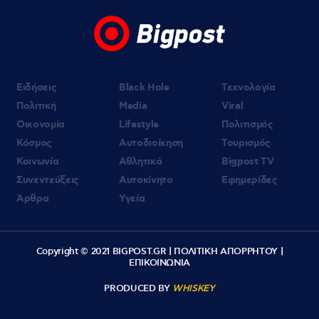
Ειδήσεις
Black Hole
Τεχνολογία
Πολιτική
Media
Viral
Οικονομία
Lifestyle
Πολιτισμός
Κόσμος
Αυτοδιοίκηση
Τουρισμός
Κοινωνία
Αθλητικά
Bigpost TV
Συνεντεύξεις
Αυτοκίνητο
Εφημερίδες
Άρθρα
Υγεία
Copyright © 2021 BIGPOST.GR |
ΠΟΛΙΤΙΚΗ ΑΠΟΡΡΗΤΟΥ
|
ΕΠΙΚΟΙΝΩΝΙΑ
PRODUCED BY
WHISKEY