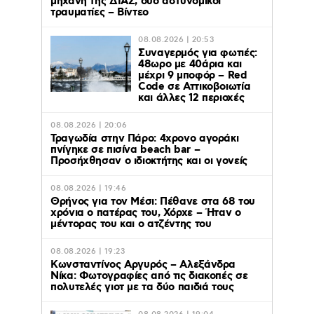
μηχανή της ΔΙΑΣ, δύο αστυνομικοί
τραυματίες – Βίντεο
08.08.2026 | 20:53
Συναγερμός για φωτιές:
48ωρο με 40άρια και
μέχρι 9 μποφόρ – Red
Code σε Αττικοβοιωτία
και άλλες 12 περιοχές
08.08.2026 | 20:06
Τραγωδία στην Πάρο: 4χρονο αγοράκι
πνίγηκε σε πισίνα beach bar –
Προσήχθησαν ο ιδιοκτήτης και οι γονείς
08.08.2026 | 19:46
Θρήνος για τον Μέσι: Πέθανε στα 68 του
χρόνια ο πατέρας του, Χόρχε – Ήταν ο
μέντορας του και ο ατζέντης του
08.08.2026 | 19:23
Κωνσταντίνος Αργυρός – Αλεξάνδρα
Νίκα: Φωτογραφίες από τις διακοπές σε
πολυτελές γιοτ με τα δύο παιδιά τους