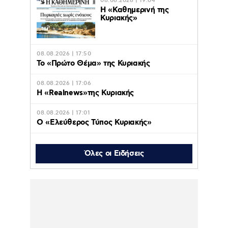
08.08.2026 | 19:04
H «Καθημερινή της
Κυριακής»
08.08.2026 | 17:50
Το «Πρώτο Θέμα» της Κυριακής
08.08.2026 | 17:06
Η «Realnews»της Κυριακής
08.08.2026 | 17:01
Ο «Eλεύθερος Τύπος Κυριακής»
08.08.2026 | 16:45
Το «Documento» της
Όλες οι Ειδήσεις
Κυριακής
08.08.2026 | 16:42
Οι διακοπές της Δούκισσας Νομικού στην
Πολυνησία με τα παιδιά της –
Φωτογραφίες