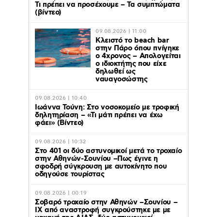
Τι πρέπει να προσέχουμε – Τα συμπτώματα
(βίντεο)
09.08.2026 | 11:00
Κλειστό το beach bar
στην Πάρο όπου πνίγηκε
ο 4χρονος – Απολογείται
ο ιδιοκτήτης που είχε
δηλωθεί ως
ναυαγοσώστης
09.08.2026 | 10:40
Ιωάννα Τούνη: Στο νοσοκομείο με τροφική
δηλητηρίαση – «Τι μάτι πρέπει να έχω
φάει» (Βίντεο)
09.08.2026 | 10:32
Στο 401 οι δύο αστυνομικοί μετά το τροχαίο
στην Αθηνών-Σουνίου –Πως έγινε η
σφοδρή σύγκρουση με αυτοκίνητο που
οδηγούσε τουρίστας
09.08.2026 | 00:19
Σοβαρό τροχαίο στην Αθηνών –Σουνίου –
ΙΧ από αναστροφή συγκρούστηκε με με