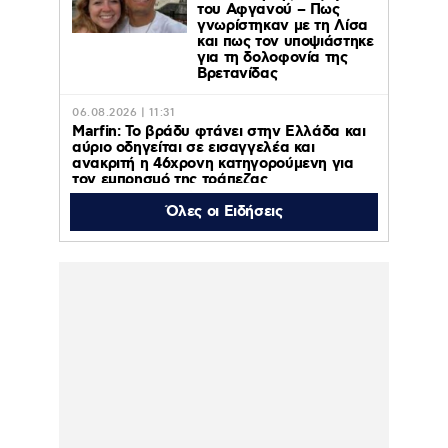
του Αφγανού – Πως
γνωρίστηκαν με τη Λίσα
και πως τον υποψιάστηκε
για τη δολοφονία της
Βρετανίδας
06.08.2026 | 11:31
Marfin: Το βράδυ φτάνει στην Ελλάδα και
αύριο οδηγείται σε εισαγγελέα και
ανακριτή η 46χρονη κατηγορούμενη για
τον εμπρησμό της τράπεζας
Όλες οι Ειδήσεις
06.08.2026 | 11:23
Γαρυφαλλιά Καληφώνη: Διακοπές με
φίλους σε Πάρο και Κουφονήσια, χωρίς
τον Χρήστο Μάστορα – Φωτογραφίες
06.08.2026 | 10:43
ΠΑΟΚ – Άντερλεχτ : Απόψε 6 Αυγούστου
2026 στις 20:45 στο ΟΡΕΝ
06.08.2026 | 10:38
Κολυδάς: Τι είναι το
«πολωμένο μελτέμι» που
συνετέλεσε στην