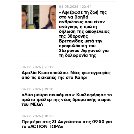
06.08.2026 | 20:44
«Αφιέρωσε τη ζωή της
στο να βοηθά
ανθρώπους που είχαν
ανάγκη», η πρώτη
δήλωση της οικογένειας
της 38χρονης
Βρετανίδας μετά την
προφυλάκιση του
26χρονου Αφγανού για
τη δολοφονία της
06.08.2026 | 20:19
Αμαλία Κωστοπούλου: Νέες φωτογραφίες
από τις διακοπές της στο Κάπρι
06.08.2026 | 19:10
«Δύο μαύρα πουκάμισα»: Κυκλοφόρησε το
πρώτο τρέϊλερ της νέας δραματικής σειράς
του MEGA
06.08.2026 | 18:38
Πρεμιέρα στις 31 Αυγούστου στις 09:50 για
το «ACTION ΤΩΡΑ»