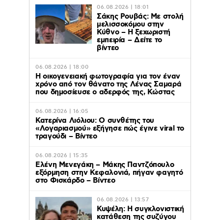
06.08.2026 | 18:01
Σάκης Ρουβάς: Με στολή
μελισσοκόμου στην
Κύθνο – Η ξεχωριστή
εμπειρία – Δείτε το
βίντεο
06.08.2026 | 18:00
Η οικογενειακή φωτογραφία για τον έναν
χρόνο από τον θάνατο της Λένας Σαμαρά
που δημοσίευσε ο αδερφός της, Κώστας
06.08.2026 | 16:05
Κατερίνα Λιόλιου: Ο συνθέτης του
«Λογαριασμού» εξήγησε πώς έγινε viral το
τραγούδι – Βίντεο
06.08.2026 | 15:35
Ελένη Μενεγάκη – Μάκης Παντζόπουλο
εξόρμηση στην Κεφαλονιά, πήγαν φαγητό
στο Φισκάρδο – Βίντεο
06.08.2026 | 13:57
Κυψέλη: Η συγκλονιστική
κατάθεση της συζύγου