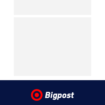
εφιαλτική εξάπλωση της
φωτιάς σε Αττική και
Βοιωτία
06.08.2026 | 00:13
Παναθηναϊκός – ΤΣΣΚΑ 1948 1-1: Πλήρωσε
τα λάθη του και πάει για την πρόκριση στη
Σόφια
05.08.2026 | 22:47
Κυρ. Μητσοτάκης: «Ψήφος εμπιστοσύνης»
η είσοδος της Meridiam στο καλώδιο
Ελλάδας – Κύπρου
05.08.2026 | 21:51
Εύη Βατίδου: Τράβηξε τα βλέμματα με
κόκκινο μπικίνι σε παραλία της Μυκόνου
(βίντεο)