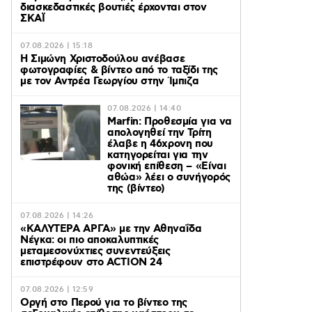
διασκεδαστικές βουτιές έρχονται στον
ΣΚΑΪ
07.08.2026 | 15:18
Η Σιμώνη Χριστοδούλου ανέβασε
φωτογραφίες & βίντεο από το ταξίδι της
με τον Αντρέα Γεωργίου στην Ίμπιζα
07.08.2026 | 14:40
Marfin: Προθεσμία για να
απολογηθεί την Τρίτη
έλαβε η 46χρονη που
κατηγορείται για την
φονική επίθεση – «Είναι
αθώα» λέει ο συνήγορός
της (βίντεο)
07.08.2026 | 14:26
«ΚΑΛΥΤΕΡΑ ΑΡΓΑ» με την Αθηναΐδα
Νέγκα: οι πιο αποκαλυπτικές
μεταμεσονύχτιες συνεντεύξεις
επιστρέφουν στο ACTION 24
07.08.2026 | 12:59
Οργή στο Περού για το βίντεο της