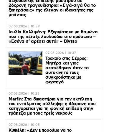
σεξουαλικής επίθεσης μαέστρου σε
26χρονη τραγουδίστρια: «Σιγά-σιγά θα το
ξεπεράσεις» της έλεγαν οι ιδιοκτήτες της
μπάντας
07.08.2026 | 10:59
Ιουλία Καλλιμάνη: Εξοργίστηκε με θαμώνα
που της πέταξε λουλούδια στο πρόσωπο –
«Εσένα σ’ αρέσει αυτό» – Βίντεο
07.08.2026 | 10:37
Τροχαίο στις Σέρρες:
Μητέρα και γιος
σκοτώθηκαν όταν το
αυτοκίνητό τους
συγκρούστηκε με
φορτηγό
07.08.2026 | 10:25
Marfin: Στα δικαστήρια για την εκτέλεση
του εντάλματος σύλληψης η 46χρονη που
κατηγορείται για τη φονική επίθεση στην
τράπεζα με τους τρείς νεκρούς
07.08.2026 | 10:05
Κυψέλη: «Δεν μπορούμε να το