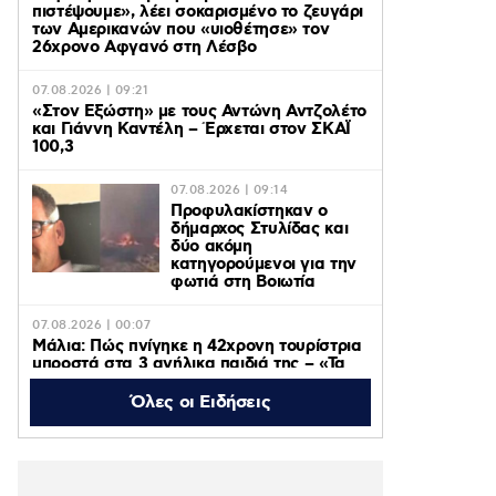
πιστέψουμε», λέει σοκαρισμένο το ζευγάρι
των Αμερικανών που «υιοθέτησε» τον
26χρονο Αφγανό στη Λέσβο
07.08.2026 | 09:21
«Στον Εξώστη» με τους Αντώνη Αντζολέτο
και Γιάννη Καντέλη – Έρχεται στον ΣΚΑΪ
100,3
07.08.2026 | 09:14
Προφυλακίστηκαν ο
δήμαρχος Στυλίδας και
δύο ακόμη
κατηγορούμενοι για την
φωτιά στη Βοιωτία
07.08.2026 | 00:07
Μάλια: Πώς πνίγηκε η 42χρονη τουρίστρια
μπροστά στα 3 ανήλικα παιδιά της – «Τα
παιδιά φώναζαν και έκλαιγαν, ήταν σε
κατάσταση πανικού»
Όλες οι Ειδήσεις
06.08.2026 | 23:39
ΠΑΟΚ – Αντερλεχτ 0-1: Όλα στραβά και
δύσκολα! Στο Βέλγιο η ρεβάνς για τους