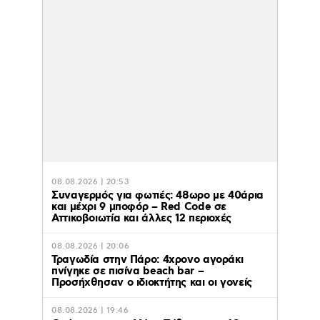
08.08.2026 | 20:53
Συναγερμός για φωτιές: 48ωρο με 40άρια
και μέχρι 9 μποφόρ – Red Code σε
Αττικοβοιωτία και άλλες 12 περιοχές
08.08.2026 | 20:06
Τραγωδία στην Πάρο: 4χρονο αγοράκι
πνίγηκε σε πισίνα beach bar –
Προσήχθησαν ο ιδιοκτήτης και οι γονείς
08.08.2026 | 19:46