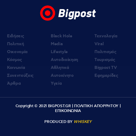
Ειδήσεις
Black Hole
Τεχνολογία
Πολιτική
Media
Viral
Οικονομία
Lifestyle
Πολιτισμός
Κόσμος
Αυτοδιοίκηση
Τουρισμός
Κοινωνία
Αθλητικά
Bigpost TV
Συνεντεύξεις
Αυτοκίνητο
Εφημερίδες
Άρθρα
Υγεία
Copyright © 2021 BIGPOST.GR |
ΠΟΛΙΤΙΚΗ ΑΠΟΡΡΗΤΟΥ
|
ΕΠΙΚΟΙΝΩΝΙΑ
PRODUCED BY
WHISKEY