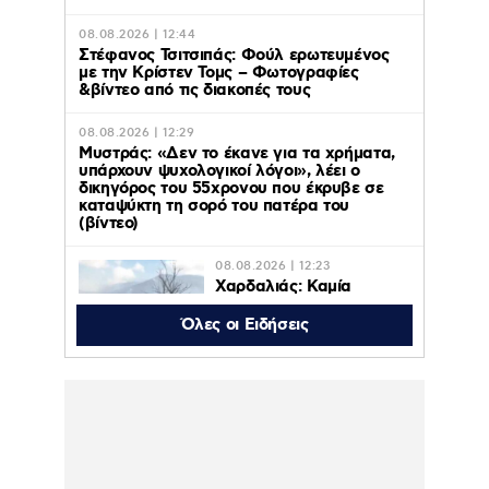
08.08.2026 | 12:44
Στέφανος Τσιτσιπάς: Φούλ ερωτευμένος
με την Κρίστεν Τομς – Φωτογραφίες
&βίντεο από τις διακοπές τους
08.08.2026 | 12:29
Μυστράς: «Δεν το έκανε για τα χρήματα,
υπάρχουν ψυχολογικοί λόγοι», λέει ο
δικηγόρος του 55χρονου που έκρυβε σε
καταψύκτη τη σορό του πατέρα του
(βίντεο)
08.08.2026 | 12:23
Χαρδαλιάς: Καμία
ανεμογεννήτρια σε
καμένες και
Όλες οι Ειδήσεις
αναδασωτέες περιοχές
της Αττικής
08.08.2026 | 11:08
Ο Κωνσταντίνος Αργυρός
φωτογραφήθηκε μέσα σε σκάφος:
“Μεσοπέλαγα αρμενίζω”