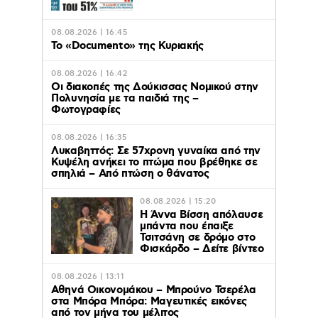
08.08.2026 | 16:45
Το «Documento» της Κυριακής
08.08.2026 | 16:42
Οι διακοπές της Δούκισσας Νομικού στην
Πολυνησία με τα παιδιά της –
Φωτογραφίες
08.08.2026 | 16:35
Λυκαβηττός: Σε 57χρονη γυναίκα από την
Κυψέλη ανήκει το πτώμα που βρέθηκε σε
σπηλιά – Από πτώση ο θάνατος
08.08.2026 | 15:20
Η Άννα Βίσση απόλαυσε
μπάντα που έπαιξε
Τσιτσάνη σε δρόμο στο
Φισκάρδο – Δείτε βίντεο
08.08.2026 | 13:11
Αθηνά Οικονομάκου – Μπρούνο Τσερέλα
στα Μπόρα Μπόρα: Mαγευτικές εικόνες
από τον μήνα του μέλιτος