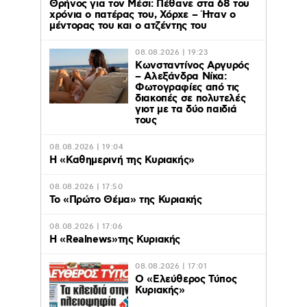
Θρήνος για τον Μέσι: Πέθανε στα 68 του
χρόνια ο πατέρας του, Χόρχε – Ήταν ο
μέντορας του και ο ατζέντης του
08.08.2026 | 19:23
Κωνσταντίνος Αργυρός
– Αλεξάνδρα Νίκα:
Φωτογραφίες από τις
διακοπές σε πολυτελές
γιοτ με τα δύο παιδιά
τους
08.08.2026 | 19:04
H «Καθημερινή της Κυριακής»
08.08.2026 | 17:50
Το «Πρώτο Θέμα» της Κυριακής
08.08.2026 | 17:06
Η «Realnews»της Κυριακής
08.08.2026 | 17:01
Ο «Eλεύθερος Τύπος
Κυριακής»