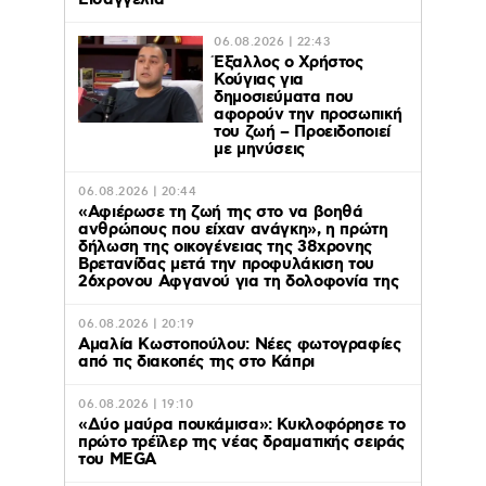
Εισαγγελία
06.08.2026 | 22:43
Έξαλλος ο Χρήστος
Κούγιας για
δημοσιεύματα που
αφορούν την προσωπική
του ζωή – Προειδοποιεί
με μηνύσεις
06.08.2026 | 20:44
«Αφιέρωσε τη ζωή της στο να βοηθά
ανθρώπους που είχαν ανάγκη», η πρώτη
δήλωση της οικογένειας της 38χρονης
Βρετανίδας μετά την προφυλάκιση του
26χρονου Αφγανού για τη δολοφονία της
06.08.2026 | 20:19
Αμαλία Κωστοπούλου: Νέες φωτογραφίες
από τις διακοπές της στο Κάπρι
06.08.2026 | 19:10
«Δύο μαύρα πουκάμισα»: Κυκλοφόρησε το
πρώτο τρέϊλερ της νέας δραματικής σειράς
του MEGA