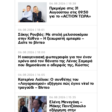
06.08.2026 | 18:38
Πρεμιέρα στις 31
Αυγούστου στις 09:50
για το «ACTION ΤΩΡΑ»
06.08.2026 | 18:01
Σάκης Ρουβάς: Με στολή μελισσοκόμου
στην Κύθνο – Η ξεχωριστή εμπειρία –
Δείτε το βίντεο
06.08.2026 | 18:00
Η οικογενειακή φωτογραφία για τον έναν
χρόνο από τον θάνατο της Λένας Σαμαρά
που δημοσίευσε ο αδερφός της, Κώστας
06.08.2026 | 16:05
Κατερίνα Λιόλιου: Ο συνθέτης του
«Λογαριασμού» εξήγησε πώς έγινε viral το
τραγούδι – Βίντεο
06.08.2026 | 15:35
Ελένη Μενεγάκη –
Μάκης Παντζόπουλο
εξόρμηση στην