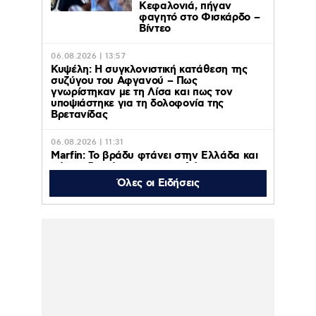
Κεφαλονιά, πήγαν
φαγητό στο Φισκάρδο –
Βίντεο
06.08.2026 | 13:57
Κυψέλη: Η συγκλονιστική κατάθεση της
συζύγου του Αφγανού – Πως
γνωρίστηκαν με τη Λίσα και πως τον
υποψιάστηκε για τη δολοφονία της
Βρετανίδας
06.08.2026 | 11:31
Marfin: Το βράδυ φτάνει στην Ελλάδα και
αύριο οδηγείται σε εισαγγελέα και
ανακριτή η 46χρονη κατηγορούμενη για
Όλες οι Ειδήσεις
τον εμπρησμό της τράπεζας
06.08.2026 | 11:23
Γαρυφαλλιά Καληφώνη: Διακοπές με
φίλους σε Πάρο και Κουφονήσια, χωρίς
τον Χρήστο Μάστορα – Φωτογραφίες
06.08.2026 | 10:43
ΠΑΟΚ – Άντερλεχτ :
Απόψε 6 Αυγούστου