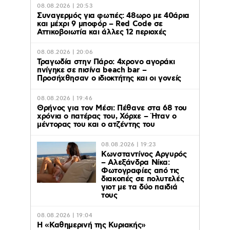
08.08.2026 | 20:53
Συναγερμός για φωτιές: 48ωρο με 40άρια
και μέχρι 9 μποφόρ – Red Code σε
Αττικοβοιωτία και άλλες 12 περιοχές
08.08.2026 | 20:06
Τραγωδία στην Πάρο: 4χρονο αγοράκι
πνίγηκε σε πισίνα beach bar –
Προσήχθησαν ο ιδιοκτήτης και οι γονείς
08.08.2026 | 19:46
Θρήνος για τον Μέσι: Πέθανε στα 68 του
χρόνια ο πατέρας του, Χόρχε – Ήταν ο
μέντορας του και ο ατζέντης του
08.08.2026 | 19:23
Κωνσταντίνος Αργυρός
– Αλεξάνδρα Νίκα:
Φωτογραφίες από τις
διακοπές σε πολυτελές
γιοτ με τα δύο παιδιά
τους
08.08.2026 | 19:04
H «Καθημερινή της Κυριακής»