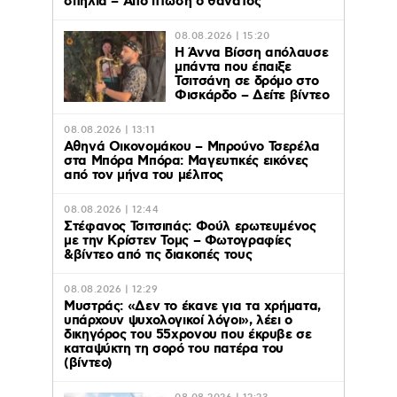
σπηλιά – Από πτώση ο θάνατος
08.08.2026 | 15:20
Η Άννα Βίσση απόλαυσε
μπάντα που έπαιξε
Τσιτσάνη σε δρόμο στο
Φισκάρδο – Δείτε βίντεο
08.08.2026 | 13:11
Αθηνά Οικονομάκου – Μπρούνο Τσερέλα
στα Μπόρα Μπόρα: Mαγευτικές εικόνες
από τον μήνα του μέλιτος
08.08.2026 | 12:44
Στέφανος Τσιτσιπάς: Φούλ ερωτευμένος
με την Κρίστεν Τομς – Φωτογραφίες
&βίντεο από τις διακοπές τους
08.08.2026 | 12:29
Μυστράς: «Δεν το έκανε για τα χρήματα,
υπάρχουν ψυχολογικοί λόγοι», λέει ο
δικηγόρος του 55χρονου που έκρυβε σε
καταψύκτη τη σορό του πατέρα του
(βίντεο)