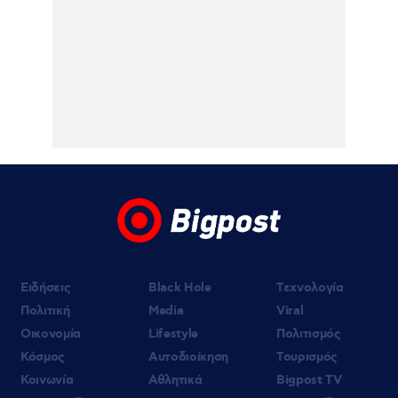
Ειδήσεις
Black Hole
Τεχνολογία
Πολιτική
Media
Viral
Οικονομία
Lifestyle
Πολιτισμός
Κόσμος
Αυτοδιοίκηση
Τουρισμός
Κοινωνία
Αθλητικά
Bigpost TV