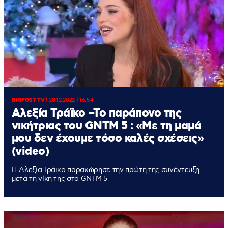
BIGPOST TV
|
28.12.2022 | 16:54
Αλεξία Τράϊκο –Το παράπονο της
νικήτριας του GNTM 5 : «Με τη μαμά
μου δεν έχουμε τόσο καλές σχέσεις»
(video)
Η Αλεξία Τράϊκο παραχώρησε την πρώτη της συνέντευξη
μετά τη νίκη της στο GNTM 5