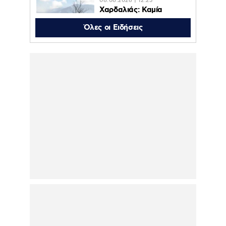
08.08.2026 | 12:23
Χαρδαλιάς: Καμία
ανεμογεννήτρια σε
καμένες και
Όλες οι Ειδήσεις
αναδασωτέες περιοχές
της Αττικής
08.08.2026 | 11:08
Ο Κωνσταντίνος Αργυρός
φωτογραφήθηκε μέσα σε σκάφος:
“Μεσοπέλαγα αρμενίζω”
08.08.2026 | 10:34
Marfin: «Δεν υπάρχει ταυτοποίηση» λέει ο
δικηγόρος της 46χρονης κατηγορούμενης
για τον φονικό εμπρησμό – «Είχε
εξεταστεί για την ίδια υπόθεση και το
2022» (βίντεο)
08.08.2026 | 10:08
Αμερικανικό Πεντάγωνο: Νέα βίντεο,
φωτογραφίες και αναφορές για UFO – Το
«τρίγωνο» και οι «ψυχρές σφαίρες»