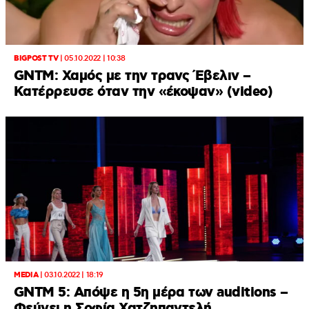
BIGPOST TV
|
05.10.2022 | 10:38
GNTM: Χαμός με την τρανς Έβελιν –
Κατέρρευσε όταν την «έκοψαν» (video)
MEDIA
|
03.10.2022 | 18:19
GNTM 5: Απόψε η 5η μέρα των auditions –
Φεύγει η Σοφία Χατζηπαντελή