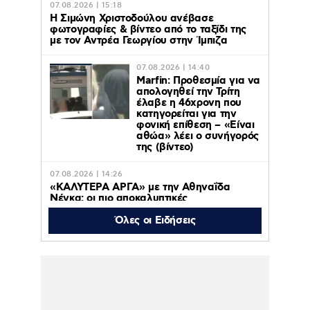
07.08.2026 | 15:18
Η Σιμώνη Χριστοδούλου ανέβασε
φωτογραφίες & βίντεο από το ταξίδι της
με τον Αντρέα Γεωργίου στην Ίμπιζα
07.08.2026 | 14:40
Marfin: Προθεσμία για να
απολογηθεί την Τρίτη
έλαβε η 46χρονη που
κατηγορείται για την
φονική επίθεση – «Είναι
αθώα» λέει ο συνήγορός
της (βίντεο)
07.08.2026 | 14:26
«ΚΑΛΥΤΕΡΑ ΑΡΓΑ» με την Αθηναΐδα
Νέγκα: οι πιο αποκαλυπτικές
μεταμεσονύχτιες συνεντεύξεις
επιστρέφουν στο ACTION 24
Όλες οι Ειδήσεις
07.08.2026 | 12:59
Οργή στο Περού για το βίντεο της
σεξουαλικής επίθεσης μαέστρου σε
26χρονη τραγουδίστρια: «Σιγά-σιγά θα το
ξεπεράσεις» της έλεγαν οι ιδιοκτήτες της
μπάντας