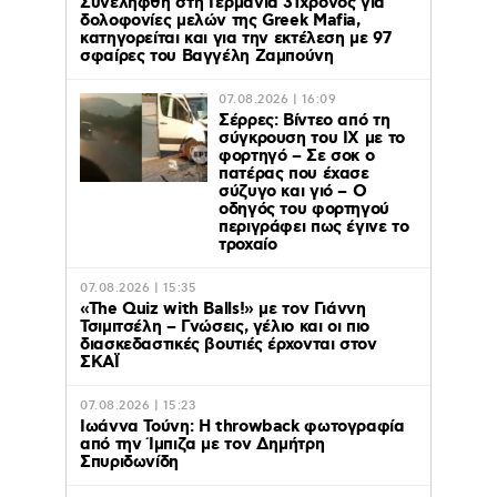
Συνελήφθη στη Γερμανία 31χρονος για
δολοφονίες μελών της Greek Mafia,
κατηγορείται και για την εκτέλεση με 97
σφαίρες του Βαγγέλη Ζαμπούνη
07.08.2026 | 16:09
Σέρρες: Βίντεο από τη
σύγκρουση του ΙΧ με το
φορτηγό – Σε σοκ ο
πατέρας που έχασε
σύζυγο και γιό – Ο
οδηγός του φορτηγού
περιγράφει πως έγινε το
τροχαίο
07.08.2026 | 15:35
«The Quiz with Balls!» με τον Γιάννη
Τσιμιτσέλη – Γνώσεις, γέλιο και οι πιο
διασκεδαστικές βουτιές έρχονται στον
ΣΚΑΪ
07.08.2026 | 15:23
Ιωάννα Τούνη: Η throwback φωτογραφία
από την Ίμπιζα με τον Δημήτρη
Σπυριδωνίδη