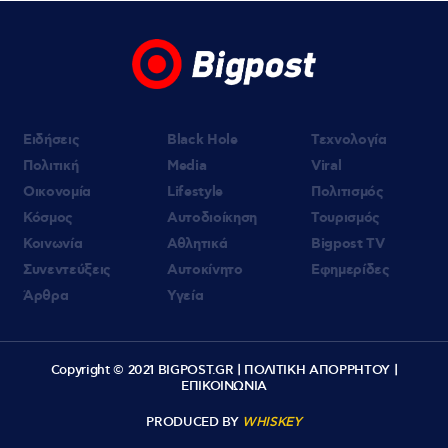
07.08.2026 | 09:21
«Στον Εξώστη» με τους Αντώνη Αντζολέτο
και Γιάννη Καντέλη – Έρχεται στον ΣΚΑΪ
100,3
Ειδήσεις
Black Hole
Τεχνολογία
Πολιτική
Media
Viral
Οικονομία
Lifestyle
Πολιτισμός
Κόσμος
Αυτοδιοίκηση
Τουρισμός
Κοινωνία
Αθλητικά
Bigpost TV
Συνεντεύξεις
Αυτοκίνητο
Εφημερίδες
Άρθρα
Υγεία
Copyright © 2021 BIGPOST.GR |
ΠΟΛΙΤΙΚΗ ΑΠΟΡΡΗΤΟΥ
|
ΕΠΙΚΟΙΝΩΝΙΑ
PRODUCED BY
WHISKEY