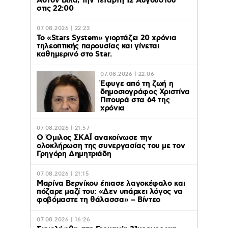
Άστον Βίλα, την Τετάρτη 12 Αυγούστου
στις 22:00
07.08.2026 | 22:23
Το «Stars System» γιορτάζει 20 χρόνια
τηλεοπτικής παρουσίας και γίνεται
καθημερινό στο Star.
07.08.2026 | 22:06
Έφυγε από τη ζωή η
δημοσιογράφος Χριστίνα
Πιτουρά στα 64 της
χρόνια
07.08.2026 | 21:57
Ο Όμιλος ΣΚΑΪ ανακοίνωσε την
ολοκλήρωση της συνεργασίας του με τον
Γρηγόρη Δημητριάδη
07.08.2026 | 21:15
Μαρίνα Βερνίκου έπιασε λαγοκέφαλο και
πόζαρε μαζί του: «Δεν υπάρχει λόγος να
φοβόμαστε τη θάλασσα» – Βίντεο
07.08.2026 | 16:26