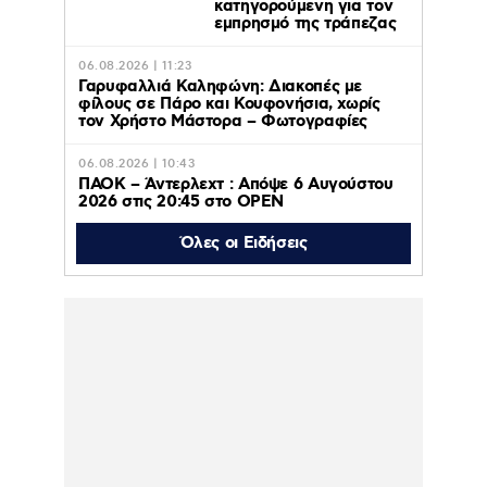
κατηγορούμενη για τον
εμπρησμό της τράπεζας
06.08.2026 | 11:23
Γαρυφαλλιά Καληφώνη: Διακοπές με
φίλους σε Πάρο και Κουφονήσια, χωρίς
τον Χρήστο Μάστορα – Φωτογραφίες
06.08.2026 | 10:43
ΠΑΟΚ – Άντερλεχτ : Απόψε 6 Αυγούστου
2026 στις 20:45 στο ΟΡΕΝ
Όλες οι Ειδήσεις
06.08.2026 | 10:38
Κολυδάς: Τι είναι το «πολωμένο μελτέμι»
που συνετέλεσε στην εφιαλτική εξάπλωση
της φωτιάς σε Αττική και Βοιωτία
06.08.2026 | 00:13
Παναθηναϊκός – ΤΣΣΚΑ
1948 1-1: Πλήρωσε τα
λάθη του και πάει για
την πρόκριση στη Σόφια
05.08.2026 | 22:47
Κυρ. Μητσοτάκης: «Ψήφος εμπιστοσύνης»