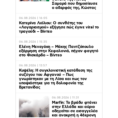
Σαμαρά που δημοσίευσε
ο αδερφός της, Κώστας
06.08.2026 | 16:05
Κατερίνα Λιόλιου: Ο συνθέτης του
«Λογαριασμού» εξήγησε πώς έγινε viral το
τραγούδι – Βίντεο
06.08.2026 | 15:35
Ελένη Μενεγάκη – Μάκης Παντζόπουλο
εξόρμηση στην Κεφαλονιά, πήγαν φαγητό
στο Φισκάρδο – Βίντεο
06.08.2026 | 13:57
Κυψέλη: Η συγκλονιστική κατάθεση της
συζύγου του Αφγανού – Πως
γνωρίστηκαν με τη Λίσα και πως τον
υποψιάστηκε για τη δολοφονία της
Βρετανίδας
06.08.2026 | 11:31
Marfin: Το βράδυ φτάνει
στην Ελλάδα και αύριο
οδηγείται σε εισαγγελέα
και ανακριτή η 46χρονη