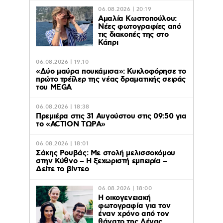
06.08.2026 | 20:19
Αμαλία Κωστοπούλου:
Νέες φωτογραφίες από
τις διακοπές της στο
Κάπρι
06.08.2026 | 19:10
«Δύο μαύρα πουκάμισα»: Κυκλοφόρησε το
πρώτο τρέϊλερ της νέας δραματικής σειράς
του MEGA
06.08.2026 | 18:38
Πρεμιέρα στις 31 Αυγούστου στις 09:50 για
το «ACTION ΤΩΡΑ»
06.08.2026 | 18:01
Σάκης Ρουβάς: Με στολή μελισσοκόμου
στην Κύθνο – Η ξεχωριστή εμπειρία –
Δείτε το βίντεο
06.08.2026 | 18:00
Η οικογενειακή
φωτογραφία για τον
έναν χρόνο από τον
θάνατο της Λένας