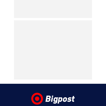
η είσοδος της Meridiam στο καλώδιο
Ελλάδας – Κύπρου
05.08.2026 | 21:51
Εύη Βατίδου: Τράβηξε τα βλέμματα με
κόκκινο μπικίνι σε παραλία της Μυκόνου
(βίντεο)
05.08.2026 | 21:32
Στη Μύκονο η Νικόλ Κίντμαν με τη Ζόε
Σαλντάνα – Στο νησί των ανέμων και η
Κέιτι Πέρι – Βίντεο