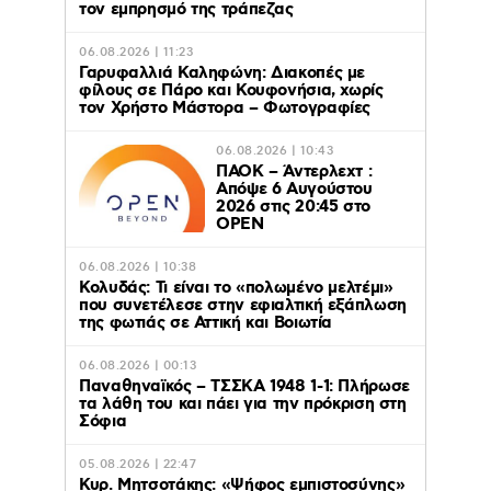
τον εμπρησμό της τράπεζας
06.08.2026 | 11:23
Γαρυφαλλιά Καληφώνη: Διακοπές με
φίλους σε Πάρο και Κουφονήσια, χωρίς
τον Χρήστο Μάστορα – Φωτογραφίες
06.08.2026 | 10:43
ΠΑΟΚ – Άντερλεχτ :
Απόψε 6 Αυγούστου
2026 στις 20:45 στο
ΟΡΕΝ
06.08.2026 | 10:38
Κολυδάς: Τι είναι το «πολωμένο μελτέμι»
που συνετέλεσε στην εφιαλτική εξάπλωση
της φωτιάς σε Αττική και Βοιωτία
06.08.2026 | 00:13
Παναθηναϊκός – ΤΣΣΚΑ 1948 1-1: Πλήρωσε
τα λάθη του και πάει για την πρόκριση στη
Σόφια
05.08.2026 | 22:47
Κυρ. Μητσοτάκης: «Ψήφος εμπιστοσύνης»