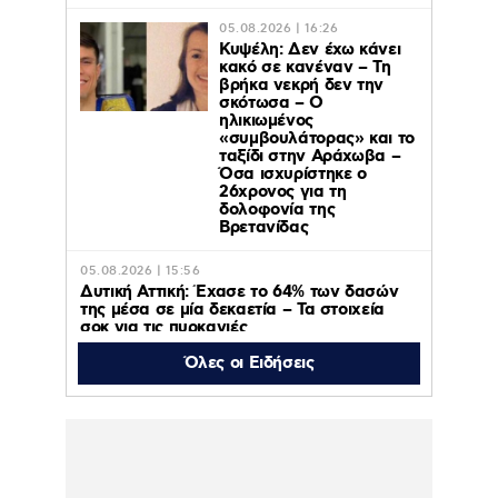
05.08.2026 | 16:26
Κυψέλη: Δεν έχω κάνει
κακό σε κανέναν – Τη
βρήκα νεκρή δεν την
σκότωσα – Ο
ηλικιωμένος
«συμβουλάτορας» και το
ταξίδι στην Αράχωβα –
Όσα ισχυρίστηκε ο
26χρονος για τη
δολοφονία της
Βρετανίδας
05.08.2026 | 15:56
Δυτική Αττική: Έχασε το 64% των δασών
της μέσα σε μία δεκαετία – Τα στοιχεία
σοκ για τις πυρκαγιές
Όλες οι Ειδήσεις
05.08.2026 | 15:47
«Τ’ αγόρια»: Η Έφη Κοντού δίνει νέα πνοή
στο θρυλικό τραγούδι που της είχε γράψει
ο Γιώργος Ζαμπέτας!
05.08.2026 | 15:42
Το Release Athens Festival 2026 άφησε τις