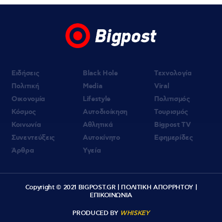
βίντεο από τις διακοπές της με τον Γιώργο
Λιάγκα!
Ειδήσεις
Black Hole
Τεχνολογία
Πολιτική
Media
Viral
Οικονομία
Lifestyle
Πολιτισμός
Κόσμος
Αυτοδιοίκηση
Τουρισμός
Κοινωνία
Αθλητικά
Bigpost TV
Συνεντεύξεις
Αυτοκίνητο
Εφημερίδες
Άρθρα
Υγεία
Copyright © 2021 BIGPOST.GR |
ΠΟΛΙΤΙΚΗ ΑΠΟΡΡΗΤΟΥ
|
ΕΠΙΚΟΙΝΩΝΙΑ
PRODUCED BY
WHISKEY