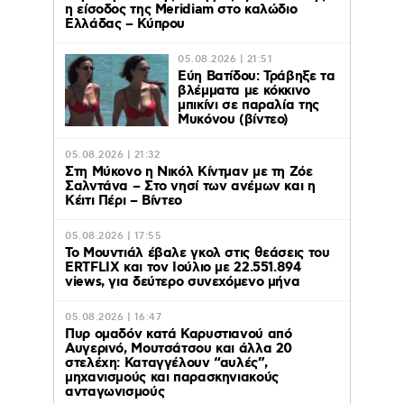
η είσοδος της Meridiam στο καλώδιο
Ελλάδας – Κύπρου
05.08.2026 | 21:51
Εύη Βατίδου: Τράβηξε τα
βλέμματα με κόκκινο
μπικίνι σε παραλία της
Μυκόνου (βίντεο)
05.08.2026 | 21:32
Στη Μύκονο η Νικόλ Κίντμαν με τη Ζόε
Σαλντάνα – Στο νησί των ανέμων και η
Κέιτι Πέρι – Βίντεο
05.08.2026 | 17:55
Το Μουντιάλ έβαλε γκολ στις θεάσεις του
ERTFLIX και τον Ιούλιο με 22.551.894
views, για δεύτερο συνεχόμενο μήνα
05.08.2026 | 16:47
Πυρ ομαδόν κατά Καρυστιανού από
Αυγερινό, Μουτσάτσου και άλλα 20
στελέχη: Καταγγέλουν “αυλές”,
μηχανισμούς και παρασκηνιακούς
ανταγωνισμούς