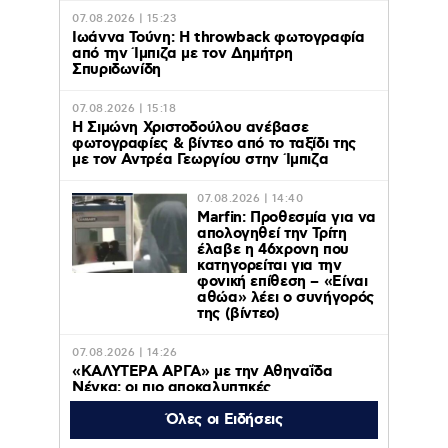
07.08.2026 | 15:23
Ιωάννα Τούνη: Η throwback φωτογραφία
από την Ίμπιζα με τον Δημήτρη
Σπυριδωνίδη
07.08.2026 | 15:18
Η Σιμώνη Χριστοδούλου ανέβασε
φωτογραφίες & βίντεο από το ταξίδι της
με τον Αντρέα Γεωργίου στην Ίμπιζα
07.08.2026 | 14:40
Marfin: Προθεσμία για να
απολογηθεί την Τρίτη
έλαβε η 46χρονη που
κατηγορείται για την
φονική επίθεση – «Είναι
αθώα» λέει ο συνήγορός
της (βίντεο)
07.08.2026 | 14:26
«ΚΑΛΥΤΕΡΑ ΑΡΓΑ» με την Αθηναΐδα
Νέγκα: οι πιο αποκαλυπτικές
μεταμεσονύχτιες συνεντεύξεις
επιστρέφουν στο ACTION 24
Όλες οι Ειδήσεις