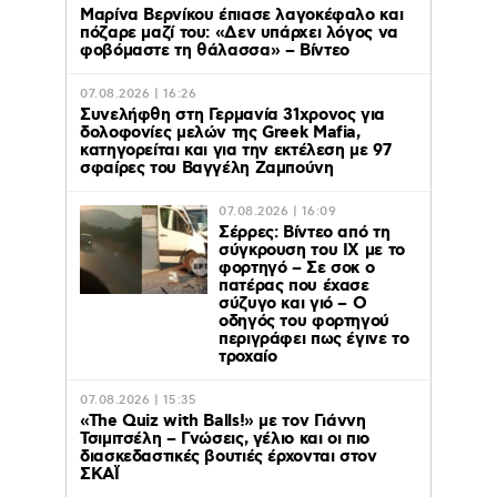
Μαρίνα Βερνίκου έπιασε λαγοκέφαλο και
πόζαρε μαζί του: «Δεν υπάρχει λόγος να
φοβόμαστε τη θάλασσα» – Βίντεο
07.08.2026 | 16:26
Συνελήφθη στη Γερμανία 31χρονος για
δολοφονίες μελών της Greek Mafia,
κατηγορείται και για την εκτέλεση με 97
σφαίρες του Βαγγέλη Ζαμπούνη
07.08.2026 | 16:09
Σέρρες: Βίντεο από τη
σύγκρουση του ΙΧ με το
φορτηγό – Σε σοκ ο
πατέρας που έχασε
σύζυγο και γιό – Ο
οδηγός του φορτηγού
περιγράφει πως έγινε το
τροχαίο
07.08.2026 | 15:35
«The Quiz with Balls!» με τον Γιάννη
Τσιμιτσέλη – Γνώσεις, γέλιο και οι πιο
διασκεδαστικές βουτιές έρχονται στον
ΣΚΑΪ