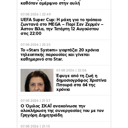
καθόταν αμέριμνο στην αυλή
07.08.2026 | 22:49
UEFA Super Cup: Η μάχη για το τρόπαιο
ζωντανά στο MEGA – Παρί Σεν Ζερμέν –
Άστον Βίλα, την Τετάρτη 12 Αυγούστου
στις 22:00
07.08.2026 | 22:23
Το «Stars System» γιορτάζει 20 χρόνια
τηλεοπτικής παρουσίας και γίνεται
καθημερινό στο Star.
07.08.2026 | 22:06
Έφυγε από τη ζωή η
δημοσιογράφος Χριστίνα
Πιτουρά στα 64 της
χρόνια
07.08.2026 | 21:57
Ο Όμιλος ΣΚΑΪ ανακοίνωσε την
ολοκλήρωση της συνεργασίας του με τον
Γρηγόρη Δημητριάδη
07.08.2026 | 21:15