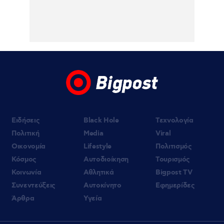
07.08.2026 | 10:05
Κυψέλη: «Δεν μπορούμε να το
πιστέψουμε», λέει σοκαρισμένο το ζευγάρι
των Αμερικανών που «υιοθέτησε» τον
26χρονο Αφγανό στη Λέσβο
07.08.2026 | 09:21
«Στον Εξώστη» με τους Αντώνη Αντζολέτο
και Γιάννη Καντέλη – Έρχεται στον ΣΚΑΪ
100,3
Ειδήσεις
Black Hole
Τεχνολογία
Πολιτική
Media
Viral
Οικονομία
Lifestyle
Πολιτισμός
Κόσμος
Αυτοδιοίκηση
Τουρισμός
Κοινωνία
Αθλητικά
Bigpost TV
Συνεντεύξεις
Αυτοκίνητο
Εφημερίδες
Άρθρα
Υγεία