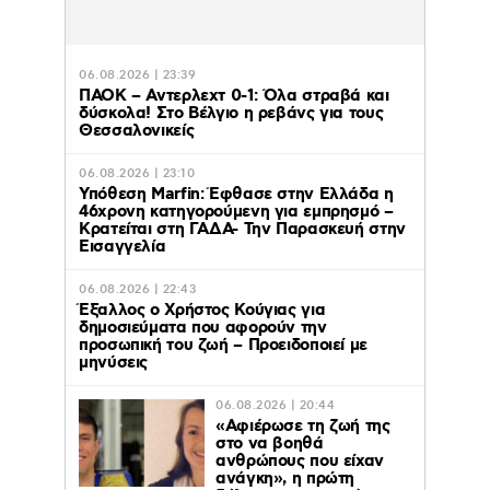
06.08.2026 | 23:39
ΠΑΟΚ – Αντερλεχτ 0-1: Όλα στραβά και
δύσκολα! Στο Βέλγιο η ρεβάνς για τους
Θεσσαλονικείς
06.08.2026 | 23:10
Υπόθεση Marfin: Έφθασε στην Ελλάδα η
46χρονη κατηγορούμενη για εμπρησμό –
Κρατείται στη ΓΑΔΑ- Την Παρασκευή στην
Εισαγγελία
06.08.2026 | 22:43
Έξαλλος ο Χρήστος Κούγιας για
δημοσιεύματα που αφορούν την
προσωπική του ζωή – Προειδοποιεί με
μηνύσεις
06.08.2026 | 20:44
«Αφιέρωσε τη ζωή της
στο να βοηθά
ανθρώπους που είχαν
ανάγκη», η πρώτη