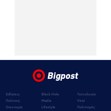
τα λάθη του και πάει για την πρόκριση στη
Σόφια
05.08.2026 | 22:47
Κυρ. Μητσοτάκης: «Ψήφος εμπιστοσύνης»
η είσοδος της Meridiam στο καλώδιο
Ελλάδας – Κύπρου
05.08.2026 | 21:51
Εύη Βατίδου: Τράβηξε τα βλέμματα με
κόκκινο μπικίνι σε παραλία της Μυκόνου
(βίντεο)
Ειδήσεις
Black Hole
Τεχνολογία
Πολιτική
Media
Viral
Οικονομία
Lifestyle
Πολιτισμός