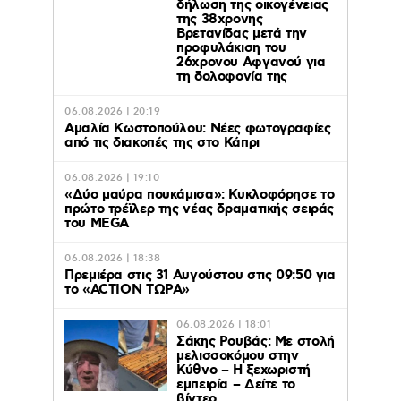
δήλωση της οικογένειας
της 38χρονης
Βρετανίδας μετά την
προφυλάκιση του
26χρονου Αφγανού για
τη δολοφονία της
06.08.2026 | 20:19
Αμαλία Κωστοπούλου: Νέες φωτογραφίες
από τις διακοπές της στο Κάπρι
06.08.2026 | 19:10
«Δύο μαύρα πουκάμισα»: Κυκλοφόρησε το
πρώτο τρέϊλερ της νέας δραματικής σειράς
του MEGA
06.08.2026 | 18:38
Πρεμιέρα στις 31 Αυγούστου στις 09:50 για
το «ACTION ΤΩΡΑ»
06.08.2026 | 18:01
Σάκης Ρουβάς: Με στολή
μελισσοκόμου στην
Κύθνο – Η ξεχωριστή
εμπειρία – Δείτε το
βίντεο