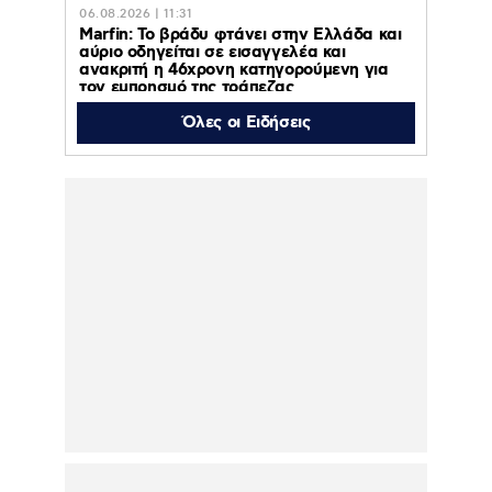
06.08.2026 | 11:31
Marfin: Το βράδυ φτάνει στην Ελλάδα και
αύριο οδηγείται σε εισαγγελέα και
ανακριτή η 46χρονη κατηγορούμενη για
τον εμπρησμό της τράπεζας
Όλες οι Ειδήσεις
06.08.2026 | 11:23
Γαρυφαλλιά Καληφώνη: Διακοπές με
φίλους σε Πάρο και Κουφονήσια, χωρίς
τον Χρήστο Μάστορα – Φωτογραφίες
06.08.2026 | 10:43
ΠΑΟΚ – Άντερλεχτ : Απόψε 6 Αυγούστου
2026 στις 20:45 στο ΟΡΕΝ
06.08.2026 | 10:38
Κολυδάς: Τι είναι το
«πολωμένο μελτέμι» που
συνετέλεσε στην
εφιαλτική εξάπλωση της
φωτιάς σε Αττική και
Βοιωτία
06.08.2026 | 00:13
Παναθηναϊκός – ΤΣΣΚΑ 1948 1-1: Πλήρωσε