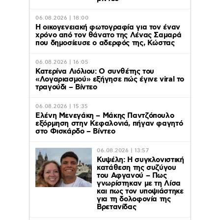
06.08.2026 | 18:00
Η οικογενειακή φωτογραφία για τον έναν
χρόνο από τον θάνατο της Λένας Σαμαρά
που δημοσίευσε ο αδερφός της, Κώστας
06.08.2026 | 16:05
Κατερίνα Λιόλιου: Ο συνθέτης του
«Λογαριασμού» εξήγησε πώς έγινε viral το
τραγούδι – Βίντεο
06.08.2026 | 15:35
Ελένη Μενεγάκη – Μάκης Παντζόπουλο
εξόρμηση στην Κεφαλονιά, πήγαν φαγητό
στο Φισκάρδο – Βίντεο
06.08.2026 | 13:57
Κυψέλη: Η συγκλονιστική
κατάθεση της συζύγου
του Αφγανού – Πως
γνωρίστηκαν με τη Λίσα
και πως τον υποψιάστηκε
για τη δολοφονία της
Βρετανίδας