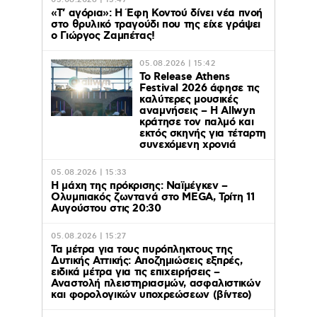
05.08.2026 | 15:47
«Τ’ αγόρια»: Η Έφη Κοντού δίνει νέα πνοή
στο θρυλικό τραγούδι που της είχε γράψει
ο Γιώργος Ζαμπέτας!
05.08.2026 | 15:42
Το Release Athens
Festival 2026 άφησε τις
καλύτερες μουσικές
αναμνήσεις – Η Allwyn
κράτησε τον παλμό και
εκτός σκηνής για τέταρτη
συνεχόμενη χρονιά
05.08.2026 | 15:33
Η μάχη της πρόκρισης: Ναϊμέγκεν –
Ολυμπιακός ζωντανά στο MEGA, Τρίτη 11
Αυγούστου στις 20:30
05.08.2026 | 15:27
Τα μέτρα για τους πυρόπληκτους της
Δυτικής Αττικής: Αποζημιώσεις εξπρές,
ειδικά μέτρα για τις επιχειρήσεις –
Αναστολή πλειστηριασμών, ασφαλιστικών
και φορολογικών υποχρεώσεων (βίντεο)