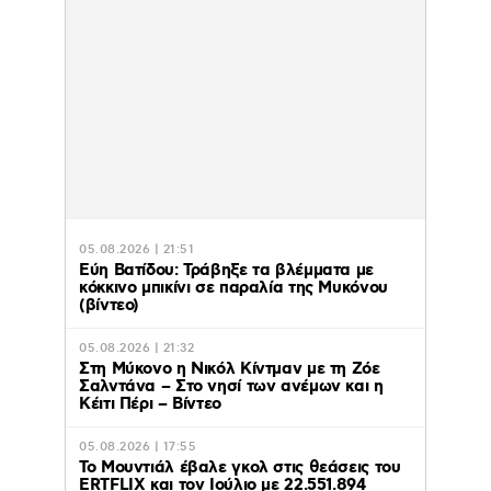
05.08.2026 | 21:51
Εύη Βατίδου: Τράβηξε τα βλέμματα με
κόκκινο μπικίνι σε παραλία της Μυκόνου
(βίντεο)
05.08.2026 | 21:32
Στη Μύκονο η Νικόλ Κίντμαν με τη Ζόε
Σαλντάνα – Στο νησί των ανέμων και η
Κέιτι Πέρι – Βίντεο
05.08.2026 | 17:55
Το Μουντιάλ έβαλε γκολ στις θεάσεις του
ERTFLIX και τον Ιούλιο με 22.551.894