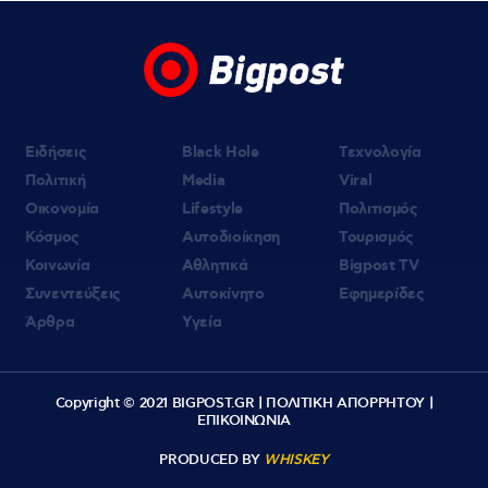
Ειδήσεις
Black Hole
Τεχνολογία
Πολιτική
Media
Viral
Οικονομία
Lifestyle
Πολιτισμός
Κόσμος
Αυτοδιοίκηση
Τουρισμός
Κοινωνία
Αθλητικά
Bigpost TV
Συνεντεύξεις
Αυτοκίνητο
Εφημερίδες
Άρθρα
Υγεία
Copyright © 2021 BIGPOST.GR |
ΠΟΛΙΤΙΚΗ ΑΠΟΡΡΗΤΟΥ
|
ΕΠΙΚΟΙΝΩΝΙΑ
PRODUCED BY
WHISKEY