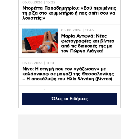
05.08.2026 | 15:22
Ντορέττα Παπαδημητρίου: «Εσύ περιμένεις
τη ρίζα στο κομμωτήριο ή πας σπίτι σου να
λουστείς;»
05.08.2026 | 11:45
Μαρία Αντωνά: Νέες
φωτογραφίες και βίντεο
από τις διακοπές της με
τον Γιώργο Λιάγκα!
05.08.2026 | 11:31
Νίνο: Η στιγμή που τον «γάζωσαν» με
καλάσνικοφ σε μαγαζί της Θεσσαλονίκης
– Η αποκάλυψη του Ηλία Ψινάκη (βίντεο)
05.08.2026 | 11:11
Axios: ΗΠΑ, Ιράν και Ομάν κοντά σε
Όλες οι Ειδήσεις
συμφωνία για το άνοιγμα των Στενών του
Ορμούζ – Οι όροι
05.08.2026 | 10:48
Η «Πρωινή Ζώνη» του ACTION 24
επιστρέφει στις 31 Αυγούστου στις 06:00
το πρωί