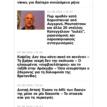
views, για δεύτερο συνεχόμενο μήνα
05.08.2026 | 16:47
Πυρ ομαδόν κατά
Καρυστιανού από
Αυγερινό, Μουτσάτσου
και άλλα 20 στελέχη:
Καταγγέλουν “αυλές”,
μηχανισμούς και
παρασκηνιακούς
ανταγωνισμούς
05.08.2026 | 16:26
Κυψέλη: Δεν έχω κάνει κακό σε κανέναν –
Τη βρήκα νεκρή δεν την σκότωσα – Ο
ηλικιωμένος «συμβουλάτορας» και το
ταξίδι στην Αράχωβα – Όσα ισχυρίστηκε ο
26χρονος για τη δολοφονία της
Βρετανίδας
05.08.2026 | 15:56
Δυτική Αττική: Έχασε το 64% των δασών
της μέσα σε μία δεκαετία – Τα στοιχεία
σοκ για τις πυρκαγιές