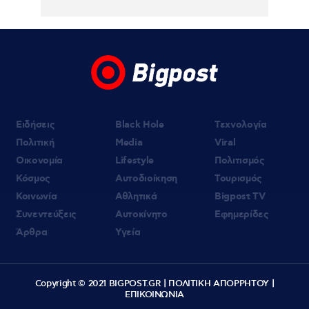
τον Χρήστο Μάστορα – Φωτογραφίες
Ειδήσεις
Black Hole
Τεχνολογία
Πολιτική
Media
Viral
Οικονομία
Lifestyle
Πολιτισμός
Κόσμος
Αυτοδιοίκηση
Τουρισμός
Κοινωνία
Αθλητικά
Bigpost TV
Συνεντεύξεις
Αυτοκίνητο
Εφημερίδες
Άρθρα
Υγεία
Copyright © 2021 BIGPOST.GR |
ΠΟΛΙΤΙΚΗ ΑΠΟΡΡΗΤΟΥ
|
ΕΠΙΚΟΙΝΩΝΙΑ