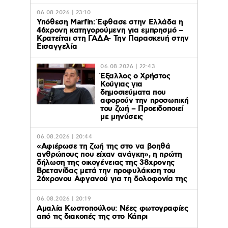
06.08.2026 | 23:10
Υπόθεση Marfin: Έφθασε στην Ελλάδα η
46χρονη κατηγορούμενη για εμπρησμό –
Κρατείται στη ΓΑΔΑ- Την Παρασκευή στην
Εισαγγελία
06.08.2026 | 22:43
Έξαλλος ο Χρήστος
Κούγιας για
δημοσιεύματα που
αφορούν την προσωπική
του ζωή – Προειδοποιεί
με μηνύσεις
06.08.2026 | 20:44
«Αφιέρωσε τη ζωή της στο να βοηθά
ανθρώπους που είχαν ανάγκη», η πρώτη
δήλωση της οικογένειας της 38χρονης
Βρετανίδας μετά την προφυλάκιση του
26χρονου Αφγανού για τη δολοφονία της
06.08.2026 | 20:19
Αμαλία Κωστοπούλου: Νέες φωτογραφίες
από τις διακοπές της στο Κάπρι