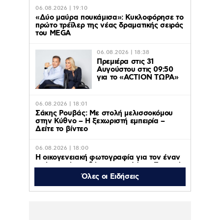
06.08.2026 | 19:10
«Δύο μαύρα πουκάμισα»: Κυκλοφόρησε το
πρώτο τρέϊλερ της νέας δραματικής σειράς
του MEGA
06.08.2026 | 18:38
Πρεμιέρα στις 31
Αυγούστου στις 09:50
για το «ACTION ΤΩΡΑ»
06.08.2026 | 18:01
Σάκης Ρουβάς: Με στολή μελισσοκόμου
στην Κύθνο – Η ξεχωριστή εμπειρία –
Δείτε το βίντεο
06.08.2026 | 18:00
Η οικογενειακή φωτογραφία για τον έναν
χρόνο από τον θάνατο της Λένας Σαμαρά
που δημοσίευσε ο αδερφός της, Κώστας
Όλες οι Ειδήσεις
06.08.2026 | 16:05
Κατερίνα Λιόλιου: Ο συνθέτης του
«Λογαριασμού» εξήγησε πώς έγινε viral το
τραγούδι – Βίντεο