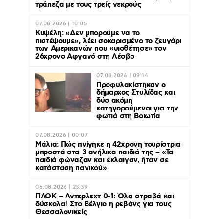
τράπεζα με τους τρείς νεκρούς
07.08.2026 | 10:05
Κυψέλη: «Δεν μπορούμε να το
πιστέψουμε», λέει σοκαρισμένο το ζευγάρι
των Αμερικανών που «υιοθέτησε» τον
26χρονο Αφγανό στη Λέσβο
07.08.2026 | 09:14
Προφυλακίστηκαν ο
δήμαρχος Στυλίδας και
δύο ακόμη
κατηγορούμενοι για την
φωτιά στη Βοιωτία
07.08.2026 | 00:07
Μάλια: Πώς πνίγηκε η 42χρονη τουρίστρια
μπροστά στα 3 ανήλικα παιδιά της – «Τα
παιδιά φώναζαν και έκλαιγαν, ήταν σε
κατάσταση πανικού»
06.08.2026 | 23:39
ΠΑΟΚ – Αντερλεχτ 0-1: Όλα στραβά και
δύσκολα! Στο Βέλγιο η ρεβάνς για τους
Θεσσαλονικείς