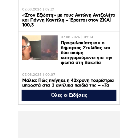
07.08.2026 | 09:21
«Στον Εξώστη» με τους Αντώνη Αντζολέτο
και Γιάννη Καντέλη – Έρχεται στον ΣΚΑΪ
100,3
07.08.2026 | 09:14
Προφυλακίστηκαν ο
δήμαρχος Στυλίδας και
δύο ακόμη
κατηγορούμενοι για την
φωτιά στη Βοιωτία
07.08.2026 | 00:07
Μάλια: Πώς πνίγηκε η 42χρονη τουρίστρια
μπροστά στα 3 ανήλικα παιδιά της – «Τα
παιδιά φώναζαν και έκλαιγαν, ήταν σε
κατάσταση πανικού»
Όλες οι Ειδήσεις
06.08.2026 | 23:39
ΠΑΟΚ – Αντερλεχτ 0-1: Όλα στραβά και
δύσκολα! Στο Βέλγιο η ρεβάνς για τους
Θεσσαλονικείς
06.08.2026 | 23:10