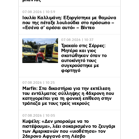
μπάντας
07.08.2026 | 10:59
Ιουλία Καλλιμάνη: Εξοργίστηκε με θαμώνα
που της πέταξε λουλούδια στο πρόσωπο –
«Εσένα σ’ αρέσει αυτό» – Βίντεο
07.08.2026 | 10:37
Τροχαίο στις Σέρρες:
Μητέρα και γιος
σκοτώθηκαν όταν το
αυτοκίνητό τους
συγκρούστηκε με
φορτηγό
07.08.2026 | 10:25
Marfin: Στα δικαστήρια για την εκτέλεση
του εντάλματος σύλληψης η 46χρονη που
κατηγορείται για τη φονική επίθεση στην
τράπεζα με τους τρείς νεκρούς
07.08.2026 | 10:05
Κυψέλη: «Δεν μπορούμε να το
πιστέψουμε», λέει σοκαρισμένο το ζευγάρι
των Αμερικανών που «υιοθέτησε» τον
26χρονο Αφγανό στη Λέσβο