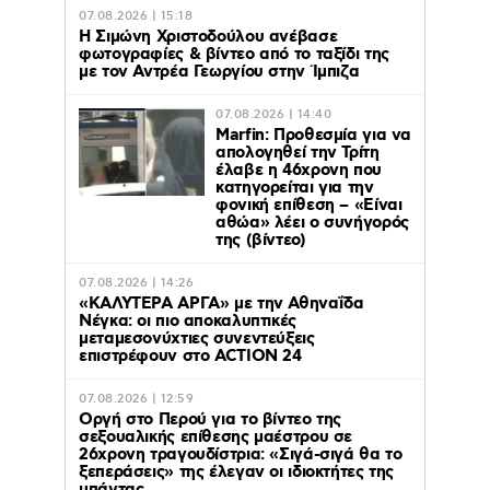
07.08.2026 | 15:18
Η Σιμώνη Χριστοδούλου ανέβασε
φωτογραφίες & βίντεο από το ταξίδι της
με τον Αντρέα Γεωργίου στην Ίμπιζα
07.08.2026 | 14:40
Marfin: Προθεσμία για να
απολογηθεί την Τρίτη
έλαβε η 46χρονη που
κατηγορείται για την
φονική επίθεση – «Είναι
αθώα» λέει ο συνήγορός
της (βίντεο)
07.08.2026 | 14:26
«ΚΑΛΥΤΕΡΑ ΑΡΓΑ» με την Αθηναΐδα
Νέγκα: οι πιο αποκαλυπτικές
μεταμεσονύχτιες συνεντεύξεις
επιστρέφουν στο ACTION 24
07.08.2026 | 12:59
Οργή στο Περού για το βίντεο της
σεξουαλικής επίθεσης μαέστρου σε
26χρονη τραγουδίστρια: «Σιγά-σιγά θα το
ξεπεράσεις» της έλεγαν οι ιδιοκτήτες της