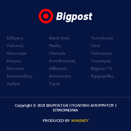
«Δύο μαύρα πουκάμισα»: Κυκλοφόρησε το
πρώτο τρέϊλερ της νέας δραματικής σειράς
του MEGA
Ειδήσεις
Black Hole
Τεχνολογία
Πολιτική
Media
Viral
Οικονομία
Lifestyle
Πολιτισμός
Κόσμος
Αυτοδιοίκηση
Τουρισμός
Κοινωνία
Αθλητικά
Bigpost TV
Συνεντεύξεις
Αυτοκίνητο
Εφημερίδες
Άρθρα
Υγεία
Copyright © 2021 BIGPOST.GR |
ΠΟΛΙΤΙΚΗ ΑΠΟΡΡΗΤΟΥ
|
ΕΠΙΚΟΙΝΩΝΙΑ
PRODUCED BY
WHISKEY