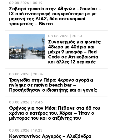
09.08.2026 | 00:19
Σοβαρό τροχαίο στην Αθηνών –Σουνίου –
ΙΧ από αναστροφή συγκρούστηκε με με
μηχανή της ΔΙΑΣ, δύο αστυνομικοί
τραυματίες – Βίντεο
08.08.2026 | 20:53
Συναγερμός για φωτιές:
48ωρο με 40άρια και
μέχρι 9 μποφόρ – Red
Code σε Αττικοβοιωτία
και άλλες 12 περιοχές
08.08.2026 | 20:06
Τραγωδία στην Πάρο: 4χρονο αγοράκι
πνίγηκε σε πισίνα beach bar –
Προσήχθησαν ο ιδιοκτήτης και οι γονείς
08.08.2026 | 19:46
Θρήνος για τον Μέσι: Πέθανε στα 68 του
χρόνια ο πατέρας του, Χόρχε – Ήταν ο
μέντορας του και ο ατζέντης του
08.08.2026 | 19:23
Κωνσταντίνος Αργυρός – Αλεξάνδρα