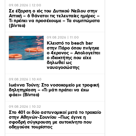
09.08.2026 | 12:00
Σε έξαρση ο ιός του Δυτικού Νείλου στην
Αττική – 6 θάνατοι τις τελευταίες ημέρες –
Τι πρέπει να προσέχουμε – Τα συμπτώματα
(βίντεο)
09.08.2026 | 11:00
Κλειστό το beach bar
στην Πάρο όπου πνίγηκε
ο 4χρονος – Απολογείται
ο ιδιοκτήτης που είχε
δηλωθεί ως
ναυαγοσώστης
09.08.2026 | 10:40
Ιωάννα Τούνη: Στο νοσοκομείο με τροφική
δηλητηρίαση – «Τι μάτι πρέπει να έχω
φάει» (Βίντεο)
09.08.2026 | 10:32
Στο 401 οι δύο αστυνομικοί μετά το τροχαίο
στην Αθηνών-Σουνίου –Πως έγινε η
σφοδρή σύγκρουση με αυτοκίνητο που
οδηγούσε τουρίστας