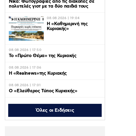
Νίκα: Φωτογραφίες από τις διακοπές σε
πολυτελές γιοτ με τα δύο παιδιά τους
08.08.2026 | 19:04
H «Καθημερινή της
Κυριακής»
08.08.2026 | 17:50
Το «Πρώτο Θέμα» της Κυριακής
08.08.2026 | 17:06
Η «Realnews»της Κυριακής
08.08.2026 | 17:01
Ο «Eλεύθερος Τύπος Κυριακής»
08.08.2026 | 16:45
Το «Documento» της
Όλες οι Ειδήσεις
Κυριακής
08.08.2026 | 16:42