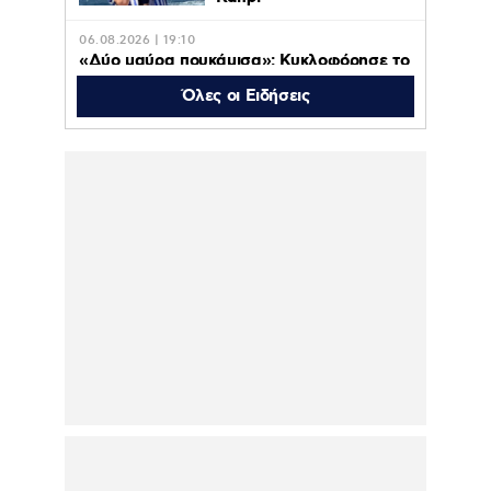
06.08.2026 | 19:10
«Δύο μαύρα πουκάμισα»: Κυκλοφόρησε το
πρώτο τρέϊλερ της νέας δραματικής σειράς
του MEGA
Όλες οι Ειδήσεις
06.08.2026 | 18:38
Πρεμιέρα στις 31 Αυγούστου στις 09:50 για
το «ACTION ΤΩΡΑ»
06.08.2026 | 18:01
Σάκης Ρουβάς: Με στολή μελισσοκόμου
στην Κύθνο – Η ξεχωριστή εμπειρία –
Δείτε το βίντεο
06.08.2026 | 18:00
Η οικογενειακή
φωτογραφία για τον
έναν χρόνο από τον
θάνατο της Λένας
Σαμαρά που δημοσίευσε
ο αδερφός της, Κώστας
06.08.2026 | 16:05