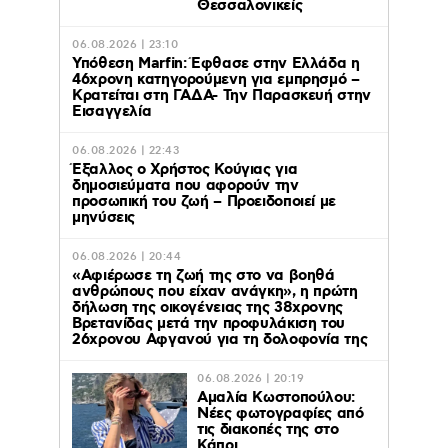
Θεσσαλονικείς
06.08.2026 | 23:10
Υπόθεση Marfin: Έφθασε στην Ελλάδα η
46χρονη κατηγορούμενη για εμπρησμό –
Κρατείται στη ΓΑΔΑ- Την Παρασκευή στην
Εισαγγελία
06.08.2026 | 22:43
Έξαλλος ο Χρήστος Κούγιας για
δημοσιεύματα που αφορούν την
προσωπική του ζωή – Προειδοποιεί με
μηνύσεις
06.08.2026 | 20:44
«Αφιέρωσε τη ζωή της στο να βοηθά
ανθρώπους που είχαν ανάγκη», η πρώτη
δήλωση της οικογένειας της 38χρονης
Βρετανίδας μετά την προφυλάκιση του
26χρονου Αφγανού για τη δολοφονία της
06.08.2026 | 20:19
Αμαλία Κωστοπούλου:
Νέες φωτογραφίες από
τις διακοπές της στο
Κάπρι