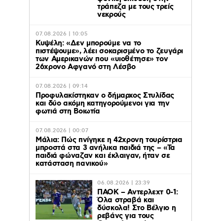
τράπεζα με τους τρείς
νεκρούς
07.08.2026 | 10:05
Κυψέλη: «Δεν μπορούμε να το
πιστέψουμε», λέει σοκαρισμένο το ζευγάρι
των Αμερικανών που «υιοθέτησε» τον
26χρονο Αφγανό στη Λέσβο
07.08.2026 | 09:14
Προφυλακίστηκαν ο δήμαρχος Στυλίδας
και δύο ακόμη κατηγορούμενοι για την
φωτιά στη Βοιωτία
07.08.2026 | 00:07
Μάλια: Πώς πνίγηκε η 42χρονη τουρίστρια
μπροστά στα 3 ανήλικα παιδιά της – «Τα
παιδιά φώναζαν και έκλαιγαν, ήταν σε
κατάσταση πανικού»
06.08.2026 | 23:39
ΠΑΟΚ – Αντερλεχτ 0-1:
Όλα στραβά και
δύσκολα! Στο Βέλγιο η
ρεβάνς για τους