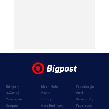
Κατερίνα Λιόλιου: Ο συνθέτης του
«Λογαριασμού» εξήγησε πώς έγινε viral το
τραγούδι – Βίντεο
06.08.2026 | 15:35
Ελένη Μενεγάκη – Μάκης Παντζόπουλο
εξόρμηση στην Κεφαλονιά, πήγαν φαγητό
στο Φισκάρδο – Βίντεο
06.08.2026 | 13:57
Κυψέλη: Η συγκλονιστική κατάθεση της
συζύγου του Αφγανού – Πως
γνωρίστηκαν με τη Λίσα και πως τον
υποψιάστηκε για τη δολοφονία της
Βρετανίδας
Ειδήσεις
Black Hole
Τεχνολογία
Πολιτική
Media
Viral
Οικονομία
Lifestyle
Πολιτισμός
Κόσμος
Αυτοδιοίκηση
Τουρισμός