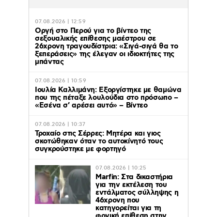
07.08.2026 | 12:59
Οργή στο Περού για το βίντεο της
σεξουαλικής επίθεσης μαέστρου σε
26χρονη τραγουδίστρια: «Σιγά-σιγά θα το
ξεπεράσεις» της έλεγαν οι ιδιοκτήτες της
μπάντας
07.08.2026 | 10:59
Ιουλία Καλλιμάνη: Εξοργίστηκε με θαμώνα
που της πέταξε λουλούδια στο πρόσωπο –
«Εσένα σ’ αρέσει αυτό» – Βίντεο
07.08.2026 | 10:37
Τροχαίο στις Σέρρες: Μητέρα και γιος
σκοτώθηκαν όταν το αυτοκίνητό τους
συγκρούστηκε με φορτηγό
07.08.2026 | 10:25
Marfin: Στα δικαστήρια
για την εκτέλεση του
εντάλματος σύλληψης η
46χρονη που
κατηγορείται για τη
φονική επίθεση στην