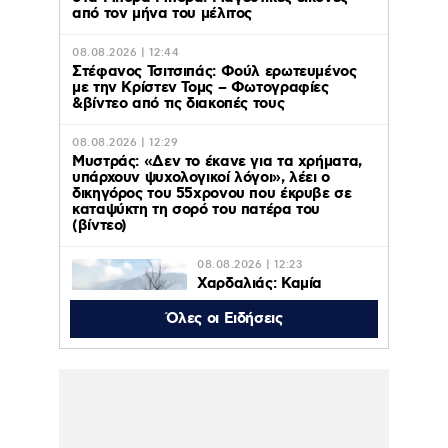
από τον μήνα του μέλιτος
08.08.2026 | 12:44
Στέφανος Τσιτσιπάς: Φούλ ερωτευμένος
με την Κρίστεν Τομς – Φωτογραφίες
&βίντεο από τις διακοπές τους
08.08.2026 | 12:29
Μυστράς: «Δεν το έκανε για τα χρήματα,
υπάρχουν ψυχολογικοί λόγοι», λέει ο
δικηγόρος του 55χρονου που έκρυβε σε
καταψύκτη τη σορό του πατέρα του
(βίντεο)
08.08.2026 | 12:23
Χαρδαλιάς: Καμία
ανεμογεννήτρια σε
καμένες και
Όλες οι Ειδήσεις
αναδασωτέες περιοχές
της Αττικής
08.08.2026 | 11:08
Ο Κωνσταντίνος Αργυρός
φωτογραφήθηκε μέσα σε σκάφος:
“Μεσοπέλαγα αρμενίζω”