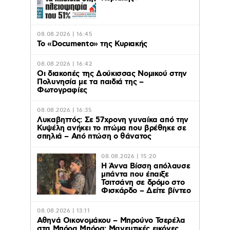
08.08.2026 | 16:45
Το «Documento» της Κυριακής
08.08.2026 | 16:42
Οι διακοπές της Δούκισσας Νομικού στην
Πολυνησία με τα παιδιά της –
Φωτογραφίες
08.08.2026 | 16:35
Λυκαβηττός: Σε 57χρονη γυναίκα από την
Κυψέλη ανήκει το πτώμα που βρέθηκε σε
σπηλιά – Από πτώση ο θάνατος
08.08.2026 | 15:20
Η Άννα Βίσση απόλαυσε
μπάντα που έπαιξε
Τσιτσάνη σε δρόμο στο
Φισκάρδο – Δείτε βίντεο
08.08.2026 | 13:11
Αθηνά Οικονομάκου – Μπρούνο Τσερέλα
στα Μπόρα Μπόρα: Mαγευτικές εικόνες