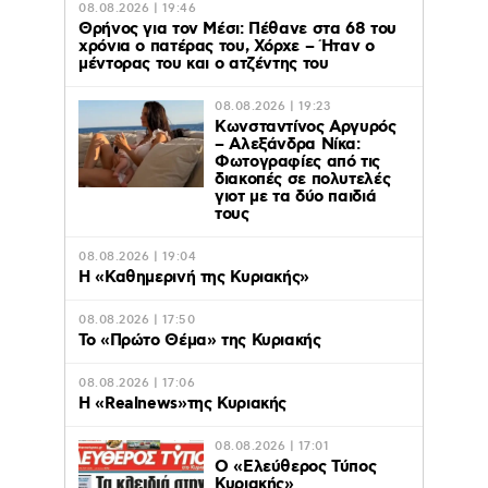
08.08.2026 | 19:46
Θρήνος για τον Μέσι: Πέθανε στα 68 του
χρόνια ο πατέρας του, Χόρχε – Ήταν ο
μέντορας του και ο ατζέντης του
08.08.2026 | 19:23
Κωνσταντίνος Αργυρός
– Αλεξάνδρα Νίκα:
Φωτογραφίες από τις
διακοπές σε πολυτελές
γιοτ με τα δύο παιδιά
τους
08.08.2026 | 19:04
H «Καθημερινή της Κυριακής»
08.08.2026 | 17:50
Το «Πρώτο Θέμα» της Κυριακής
08.08.2026 | 17:06
Η «Realnews»της Κυριακής
08.08.2026 | 17:01
Ο «Eλεύθερος Τύπος
Κυριακής»