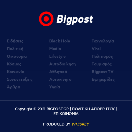
Ειδήσεις
Black Hole
Τεχνολογία
Πολιτική
Media
Viral
Οικονομία
Lifestyle
Πολιτισμός
Κόσμος
Αυτοδιοίκηση
Τουρισμός
Κοινωνία
Αθλητικά
Bigpost TV
Συνεντεύξεις
Αυτοκίνητο
Εφημερίδες
Άρθρα
Υγεία
Copyright © 2021 BIGPOST.GR |
ΠΟΛΙΤΙΚΗ ΑΠΟΡΡΗΤΟΥ
|
ΕΠΙΚΟΙΝΩΝΙΑ
PRODUCED BY
WHISKEY