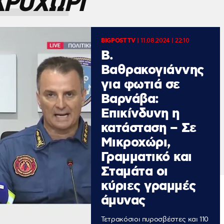
ΚΡΟΧΩΡΙ
BIGPOST TV
|
11.08.2024 | 22:10
Β.
Βαθρακογιάννης
για φωτιά σε
Βαρνάβα:
Επικίνδυνη η
κατάσταση – Σε
Μικροχώρι,
Γραμματικό και
Σταμάτα οι
κύριες γραμμές
άμυνας
Τετρακόσιοι πυροσβέστες και 110