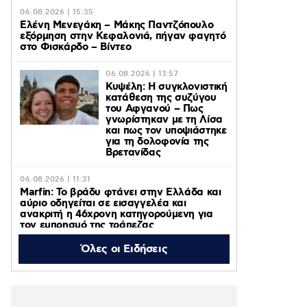
06.08.2026 | 15:35
Ελένη Μενεγάκη – Μάκης Παντζόπουλο
εξόρμηση στην Κεφαλονιά, πήγαν φαγητό
στο Φισκάρδο – Βίντεο
06.08.2026 | 13:57
Κυψέλη: Η συγκλονιστική
κατάθεση της συζύγου
του Αφγανού – Πως
γνωρίστηκαν με τη Λίσα
και πως τον υποψιάστηκε
για τη δολοφονία της
Βρετανίδας
06.08.2026 | 11:31
Marfin: Το βράδυ φτάνει στην Ελλάδα και
αύριο οδηγείται σε εισαγγελέα και
ανακριτή η 46χρονη κατηγορούμενη για
τον εμπρησμό της τράπεζας
Όλες οι Ειδήσεις
06.08.2026 | 11:23
Γαρυφαλλιά Καληφώνη: Διακοπές με
φίλους σε Πάρο και Κουφονήσια, χωρίς
τον Χρήστο Μάστορα – Φωτογραφίες