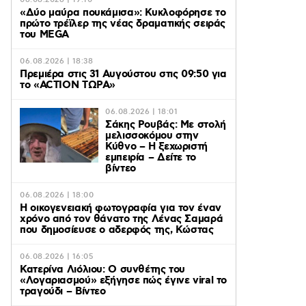
06.08.2026 | 19:10
«Δύο μαύρα πουκάμισα»: Κυκλοφόρησε το
πρώτο τρέϊλερ της νέας δραματικής σειράς
του MEGA
06.08.2026 | 18:38
Πρεμιέρα στις 31 Αυγούστου στις 09:50 για
το «ACTION ΤΩΡΑ»
06.08.2026 | 18:01
Σάκης Ρουβάς: Με στολή
μελισσοκόμου στην
Κύθνο – Η ξεχωριστή
εμπειρία – Δείτε το
βίντεο
06.08.2026 | 18:00
Η οικογενειακή φωτογραφία για τον έναν
χρόνο από τον θάνατο της Λένας Σαμαρά
που δημοσίευσε ο αδερφός της, Κώστας
06.08.2026 | 16:05
Κατερίνα Λιόλιου: Ο συνθέτης του
«Λογαριασμού» εξήγησε πώς έγινε viral το
τραγούδι – Βίντεο