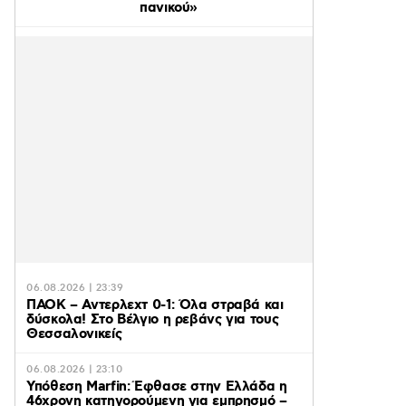
πανικού»
06.08.2026 | 23:39
ΠΑΟΚ – Αντερλεχτ 0-1: Όλα στραβά και
δύσκολα! Στο Βέλγιο η ρεβάνς για τους
Θεσσαλονικείς
06.08.2026 | 23:10
Υπόθεση Marfin: Έφθασε στην Ελλάδα η
46χρονη κατηγορούμενη για εμπρησμό –