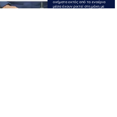
οχήματα εκτός από τα εναέρια
μέσα έχουν ριχτεί στη μάχη με
τις φλόγες στον Βαρνάβα και
στις γύρω περιοχές, με την
κατάσταση να είναι πολύ
δύσκολη.