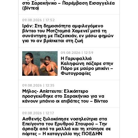
στο Σαρακήνικο – Παρέμβαση Εισαγγελέα
(βίντεο)
09.08.2026 | 17:52
Ιράν: Στη δημοσιότητα αμφιλεγόμενο
βίντεο του Μοτζταμπά Χαμενεΐ μετά τη
συνάντηση με Πεζεσκιάν, εν μέσω φημών
για το αν βρίσκεται στη ζωή
09.08.2026 | 12:59
Η Γαρυφαλλιά
Καληφώνη πόζαρε στην
Πάρο με μαύρο μπικίνι –
Φωτογραφίες
09.08.2026 | 12:35
Μήλος- Απίστευτο: Ελικόπτερο
προσγειώθηκε στο Σαρακήνικο για να
κάνουν μπάνιο οι επιβάτες του – Βίντεο
09.08.2026 | 12:17
Ασθενής ξυλοκόπησε νοσηλεύτρια στα
Επείγοντα του Ερυθρού Σταυρού – Tην
άρπαξε από τα μαλλιά και τη χτύπησε σε
πόρτες – Η καταγγελία της ΠΟΕΔΗΝ