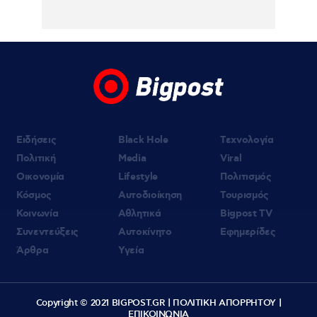
Ειδήσεις
Black Hole
Τεχνολογία
Πολιτική
Media
Viral
Οικονομία
Lifestyle
Πολιτισμός
Κόσμος
Αυτοδιοίκηση
Τουρισμός
Κοινωνία
Αθλητικά
Bigpost TV
Συνεντεύξεις
Αυτοκίνητο
Εφημερίδες
Άρθρα
Υγεία
Copyright © 2021 BIGPOST.GR |
ΠΟΛΙΤΙΚΗ ΑΠΟΡΡΗΤΟΥ
|
ΕΠΙΚΟΙΝΩΝΙΑ