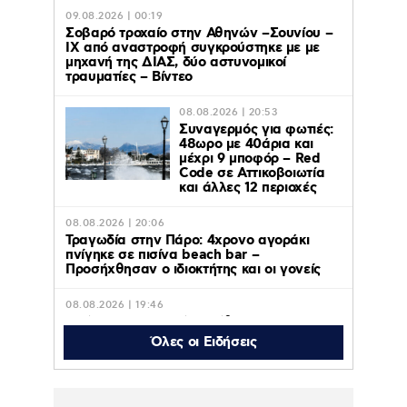
09.08.2026 | 00:19
Σοβαρό τροχαίο στην Αθηνών –Σουνίου –
ΙΧ από αναστροφή συγκρούστηκε με με
μηχανή της ΔΙΑΣ, δύο αστυνομικοί
τραυματίες – Βίντεο
08.08.2026 | 20:53
Συναγερμός για φωτιές:
48ωρο με 40άρια και
μέχρι 9 μποφόρ – Red
Code σε Αττικοβοιωτία
και άλλες 12 περιοχές
08.08.2026 | 20:06
Τραγωδία στην Πάρο: 4χρονο αγοράκι
πνίγηκε σε πισίνα beach bar –
Προσήχθησαν ο ιδιοκτήτης και οι γονείς
08.08.2026 | 19:46
Θρήνος για τον Μέσι: Πέθανε στα 68 του
χρόνια ο πατέρας του, Χόρχε – Ήταν ο
Όλες οι Ειδήσεις
μέντορας του και ο ατζέντης του
08.08.2026 | 19:23
Κωνσταντίνος Αργυρός – Αλεξάνδρα