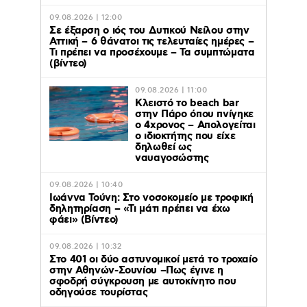
09.08.2026 | 12:00
Σε έξαρση ο ιός του Δυτικού Νείλου στην
Αττική – 6 θάνατοι τις τελευταίες ημέρες –
Τι πρέπει να προσέχουμε – Τα συμπτώματα
(βίντεο)
09.08.2026 | 11:00
Κλειστό το beach bar
στην Πάρο όπου πνίγηκε
ο 4χρονος – Απολογείται
ο ιδιοκτήτης που είχε
δηλωθεί ως
ναυαγοσώστης
09.08.2026 | 10:40
Ιωάννα Τούνη: Στο νοσοκομείο με τροφική
δηλητηρίαση – «Τι μάτι πρέπει να έχω
φάει» (Βίντεο)
09.08.2026 | 10:32
Στο 401 οι δύο αστυνομικοί μετά το τροχαίο
στην Αθηνών-Σουνίου –Πως έγινε η
σφοδρή σύγκρουση με αυτοκίνητο που
οδηγούσε τουρίστας