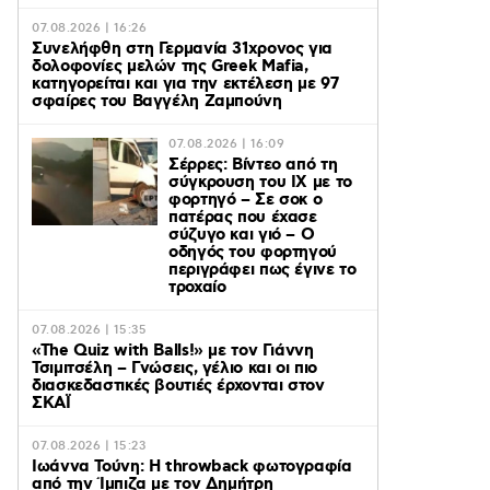
07.08.2026 | 16:26
Συνελήφθη στη Γερμανία 31χρονος για
δολοφονίες μελών της Greek Mafia,
κατηγορείται και για την εκτέλεση με 97
σφαίρες του Βαγγέλη Ζαμπούνη
07.08.2026 | 16:09
Σέρρες: Βίντεο από τη
σύγκρουση του ΙΧ με το
φορτηγό – Σε σοκ ο
πατέρας που έχασε
σύζυγο και γιό – Ο
οδηγός του φορτηγού
περιγράφει πως έγινε το
τροχαίο
07.08.2026 | 15:35
«The Quiz with Balls!» με τον Γιάννη
Τσιμιτσέλη – Γνώσεις, γέλιο και οι πιο
διασκεδαστικές βουτιές έρχονται στον
ΣΚΑΪ
07.08.2026 | 15:23
Ιωάννα Τούνη: Η throwback φωτογραφία
από την Ίμπιζα με τον Δημήτρη