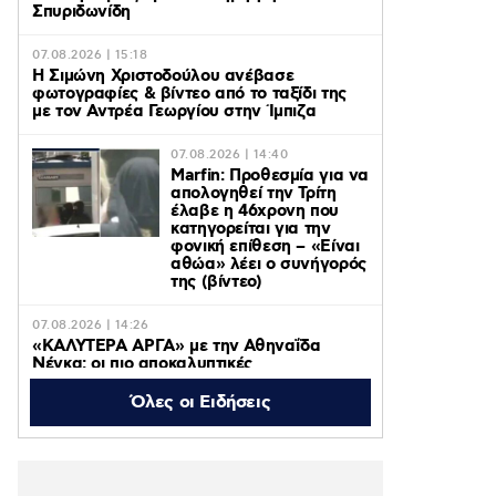
Σπυριδωνίδη
07.08.2026 | 15:18
Η Σιμώνη Χριστοδούλου ανέβασε
φωτογραφίες & βίντεο από το ταξίδι της
με τον Αντρέα Γεωργίου στην Ίμπιζα
07.08.2026 | 14:40
Marfin: Προθεσμία για να
απολογηθεί την Τρίτη
έλαβε η 46χρονη που
κατηγορείται για την
φονική επίθεση – «Είναι
αθώα» λέει ο συνήγορός
της (βίντεο)
07.08.2026 | 14:26
«ΚΑΛΥΤΕΡΑ ΑΡΓΑ» με την Αθηναΐδα
Νέγκα: οι πιο αποκαλυπτικές
μεταμεσονύχτιες συνεντεύξεις
επιστρέφουν στο ACTION 24
Όλες οι Ειδήσεις
07.08.2026 | 12:59
Οργή στο Περού για το βίντεο της
σεξουαλικής επίθεσης μαέστρου σε