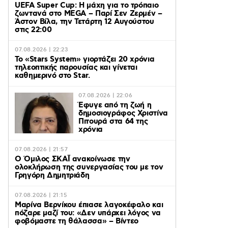
UEFA Super Cup: Η μάχη για το τρόπαιο
ζωντανά στο MEGA – Παρί Σεν Ζερμέν –
Άστον Βίλα, την Τετάρτη 12 Αυγούστου
στις 22:00
07.08.2026 | 22:23
Το «Stars System» γιορτάζει 20 χρόνια
τηλεοπτικής παρουσίας και γίνεται
καθημερινό στο Star.
07.08.2026 | 22:06
Έφυγε από τη ζωή η
δημοσιογράφος Χριστίνα
Πιτουρά στα 64 της
χρόνια
07.08.2026 | 21:57
Ο Όμιλος ΣΚΑΪ ανακοίνωσε την
ολοκλήρωση της συνεργασίας του με τον
Γρηγόρη Δημητριάδη
07.08.2026 | 21:15
Μαρίνα Βερνίκου έπιασε λαγοκέφαλο και
πόζαρε μαζί του: «Δεν υπάρχει λόγος να
φοβόμαστε τη θάλασσα» – Βίντεο