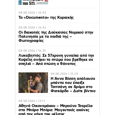
08.08.2026 | 16:45
Το «Documento» της Κυριακής
08.08.2026 | 16:42
Οι διακοπές της Δούκισσας Νομικού στην
Πολυνησία με τα παιδιά της –
Φωτογραφίες
08.08.2026 | 16:35
Λυκαβηττός: Σε 57χρονη γυναίκα από την
Κυψέλη ανήκει το πτώμα που βρέθηκε σε
σπηλιά – Από πτώση ο θάνατος
08.08.2026 | 15:20
Η Άννα Βίσση απόλαυσε
μπάντα που έπαιξε
Τσιτσάνη σε δρόμο στο
Φισκάρδο – Δείτε βίντεο
08.08.2026 | 13:11
Αθηνά Οικονομάκου – Μπρούνο Τσερέλα
στα Μπόρα Μπόρα: Mαγευτικές εικόνες
από τον μήνα του μέλιτος