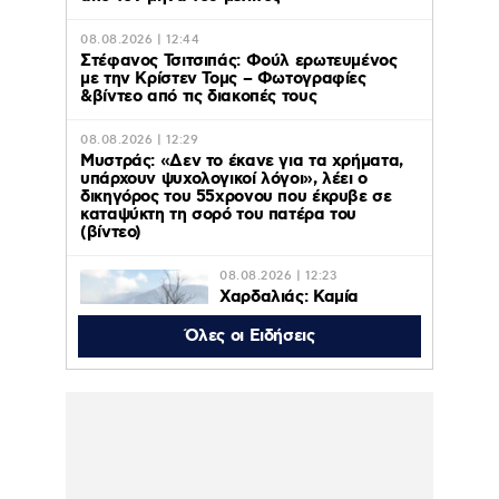
08.08.2026 | 12:44
Στέφανος Τσιτσιπάς: Φούλ ερωτευμένος
με την Κρίστεν Τομς – Φωτογραφίες
&βίντεο από τις διακοπές τους
08.08.2026 | 12:29
Μυστράς: «Δεν το έκανε για τα χρήματα,
υπάρχουν ψυχολογικοί λόγοι», λέει ο
δικηγόρος του 55χρονου που έκρυβε σε
καταψύκτη τη σορό του πατέρα του
(βίντεο)
08.08.2026 | 12:23
Χαρδαλιάς: Καμία
ανεμογεννήτρια σε
καμένες και
Όλες οι Ειδήσεις
αναδασωτέες περιοχές
της Αττικής
08.08.2026 | 11:08
Ο Κωνσταντίνος Αργυρός
φωτογραφήθηκε μέσα σε σκάφος:
“Μεσοπέλαγα αρμενίζω”