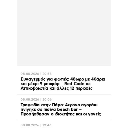
08.08.2026 | 20:53
Συναγερμός για φωτιές: 48ωρο με 40άρια
και μέχρι 9 μποφόρ – Red Code σε
Αττικοβοιωτία και άλλες 12 περιοχές
08.08.2026 | 20:06
Τραγωδία στην Πάρο: 4χρονο αγοράκι
πνίγηκε σε πισίνα beach bar –
Προσήχθησαν ο ιδιοκτήτης και οι γονείς
08.08.2026 | 19:46