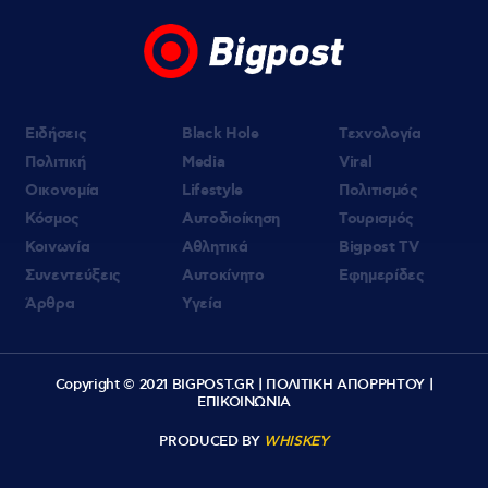
Ειδήσεις
Black Hole
Τεχνολογία
Πολιτική
Media
Viral
Οικονομία
Lifestyle
Πολιτισμός
Κόσμος
Αυτοδιοίκηση
Τουρισμός
Κοινωνία
Αθλητικά
Bigpost TV
Συνεντεύξεις
Αυτοκίνητο
Εφημερίδες
Άρθρα
Υγεία
Copyright © 2021 BIGPOST.GR |
ΠΟΛΙΤΙΚΗ ΑΠΟΡΡΗΤΟΥ
|
ΕΠΙΚΟΙΝΩΝΙΑ
PRODUCED BY
WHISKEY