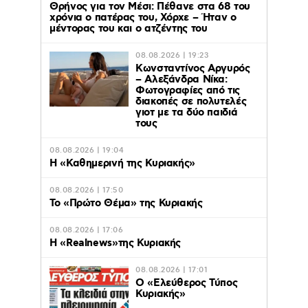
Θρήνος για τον Μέσι: Πέθανε στα 68 του
χρόνια ο πατέρας του, Χόρχε – Ήταν ο
μέντορας του και ο ατζέντης του
08.08.2026 | 19:23
Κωνσταντίνος Αργυρός
– Αλεξάνδρα Νίκα:
Φωτογραφίες από τις
διακοπές σε πολυτελές
γιοτ με τα δύο παιδιά
τους
08.08.2026 | 19:04
H «Καθημερινή της Κυριακής»
08.08.2026 | 17:50
Το «Πρώτο Θέμα» της Κυριακής
08.08.2026 | 17:06
Η «Realnews»της Κυριακής
08.08.2026 | 17:01
Ο «Eλεύθερος Τύπος
Κυριακής»