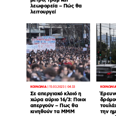
μετρό, τραμ και
λεωφορεία – Πώς θα
λειτουργεί
ΚΟΙΝΩΝΙΑ
|
15.03.2023 | 04:33
ΚΟΙΝΩΝΙ
Σε απεργιακό κλοιό η
Έρευν
χώρα αύριο 16/3: Ποιοι
δρόμο
απεργούν – Πως θα
τουλά
κινηθούν τα ΜΜΜ
την η