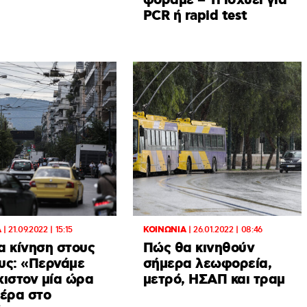
φοράμε – Τι ισχύει για
PCR ή rapid test
Α
|
21.09.2022 | 15:15
ΚΟΙΝΩΝΙΑ
|
26.01.2022 | 08:46
α κίνηση στους
Πώς θα κινηθούν
υς: «Περνάμε
σήμερα λεωφορεία,
χιστον μία ώρα
μετρό, ΗΣΑΠ και τραμ
μέρα στο