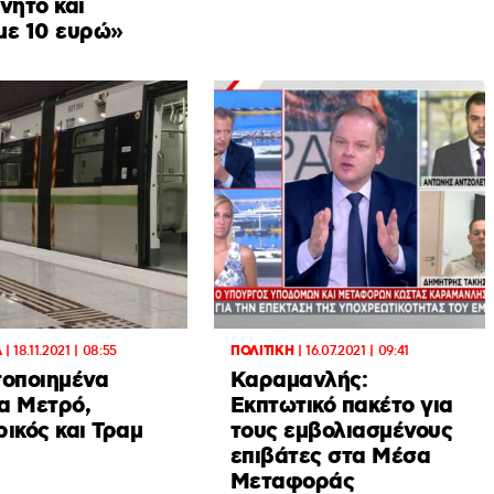
νητο και
με 10 ευρώ»
Α
|
18.11.2021 | 08:55
ΠΟΛΙΤΙΚΗ
|
16.07.2021 | 09:41
τοποιημένα
Καραμανλής:
α Μετρό,
Εκπτωτικό πακέτο για
ικός και Τραμ
τους εμβολιασμένους
επιβάτες στα Μέσα
Μεταφοράς