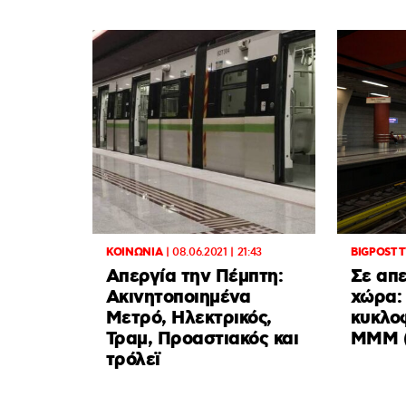
ΚΟΙΝΩΝΙΑ
|
08.06.2021 | 21:43
BIGPOST 
Απεργία την Πέμπτη:
Σε απε
Ακινητοποιημένα
χώρα:
Μετρό, Ηλεκτρικός,
κυκλο
Τραμ, Προαστιακός και
ΜΜΜ (
τρόλεϊ