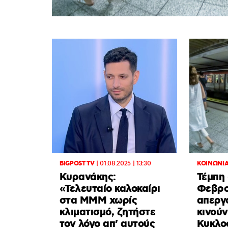
BIGPOST TV
|
01.08.2025 | 13:30
ΚΟΙΝΩΝΙ
Κυρανάκης:
Τέμπη 
«Τελευταίο καλοκαίρι
Φεβρο
στα ΜΜΜ χωρίς
απεργ
κλιματισμό, ζητήστε
κινού
τον λόγο απ’ αυτούς
Κυκλο