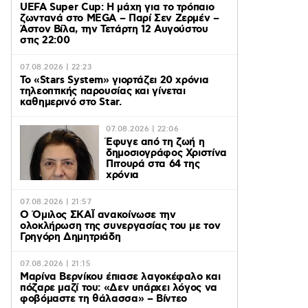
UEFA Super Cup: Η μάχη για το τρόπαιο
ζωντανά στο MEGA – Παρί Σεν Ζερμέν –
Άστον Βίλα, την Τετάρτη 12 Αυγούστου
στις 22:00
07.08.2026 | 22:23
Το «Stars System» γιορτάζει 20 χρόνια
τηλεοπτικής παρουσίας και γίνεται
καθημερινό στο Star.
07.08.2026 | 22:06
Έφυγε από τη ζωή η
δημοσιογράφος Χριστίνα
Πιτουρά στα 64 της
χρόνια
07.08.2026 | 21:57
Ο Όμιλος ΣΚΑΪ ανακοίνωσε την
ολοκλήρωση της συνεργασίας του με τον
Γρηγόρη Δημητριάδη
07.08.2026 | 21:15
Μαρίνα Βερνίκου έπιασε λαγοκέφαλο και
πόζαρε μαζί του: «Δεν υπάρχει λόγος να
φοβόμαστε τη θάλασσα» – Βίντεο