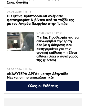
Σπυριδωνίδη
07.08.2026 | 15:18
Η Σιμώνη Χριστοδούλου ανέβασε
φωτογραφίες & βίντεο από το ταξίδι της
με τον Αντρέα Γεωργίου στην Ίμπιζα
07.08.2026 | 14:40
Marfin: Προθεσμία για να
απολογηθεί την Τρίτη
έλαβε η 46χρονη που
κατηγορείται για την
φονική επίθεση – «Είναι
αθώα» λέει ο συνήγορός
της (βίντεο)
07.08.2026 | 14:26
«ΚΑΛΥΤΕΡΑ ΑΡΓΑ» με την Αθηναΐδα
Νέγκα: οι πιο αποκαλυπτικές
μεταμεσονύχτιες συνεντεύξεις
επιστρέφουν στο ACTION 24
Όλες οι Ειδήσεις
07.08.2026 | 12:59
Οργή στο Περού για το βίντεο της
σεξουαλικής επίθεσης μαέστρου σε