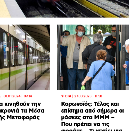
Α
|
01.01.2024 | 09:14
ΥΓΕΙΑ
|
27.03.2023 | 11:58
α κινηθούν την
Κορωνοϊός: Τέλος και
χρονιά τα Μέσα
επίσημα από σήμερα οι
ής Μεταφοράς
μάσκες στα ΜΜΜ –
Που πρέπει να τις