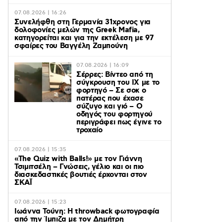
07.08.2026 | 16:26
Συνελήφθη στη Γερμανία 31χρονος για
δολοφονίες μελών της Greek Mafia,
κατηγορείται και για την εκτέλεση με 97
σφαίρες του Βαγγέλη Ζαμπούνη
07.08.2026 | 16:09
Σέρρες: Βίντεο από τη
σύγκρουση του ΙΧ με το
φορτηγό – Σε σοκ ο
πατέρας που έχασε
σύζυγο και γιό – Ο
οδηγός του φορτηγού
περιγράφει πως έγινε το
τροχαίο
07.08.2026 | 15:35
«The Quiz with Balls!» με τον Γιάννη
Τσιμιτσέλη – Γνώσεις, γέλιο και οι πιο
διασκεδαστικές βουτιές έρχονται στον
ΣΚΑΪ
07.08.2026 | 15:23
Ιωάννα Τούνη: Η throwback φωτογραφία
από την Ίμπιζα με τον Δημήτρη