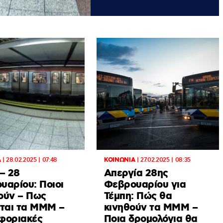
Α
|
28.02.2025 | 07:48
ΚΟΙΝΩΝΙΑ
|
27.02.2025 | 08:35
– 28
Απεργία 28ης
υαρίου: Ποιοι
Φεβρουαρίου για
ούν – Πως
Τέμπη: Πώς θα
νται τα ΜΜΜ –
κινηθούν τα ΜΜΜ –
φοριακές
Ποια δρομολόγια θα