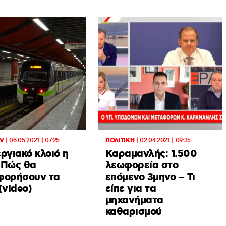
TV
|
06.05.2021 | 07:25
ΠΟΛΙΤΙΚΗ
|
02.04.2021 | 09:35
ργιακό κλοιό η
Καραμανλής: 1.500
 Πώς θα
λεωφορεία στο
φορήσουν τα
επόμενο 3μηνο – Τι
video)
είπε για τα
μηχανήματα
καθαρισμού