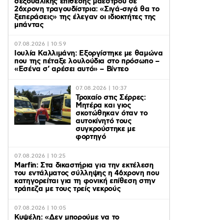
σεξουαλικής επίθεσης μαέστρου σε
26χρονη τραγουδίστρια: «Σιγά-σιγά θα το
ξεπεράσεις» της έλεγαν οι ιδιοκτήτες της
μπάντας
07.08.2026 | 10:59
Ιουλία Καλλιμάνη: Εξοργίστηκε με θαμώνα
που της πέταξε λουλούδια στο πρόσωπο –
«Εσένα σ’ αρέσει αυτό» – Βίντεο
07.08.2026 | 10:37
Τροχαίο στις Σέρρες:
Μητέρα και γιος
σκοτώθηκαν όταν το
αυτοκίνητό τους
συγκρούστηκε με
φορτηγό
07.08.2026 | 10:25
Marfin: Στα δικαστήρια για την εκτέλεση
του εντάλματος σύλληψης η 46χρονη που
κατηγορείται για τη φονική επίθεση στην
τράπεζα με τους τρείς νεκρούς
07.08.2026 | 10:05
Κυψέλη: «Δεν μπορούμε να το