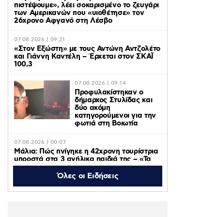
πιστέψουμε», λέει σοκαρισμένο το ζευγάρι
των Αμερικανών που «υιοθέτησε» τον
26χρονο Αφγανό στη Λέσβο
07.08.2026 | 09:21
«Στον Εξώστη» με τους Αντώνη Αντζολέτο
και Γιάννη Καντέλη – Έρχεται στον ΣΚΑΪ
100,3
07.08.2026 | 09:14
Προφυλακίστηκαν ο
δήμαρχος Στυλίδας και
δύο ακόμη
κατηγορούμενοι για την
φωτιά στη Βοιωτία
07.08.2026 | 00:07
Μάλια: Πώς πνίγηκε η 42χρονη τουρίστρια
μπροστά στα 3 ανήλικα παιδιά της – «Τα
παιδιά φώναζαν και έκλαιγαν, ήταν σε
κατάσταση πανικού»
Όλες οι Ειδήσεις
06.08.2026 | 23:39
ΠΑΟΚ – Αντερλεχτ 0-1: Όλα στραβά και
δύσκολα! Στο Βέλγιο η ρεβάνς για τους