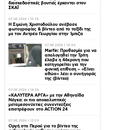
διασκεδαστικές βουτιές έρχονται στον
ΣΚΑΪ
07.08.2026 | 15:18
Η Σιμώνη Χριστοδούλου ανέβασε
φωτογραφίες & βίντεο από το ταξίδι της
με τον Αντρέα Γεωργίου στην Ίμπιζα
07.08.2026 | 14:40
Marfin: Προθεσμία για να
απολογηθεί την Τρίτη
έλαβε η 46χρονη που
κατηγορείται για την
φονική επίθεση – «Είναι
αθώα» λέει ο συνήγορός
της (βίντεο)
07.08.2026 | 14:26
«ΚΑΛΥΤΕΡΑ ΑΡΓΑ» με την Αθηναΐδα
Νέγκα: οι πιο αποκαλυπτικές
μεταμεσονύχτιες συνεντεύξεις
επιστρέφουν στο ACTION 24
07.08.2026 | 12:59
Οργή στο Περού για το βίντεο της