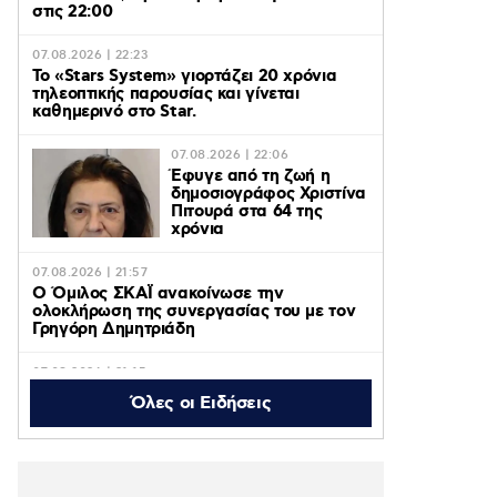
στις 22:00
07.08.2026 | 22:23
Το «Stars System» γιορτάζει 20 χρόνια
τηλεοπτικής παρουσίας και γίνεται
καθημερινό στο Star.
07.08.2026 | 22:06
Έφυγε από τη ζωή η
δημοσιογράφος Χριστίνα
Πιτουρά στα 64 της
χρόνια
07.08.2026 | 21:57
Ο Όμιλος ΣΚΑΪ ανακοίνωσε την
ολοκλήρωση της συνεργασίας του με τον
Γρηγόρη Δημητριάδη
07.08.2026 | 21:15
Μαρίνα Βερνίκου έπιασε λαγοκέφαλο και
Όλες οι Ειδήσεις
πόζαρε μαζί του: «Δεν υπάρχει λόγος να
φοβόμαστε τη θάλασσα» – Βίντεο
07.08.2026 | 16:26
Συνελήφθη στη Γερμανία 31χρονος για