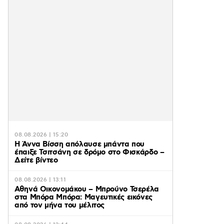
08.08.2026 | 15:20
Η Άννα Βίσση απόλαυσε μπάντα που
έπαιξε Τσιτσάνη σε δρόμο στο Φισκάρδο –
Δείτε βίντεο
08.08.2026 | 13:11
Αθηνά Οικονομάκου – Μπρούνο Τσερέλα
στα Μπόρα Μπόρα: Mαγευτικές εικόνες
από τον μήνα του μέλιτος