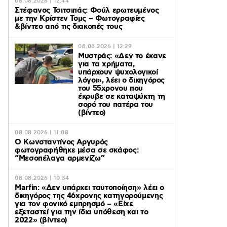
08.08.2026 | 12:44
Στέφανος Τσιτσιπάς: Φούλ ερωτευμένος
με την Κρίστεν Τομς – Φωτογραφίες
&βίντεο από τις διακοπές τους
08.08.2026 | 12:29
Μυστράς: «Δεν το έκανε
για τα χρήματα,
υπάρχουν ψυχολογικοί
λόγοι», λέει ο δικηγόρος
του 55χρονου που
έκρυβε σε καταψύκτη τη
σορό του πατέρα του
(βίντεο)
08.08.2026 | 11:08
Ο Κωνσταντίνος Αργυρός
φωτογραφήθηκε μέσα σε σκάφος:
“Μεσοπέλαγα αρμενίζω”
08.08.2026 | 10:34
Marfin: «Δεν υπάρχει ταυτοποίηση» λέει ο
δικηγόρος της 46χρονης κατηγορούμενης
για τον φονικό εμπρησμό – «Είχε
εξεταστεί για την ίδια υπόθεση και το
2022» (βίντεο)