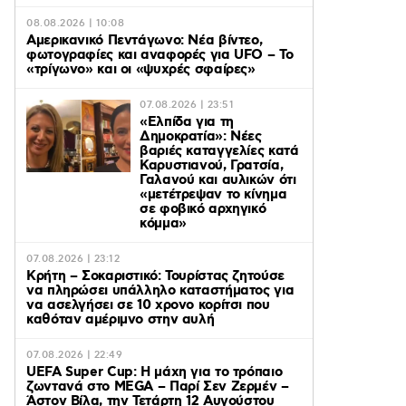
08.08.2026 | 10:08
Αμερικανικό Πεντάγωνο: Νέα βίντεο,
φωτογραφίες και αναφορές για UFO – Το
«τρίγωνο» και οι «ψυχρές σφαίρες»
07.08.2026 | 23:51
«Ελπίδα για τη
Δημοκρατία»: Νέες
βαριές καταγγελίες κατά
Καρυστιανού, Γρατσία,
Γαλανού και αυλικών ότι
«μετέτρεψαν το κίνημα
σε φοβικό αρχηγικό
κόμμα»
07.08.2026 | 23:12
Κρήτη – Σοκαριστικό: Τουρίστας ζητούσε
να πληρώσει υπάλληλο καταστήματος για
να ασελγήσει σε 10 χρονο κορίτσι που
καθόταν αμέριμνο στην αυλή
07.08.2026 | 22:49
UEFA Super Cup: Η μάχη για το τρόπαιο
ζωντανά στο MEGA – Παρί Σεν Ζερμέν –
Άστον Βίλα, την Τετάρτη 12 Αυγούστου