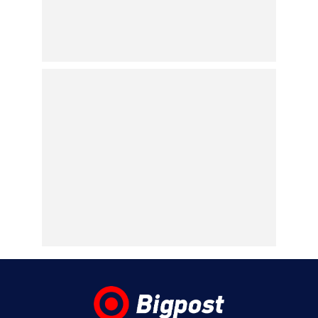
Βίντεο
06.08.2026 | 13:57
Κυψέλη: Η συγκλονιστική κατάθεση της
συζύγου του Αφγανού – Πως
γνωρίστηκαν με τη Λίσα και πως τον
υποψιάστηκε για τη δολοφονία της
Βρετανίδας
06.08.2026 | 11:31
Marfin: Το βράδυ φτάνει στην Ελλάδα και
αύριο οδηγείται σε εισαγγελέα και
ανακριτή η 46χρονη κατηγορούμενη για
τον εμπρησμό της τράπεζας
06.08.2026 | 11:23
Γαρυφαλλιά Καληφώνη: Διακοπές με
φίλους σε Πάρο και Κουφονήσια, χωρίς
τον Χρήστο Μάστορα – Φωτογραφίες