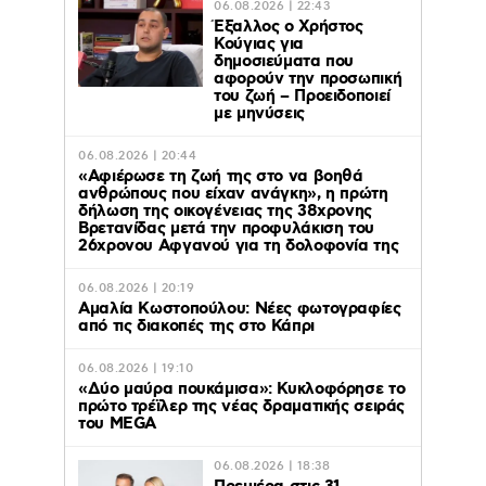
06.08.2026 | 22:43
Έξαλλος ο Χρήστος
Κούγιας για
δημοσιεύματα που
αφορούν την προσωπική
του ζωή – Προειδοποιεί
με μηνύσεις
06.08.2026 | 20:44
«Αφιέρωσε τη ζωή της στο να βοηθά
ανθρώπους που είχαν ανάγκη», η πρώτη
δήλωση της οικογένειας της 38χρονης
Βρετανίδας μετά την προφυλάκιση του
26χρονου Αφγανού για τη δολοφονία της
06.08.2026 | 20:19
Αμαλία Κωστοπούλου: Νέες φωτογραφίες
από τις διακοπές της στο Κάπρι
06.08.2026 | 19:10
«Δύο μαύρα πουκάμισα»: Κυκλοφόρησε το
πρώτο τρέϊλερ της νέας δραματικής σειράς
του MEGA
06.08.2026 | 18:38