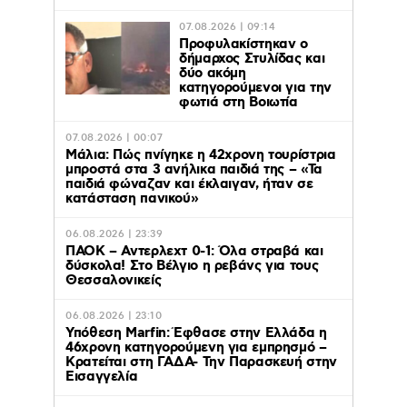
07.08.2026 | 09:14
Προφυλακίστηκαν ο
δήμαρχος Στυλίδας και
δύο ακόμη
κατηγορούμενοι για την
φωτιά στη Βοιωτία
07.08.2026 | 00:07
Μάλια: Πώς πνίγηκε η 42χρονη τουρίστρια
μπροστά στα 3 ανήλικα παιδιά της – «Τα
παιδιά φώναζαν και έκλαιγαν, ήταν σε
κατάσταση πανικού»
06.08.2026 | 23:39
ΠΑΟΚ – Αντερλεχτ 0-1: Όλα στραβά και
δύσκολα! Στο Βέλγιο η ρεβάνς για τους
Θεσσαλονικείς
06.08.2026 | 23:10
Υπόθεση Marfin: Έφθασε στην Ελλάδα η
46χρονη κατηγορούμενη για εμπρησμό –
Κρατείται στη ΓΑΔΑ- Την Παρασκευή στην
Εισαγγελία