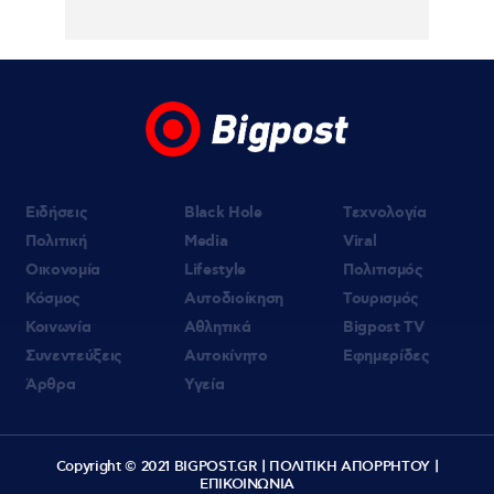
07.08.2026 | 15:18
Η Σιμώνη Χριστοδούλου ανέβασε
φωτογραφίες & βίντεο από το ταξίδι της
με τον Αντρέα Γεωργίου στην Ίμπιζα
Ειδήσεις
Black Hole
Τεχνολογία
Πολιτική
Media
Viral
Οικονομία
Lifestyle
Πολιτισμός
Κόσμος
Αυτοδιοίκηση
Τουρισμός
Κοινωνία
Αθλητικά
Bigpost TV
Συνεντεύξεις
Αυτοκίνητο
Εφημερίδες
Άρθρα
Υγεία
Copyright © 2021 BIGPOST.GR |
ΠΟΛΙΤΙΚΗ ΑΠΟΡΡΗΤΟΥ
|
ΕΠΙΚΟΙΝΩΝΙΑ