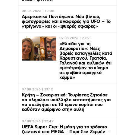
08.08.2026 | 10:08
Αμερικανικό Πεντάγωνο: Νέα βίντεο,
φωτογραφίες και αναφορές για UFO – Το
«τρίγωνο» και οι «ψυχρές σφαίρες»
07.08.2026 | 23:51
«Ελπίδα για τη
Δημοκρατία»: Νέες
βαριές καταγγελίες κατά
Καρυστιανού, Γρατσία,
Γαλανού και αυλικών ότι
«μετέτρεψαν το κίνημα
σε φοβικό αρχηγικό
κόμμα»
07.08.2026 | 23:12
Κρήτη – Σοκαριστικό: Τουρίστας ζητούσε
να πληρώσει υπάλληλο καταστήματος για
να ασελγήσει σε 10 χρονο κορίτσι που
καθόταν αμέριμνο στην αυλή
07.08.2026 | 22:49
UEFA Super Cup: Η μάχη για το τρόπαιο
ζωντανά στο MEGA – Παρί Σεν Ζερμέν –