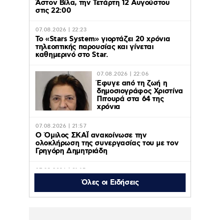
Άστον Βίλα, την Τετάρτη 12 Αυγούστου
στις 22:00
07.08.2026 | 22:23
Το «Stars System» γιορτάζει 20 χρόνια
τηλεοπτικής παρουσίας και γίνεται
καθημερινό στο Star.
07.08.2026 | 22:06
Έφυγε από τη ζωή η
δημοσιογράφος Χριστίνα
Πιτουρά στα 64 της
χρόνια
07.08.2026 | 21:57
Ο Όμιλος ΣΚΑΪ ανακοίνωσε την
ολοκλήρωση της συνεργασίας του με τον
Γρηγόρη Δημητριάδη
07.08.2026 | 21:15
Μαρίνα Βερνίκου έπιασε λαγοκέφαλο και
Όλες οι Ειδήσεις
πόζαρε μαζί του: «Δεν υπάρχει λόγος να
φοβόμαστε τη θάλασσα» – Βίντεο
07.08.2026 | 16:26