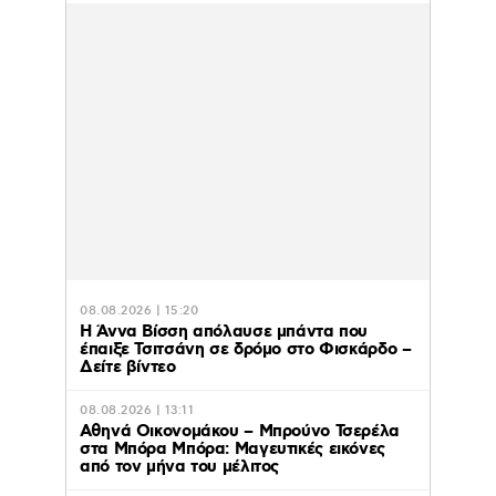
08.08.2026 | 15:20
Η Άννα Βίσση απόλαυσε μπάντα που
έπαιξε Τσιτσάνη σε δρόμο στο Φισκάρδο –
Δείτε βίντεο
08.08.2026 | 13:11
Αθηνά Οικονομάκου – Μπρούνο Τσερέλα
στα Μπόρα Μπόρα: Mαγευτικές εικόνες
από τον μήνα του μέλιτος