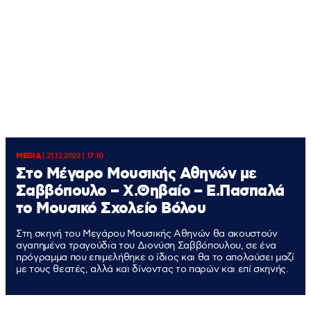
MEDIA
|
21.12.2023 | 17:10
Στο Μέγαρο Μουσικής Αθηνών με
Σαββόπουλο – Χ.Θηβαίο – Ε.Πασπαλά
το Μουσικό Σχολείο Βόλου
Στη σκηνή του Μεγάρου Μουσικής Αθηνών θα ακουστούν
αγαπημένα τραγούδια του Διονύση Σαββόπουλου, σε ένα
πρόγραμμα που επιμελήθηκε ο ίδιος και θα το απολαύσει μαζί
με τους θεατές, αλλά και δίνοντας το παρών και επί σκηνής.