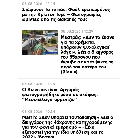
08.08.2026 | 12:44
Στέφανος Τσιτσιπάς: Φούλ ερωτευμένος
με την Κρίστεν Τομς – Φωτογραφίες
&βίντεο από τις διακοπές τους
08.08.2026 | 12:29
Μυστράς: «Δεν το έκανε
για τα χρήματα,
υπάρχουν ψυχολογικοί
λόγοι», λέει ο δικηγόρος
του 55χρονου που
έκρυβε σε καταψύκτη τη
σορό του πατέρα του
(βίντεο)
08.08.2026 | 11:08
Ο Κωνσταντίνος Αργυρός
φωτογραφήθηκε μέσα σε σκάφος:
“Μεσοπέλαγα αρμενίζω”
08.08.2026 | 10:34
Marfin: «Δεν υπάρχει ταυτοποίηση» λέει ο
δικηγόρος της 46χρονης κατηγορούμενης
για τον φονικό εμπρησμό – «Είχε
εξεταστεί για την ίδια υπόθεση και το
2022» (βίντεο)