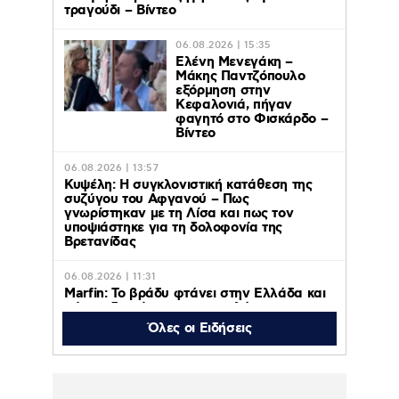
τραγούδι – Βίντεο
06.08.2026 | 15:35
Ελένη Μενεγάκη –
Μάκης Παντζόπουλο
εξόρμηση στην
Κεφαλονιά, πήγαν
φαγητό στο Φισκάρδο –
Βίντεο
06.08.2026 | 13:57
Κυψέλη: Η συγκλονιστική κατάθεση της
συζύγου του Αφγανού – Πως
γνωρίστηκαν με τη Λίσα και πως τον
υποψιάστηκε για τη δολοφονία της
Βρετανίδας
06.08.2026 | 11:31
Marfin: Το βράδυ φτάνει στην Ελλάδα και
αύριο οδηγείται σε εισαγγελέα και
ανακριτή η 46χρονη κατηγορούμενη για
Όλες οι Ειδήσεις
τον εμπρησμό της τράπεζας
06.08.2026 | 11:23
Γαρυφαλλιά Καληφώνη: Διακοπές με