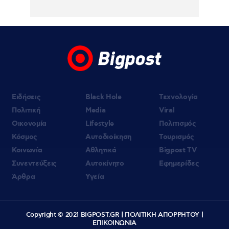
Ειδήσεις
Black Hole
Τεχνολογία
Πολιτική
Media
Viral
Οικονομία
Lifestyle
Πολιτισμός
Κόσμος
Αυτοδιοίκηση
Τουρισμός
Κοινωνία
Αθλητικά
Bigpost TV
Συνεντεύξεις
Αυτοκίνητο
Εφημερίδες
Άρθρα
Υγεία
Copyright © 2021 BIGPOST.GR |
ΠΟΛΙΤΙΚΗ ΑΠΟΡΡΗΤΟΥ
|
ΕΠΙΚΟΙΝΩΝΙΑ