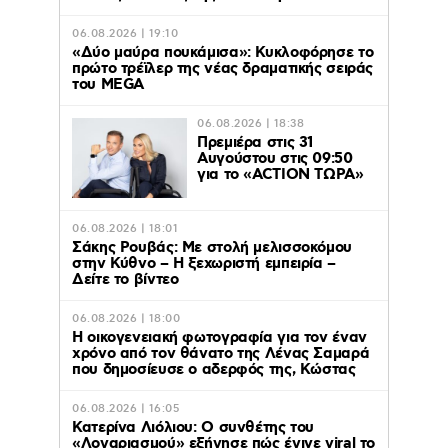
06.08.2026 | 19:10
«Δύο μαύρα πουκάμισα»: Κυκλοφόρησε το
πρώτο τρέϊλερ της νέας δραματικής σειράς
του MEGA
06.08.2026 | 18:38
Πρεμιέρα στις 31
Αυγούστου στις 09:50
για το «ACTION ΤΩΡΑ»
06.08.2026 | 18:01
Σάκης Ρουβάς: Με στολή μελισσοκόμου
στην Κύθνο – Η ξεχωριστή εμπειρία –
Δείτε το βίντεο
06.08.2026 | 18:00
Η οικογενειακή φωτογραφία για τον έναν
χρόνο από τον θάνατο της Λένας Σαμαρά
που δημοσίευσε ο αδερφός της, Κώστας
06.08.2026 | 16:05
Κατερίνα Λιόλιου: Ο συνθέτης του
«Λογαριασμού» εξήγησε πώς έγινε viral το