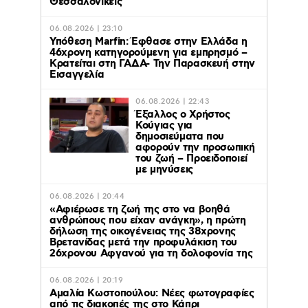
Θεσσαλονικείς
06.08.2026 | 23:10
Υπόθεση Marfin: Έφθασε στην Ελλάδα η
46χρονη κατηγορούμενη για εμπρησμό –
Κρατείται στη ΓΑΔΑ- Την Παρασκευή στην
Εισαγγελία
06.08.2026 | 22:43
Έξαλλος ο Χρήστος
Κούγιας για
δημοσιεύματα που
αφορούν την προσωπική
του ζωή – Προειδοποιεί
με μηνύσεις
06.08.2026 | 20:44
«Αφιέρωσε τη ζωή της στο να βοηθά
ανθρώπους που είχαν ανάγκη», η πρώτη
δήλωση της οικογένειας της 38χρονης
Βρετανίδας μετά την προφυλάκιση του
26χρονου Αφγανού για τη δολοφονία της
06.08.2026 | 20:19
Αμαλία Κωστοπούλου: Νέες φωτογραφίες
από τις διακοπές της στο Κάπρι