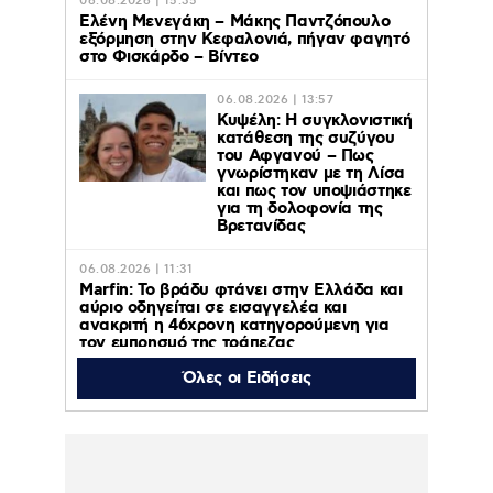
06.08.2026 | 15:35
Ελένη Μενεγάκη – Μάκης Παντζόπουλο
εξόρμηση στην Κεφαλονιά, πήγαν φαγητό
στο Φισκάρδο – Βίντεο
06.08.2026 | 13:57
Κυψέλη: Η συγκλονιστική
κατάθεση της συζύγου
του Αφγανού – Πως
γνωρίστηκαν με τη Λίσα
και πως τον υποψιάστηκε
για τη δολοφονία της
Βρετανίδας
06.08.2026 | 11:31
Marfin: Το βράδυ φτάνει στην Ελλάδα και
αύριο οδηγείται σε εισαγγελέα και
ανακριτή η 46χρονη κατηγορούμενη για
τον εμπρησμό της τράπεζας
Όλες οι Ειδήσεις
06.08.2026 | 11:23
Γαρυφαλλιά Καληφώνη: Διακοπές με
φίλους σε Πάρο και Κουφονήσια, χωρίς
τον Χρήστο Μάστορα – Φωτογραφίες
06.08.2026 | 10:43