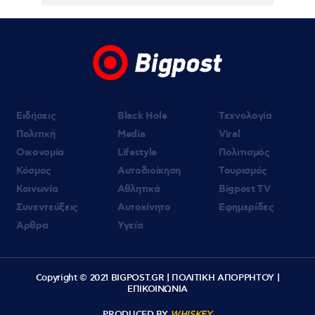
Ειδήσεις
Black Hole
Τεχνολογία
Πολιτική
Media
Viral
Οικονομία
Lifestyle
Πολιτισμός
Κόσμος
Αυτοδιοίκηση
Τουρισμός
Κοινωνία
Αθλητικά
Bigpost TV
Συνεντεύξεις
Αυτοκίνητο
Εφημερίδες
Άρθρα
Υγεία
Copyright © 2021 BIGPOST.GR |
ΠΟΛΙΤΙΚΗ ΑΠΟΡΡΗΤΟΥ
|
ΕΠΙΚΟΙΝΩΝΙΑ
PRODUCED BY
WHISKEY