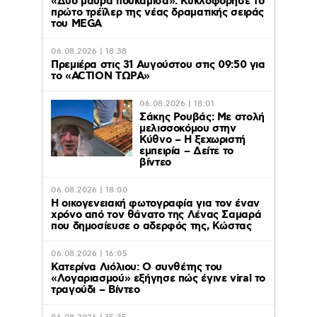
«Δύο μαύρα πουκάμισα»: Κυκλοφόρησε το
πρώτο τρέϊλερ της νέας δραματικής σειράς
του MEGA
06.08.2026 | 18:38
Πρεμιέρα στις 31 Αυγούστου στις 09:50 για
το «ACTION ΤΩΡΑ»
06.08.2026 | 18:01
Σάκης Ρουβάς: Με στολή
μελισσοκόμου στην
Κύθνο – Η ξεχωριστή
εμπειρία – Δείτε το
βίντεο
06.08.2026 | 18:00
Η οικογενειακή φωτογραφία για τον έναν
χρόνο από τον θάνατο της Λένας Σαμαρά
που δημοσίευσε ο αδερφός της, Κώστας
06.08.2026 | 16:05
Κατερίνα Λιόλιου: Ο συνθέτης του
«Λογαριασμού» εξήγησε πώς έγινε viral το
τραγούδι – Βίντεο