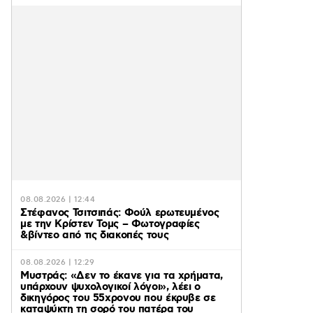
08.08.2026 | 12:44
Στέφανος Τσιτσιπάς: Φούλ ερωτευμένος
με την Κρίστεν Τομς – Φωτογραφίες
&βίντεο από τις διακοπές τους
08.08.2026 | 12:29
Μυστράς: «Δεν το έκανε για τα χρήματα,
υπάρχουν ψυχολογικοί λόγοι», λέει ο
δικηγόρος του 55χρονου που έκρυβε σε
καταψύκτη τη σορό του πατέρα του