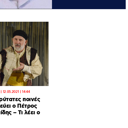
|
12.05.2021 | 14:44
ρύτατες ποινές
εύει ο Πέτρος
ίδης – Τι λέει ο