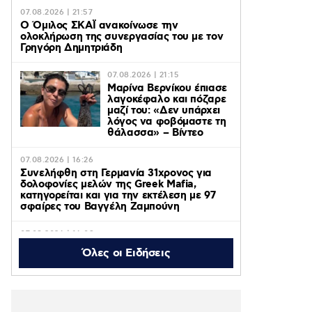
07.08.2026 | 21:57
Ο Όμιλος ΣΚΑΪ ανακοίνωσε την
ολοκλήρωση της συνεργασίας του με τον
Γρηγόρη Δημητριάδη
07.08.2026 | 21:15
Μαρίνα Βερνίκου έπιασε
λαγοκέφαλο και πόζαρε
μαζί του: «Δεν υπάρχει
λόγος να φοβόμαστε τη
θάλασσα» – Βίντεο
07.08.2026 | 16:26
Συνελήφθη στη Γερμανία 31χρονος για
δολοφονίες μελών της Greek Mafia,
κατηγορείται και για την εκτέλεση με 97
σφαίρες του Βαγγέλη Ζαμπούνη
07.08.2026 | 16:09
Σέρρες: Βίντεο από τη σύγκρουση του ΙΧ
Όλες οι Ειδήσεις
με το φορτηγό – Σε σοκ ο πατέρας που
έχασε σύζυγο και γιό – Ο οδηγός του
φορτηγού περιγράφει πως έγινε το τροχαίο
07.08.2026 | 15:35