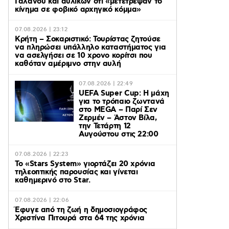
Γαλανού και αυλικών ότι «μετέτρεψαν το
κίνημα σε φοβικό αρχηγικό κόμμα»
07.08.2026 | 23:12
Κρήτη – Σοκαριστικό: Τουρίστας ζητούσε
να πληρώσει υπάλληλο καταστήματος για
να ασελγήσει σε 10 χρονο κορίτσι που
καθόταν αμέριμνο στην αυλή
07.08.2026 | 22:49
UEFA Super Cup: Η μάχη
για το τρόπαιο ζωντανά
στο MEGA – Παρί Σεν
Ζερμέν – Άστον Βίλα,
την Τετάρτη 12
Αυγούστου στις 22:00
07.08.2026 | 22:23
Το «Stars System» γιορτάζει 20 χρόνια
τηλεοπτικής παρουσίας και γίνεται
καθημερινό στο Star.
07.08.2026 | 22:06
Έφυγε από τη ζωή η δημοσιογράφος
Χριστίνα Πιτουρά στα 64 της χρόνια