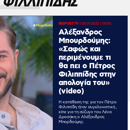
 ΦΙΛΛΙΠΙΔΗΣ
BIGPOST TV
|
06.01.2023 | 18:00
Αλέξανδρος
Μπουρδούμης:
«Σαφώς και
περιμένουμε τι
θα πει ο Πέτρος
Φιλιππίδης στην
απολογία του»
(video)
Η κατάθεση της για τον Πέτρο
Φιλιππίδη ήταν συγκλονιστική ,
είπε για τη σύζυγο του Λένα
Δροσάκη ο Αλέξανδρος
Μπορδούμης.