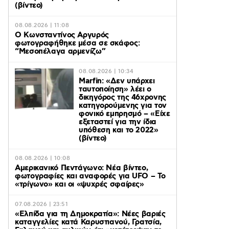
(βίντεο)
08.08.2026 | 11:08
Ο Κωνσταντίνος Αργυρός
φωτογραφήθηκε μέσα σε σκάφος:
“Μεσοπέλαγα αρμενίζω”
08.08.2026 | 10:34
Marfin: «Δεν υπάρχει
ταυτοποίηση» λέει ο
δικηγόρος της 46χρονης
κατηγορούμενης για τον
φονικό εμπρησμό – «Είχε
εξεταστεί για την ίδια
υπόθεση και το 2022»
(βίντεο)
08.08.2026 | 10:08
Αμερικανικό Πεντάγωνο: Νέα βίντεο,
φωτογραφίες και αναφορές για UFO – Το
«τρίγωνο» και οι «ψυχρές σφαίρες»
07.08.2026 | 23:51
«Ελπίδα για τη Δημοκρατία»: Νέες βαριές
καταγγελίες κατά Καρυστιανού, Γρατσία,