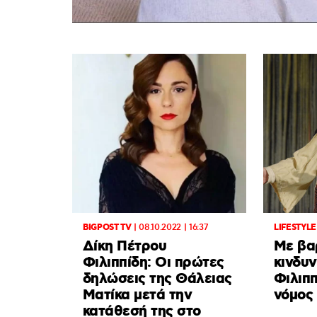
BIGPOST TV
|
08.10.2022 | 16:37
LIFESTYLE
Δίκη Πέτρου
Με βα
Φιλιππίδη: Οι πρώτες
κινδυν
δηλώσεις της Θάλειας
Φιλιππ
Ματίκα μετά την
νόμος
κατάθεσή της στο