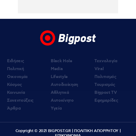
Ειδήσεις
Black Hole
Τεχνολογία
Πολιτική
Media
Viral
Οικονομία
Lifestyle
Πολιτισμός
Κόσμος
Αυτοδιοίκηση
Τουρισμός
Κοινωνία
Αθλητικά
Bigpost TV
Συνεντεύξεις
Αυτοκίνητο
Εφημερίδες
Άρθρα
Υγεία
Copyright © 2021 BIGPOST.GR |
ΠΟΛΙΤΙΚΗ ΑΠΟΡΡΗΤΟΥ
|
ΕΠΙΚΟΙΝΩΝΙΑ