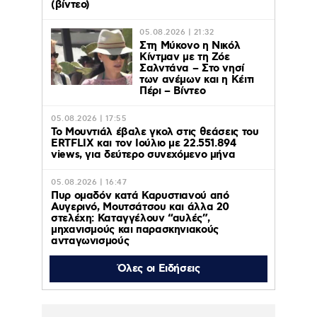
(βίντεο)
05.08.2026 | 21:32
Στη Μύκονο η Νικόλ
Κίντμαν με τη Ζόε
Σαλντάνα – Στο νησί
των ανέμων και η Κέιτι
Πέρι – Βίντεο
05.08.2026 | 17:55
Το Μουντιάλ έβαλε γκολ στις θεάσεις του
ERTFLIX και τον Ιούλιο με 22.551.894
views, για δεύτερο συνεχόμενο μήνα
05.08.2026 | 16:47
Πυρ ομαδόν κατά Καρυστιανού από
Αυγερινό, Μουτσάτσου και άλλα 20
στελέχη: Καταγγέλουν “αυλές”,
μηχανισμούς και παρασκηνιακούς
ανταγωνισμούς
Όλες οι Ειδήσεις
05.08.2026 | 16:26
Κυψέλη: Δεν έχω κάνει κακό σε κανέναν –
Τη βρήκα νεκρή δεν την σκότωσα – Ο
ηλικιωμένος «συμβουλάτορας» και το
ταξίδι στην Αράχωβα – Όσα ισχυρίστηκε ο