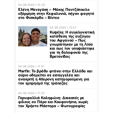
06.08.2026 | 15:35
Ελένη Μενεγάκη – Μάκης Παντζόπουλο
εξόρμηση στην Κεφαλονιά, πήγαν φαγητό
στο Φισκάρδο – Βίντεο
06.08.2026 | 13:57
Κυψέλη: Η συγκλονιστική
κατάθεση της συζύγου
του Αφγανού – Πως
γνωρίστηκαν με τη Λίσα
και πως τον υποψιάστηκε
για τη δολοφονία της
Βρετανίδας
06.08.2026 | 11:31
Marfin: Το βράδυ φτάνει στην Ελλάδα και
αύριο οδηγείται σε εισαγγελέα και
ανακριτή η 46χρονη κατηγορούμενη για
τον εμπρησμό της τράπεζας
06.08.2026 | 11:23
Γαρυφαλλιά Καληφώνη: Διακοπές με
φίλους σε Πάρο και Κουφονήσια, χωρίς
τον Χρήστο Μάστορα – Φωτογραφίες