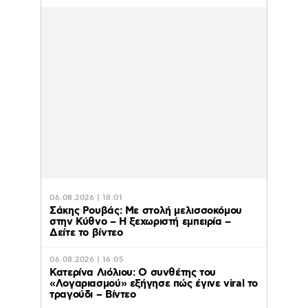
06.08.2026 | 18:01
Σάκης Ρουβάς: Με στολή μελισσοκόμου
στην Κύθνο – Η ξεχωριστή εμπειρία –
Δείτε το βίντεο
06.08.2026 | 16:05
Κατερίνα Λιόλιου: Ο συνθέτης του
«Λογαριασμού» εξήγησε πώς έγινε viral το
τραγούδι – Βίντεο