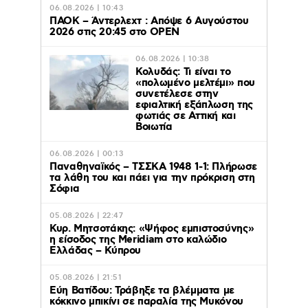
06.08.2026 | 10:43
ΠΑΟΚ – Άντερλεχτ : Απόψε 6 Αυγούστου
2026 στις 20:45 στο ΟΡΕΝ
06.08.2026 | 10:38
Κολυδάς: Τι είναι το
«πολωμένο μελτέμι» που
συνετέλεσε στην
εφιαλτική εξάπλωση της
φωτιάς σε Αττική και
Βοιωτία
06.08.2026 | 00:13
Παναθηναϊκός – ΤΣΣΚΑ 1948 1-1: Πλήρωσε
τα λάθη του και πάει για την πρόκριση στη
Σόφια
05.08.2026 | 22:47
Κυρ. Μητσοτάκης: «Ψήφος εμπιστοσύνης»
η είσοδος της Meridiam στο καλώδιο
Ελλάδας – Κύπρου
05.08.2026 | 21:51
Εύη Βατίδου: Τράβηξε τα βλέμματα με
κόκκινο μπικίνι σε παραλία της Μυκόνου