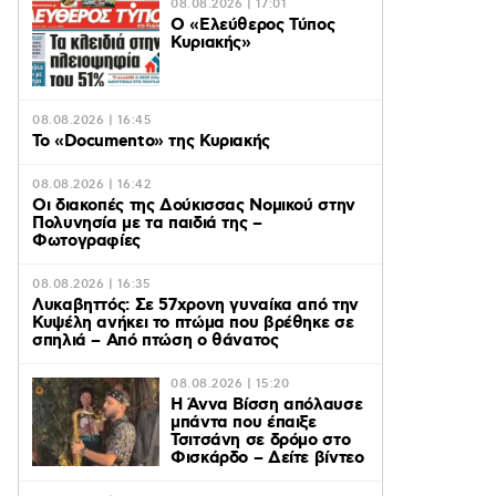
08.08.2026 | 17:01
Ο «Eλεύθερος Τύπος
Κυριακής»
08.08.2026 | 16:45
Το «Documento» της Κυριακής
08.08.2026 | 16:42
Οι διακοπές της Δούκισσας Νομικού στην
Πολυνησία με τα παιδιά της –
Φωτογραφίες
08.08.2026 | 16:35
Λυκαβηττός: Σε 57χρονη γυναίκα από την
Κυψέλη ανήκει το πτώμα που βρέθηκε σε
σπηλιά – Από πτώση ο θάνατος
08.08.2026 | 15:20
Η Άννα Βίσση απόλαυσε
μπάντα που έπαιξε
Τσιτσάνη σε δρόμο στο
Φισκάρδο – Δείτε βίντεο