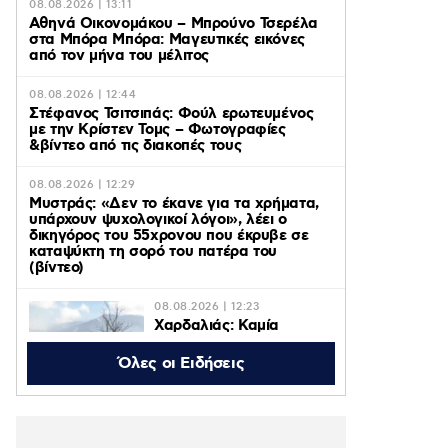
08.08.2026 | 13:11
Αθηνά Οικονομάκου – Μπρούνο Τσερέλα
στα Μπόρα Μπόρα: Mαγευτικές εικόνες
από τον μήνα του μέλιτος
08.08.2026 | 12:44
Στέφανος Τσιτσιπάς: Φούλ ερωτευμένος
με την Κρίστεν Τομς – Φωτογραφίες
&βίντεο από τις διακοπές τους
08.08.2026 | 12:29
Μυστράς: «Δεν το έκανε για τα χρήματα,
υπάρχουν ψυχολογικοί λόγοι», λέει ο
δικηγόρος του 55χρονου που έκρυβε σε
καταψύκτη τη σορό του πατέρα του
(βίντεο)
08.08.2026 | 12:23
Χαρδαλιάς: Καμία
ανεμογεννήτρια σε
καμένες και
Όλες οι Ειδήσεις
αναδασωτέες περιοχές
της Αττικής
08.08.2026 | 11:08