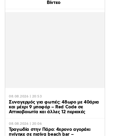
Βίντεο
08.08.2026 | 20:53
Συναγερμός για φωτιές: 48ωρο με 40άρια
και μέχρι 9 μποφόρ – Red Code σε
Αττικοβοιωτία και άλλες 12 περιοχές
08.08.2026 | 20:06
Τραγωδία στην Πάρο: 4χρονο αγοράκι
πνίγηκε σε πισίνα beach bar –