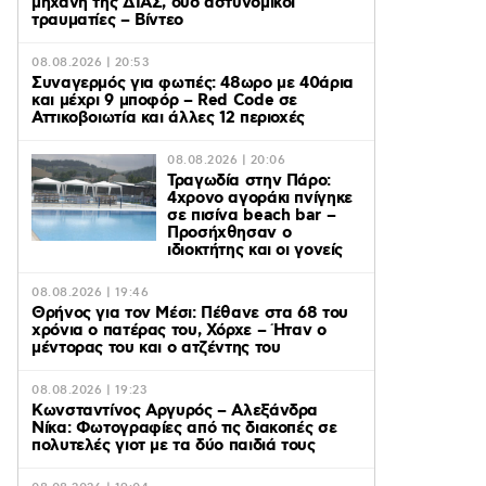
μηχανή της ΔΙΑΣ, δύο αστυνομικοί
τραυματίες – Βίντεο
08.08.2026 | 20:53
Συναγερμός για φωτιές: 48ωρο με 40άρια
και μέχρι 9 μποφόρ – Red Code σε
Αττικοβοιωτία και άλλες 12 περιοχές
08.08.2026 | 20:06
Τραγωδία στην Πάρο:
4χρονο αγοράκι πνίγηκε
σε πισίνα beach bar –
Προσήχθησαν ο
ιδιοκτήτης και οι γονείς
08.08.2026 | 19:46
Θρήνος για τον Μέσι: Πέθανε στα 68 του
χρόνια ο πατέρας του, Χόρχε – Ήταν ο
μέντορας του και ο ατζέντης του
08.08.2026 | 19:23
Κωνσταντίνος Αργυρός – Αλεξάνδρα
Νίκα: Φωτογραφίες από τις διακοπές σε
πολυτελές γιοτ με τα δύο παιδιά τους