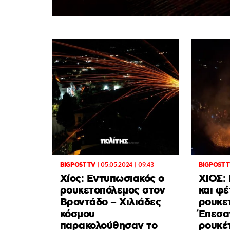
BIGPOST TV
|
05.05.2024 | 09:43
BIGPOST 
Χίος: Εντυπωσιακός ο
ΧΙΟΣ:
ρουκετοπόλεμος στον
και φέ
Βροντάδο – Χιλιάδες
ρουκε
κόσμου
Έπεσα
παρακολούθησαν το
ρουκέτ