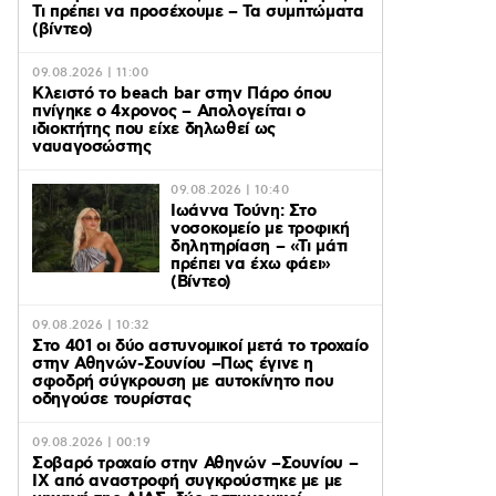
Τι πρέπει να προσέχουμε – Τα συμπτώματα
(βίντεο)
09.08.2026 | 11:00
Κλειστό το beach bar στην Πάρο όπου
πνίγηκε ο 4χρονος – Απολογείται ο
ιδιοκτήτης που είχε δηλωθεί ως
ναυαγοσώστης
09.08.2026 | 10:40
Ιωάννα Τούνη: Στο
νοσοκομείο με τροφική
δηλητηρίαση – «Τι μάτι
πρέπει να έχω φάει»
(Βίντεο)
09.08.2026 | 10:32
Στο 401 οι δύο αστυνομικοί μετά το τροχαίο
στην Αθηνών-Σουνίου –Πως έγινε η
σφοδρή σύγκρουση με αυτοκίνητο που
οδηγούσε τουρίστας
09.08.2026 | 00:19
Σοβαρό τροχαίο στην Αθηνών –Σουνίου –
ΙΧ από αναστροφή συγκρούστηκε με με