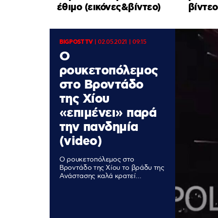
έθιμο (εικόνες&βίντεο)
βίντεο
BIGPOST TV
|
02.05.2021 | 09:15
Ο
ρουκετοπόλεμος
στο Βροντάδο
της Χίου
«επιμένει» παρά
την πανδημία
(video)
Ο ρουκετοπόλεμος στο
Βροντάδο της Χίου το βράδυ της
Ανάστασης καλά κρατεί…