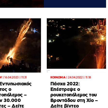
TV
|
16.04.2023 | 11:31
ΚΟΙΝΩΝΙΑ
|
24.04.2022 | 11:18
 Εντυπωσιακός
Πάσχα 2022:
τος ο
Επέστρεψε ο
τοπόλεμος –
ρουκετοπόλεμος του
ν 30.000
Βροντάδου στη Χίο –
ες – Δείτε
Δείτε βίντεο