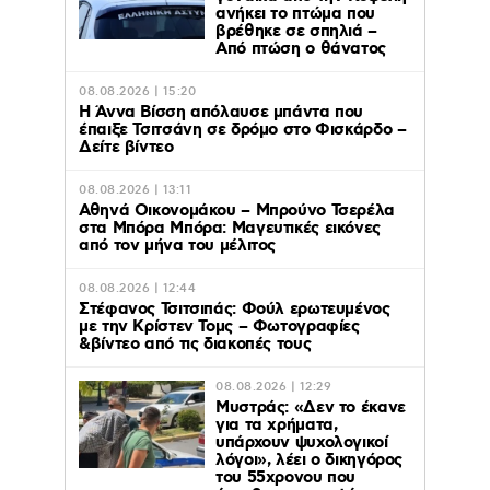
ανήκει το πτώμα που
βρέθηκε σε σπηλιά –
Από πτώση ο θάνατος
08.08.2026 | 15:20
Η Άννα Βίσση απόλαυσε μπάντα που
έπαιξε Τσιτσάνη σε δρόμο στο Φισκάρδο –
Δείτε βίντεο
08.08.2026 | 13:11
Αθηνά Οικονομάκου – Μπρούνο Τσερέλα
στα Μπόρα Μπόρα: Mαγευτικές εικόνες
από τον μήνα του μέλιτος
08.08.2026 | 12:44
Στέφανος Τσιτσιπάς: Φούλ ερωτευμένος
με την Κρίστεν Τομς – Φωτογραφίες
&βίντεο από τις διακοπές τους
08.08.2026 | 12:29
Μυστράς: «Δεν το έκανε
για τα χρήματα,
υπάρχουν ψυχολογικοί
λόγοι», λέει ο δικηγόρος
του 55χρονου που