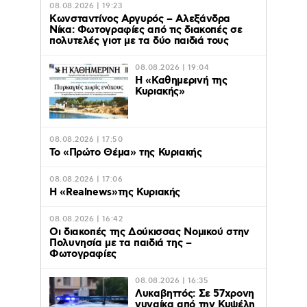
08.08.2026 | 19:23
Κωνσταντίνος Αργυρός – Αλεξάνδρα
Νίκα: Φωτογραφίες από τις διακοπές σε
πολυτελές γιοτ με τα δύο παιδιά τους
08.08.2026 | 19:04
H «Καθημερινή της
Κυριακής»
08.08.2026 | 17:50
Το «Πρώτο Θέμα» της Κυριακής
08.08.2026 | 17:06
Η «Realnews»της Κυριακής
08.08.2026 | 16:42
Οι διακοπές της Δούκισσας Νομικού στην
Πολυνησία με τα παιδιά της –
Φωτογραφίες
08.08.2026 | 16:35
Λυκαβηττός: Σε 57χρονη
γυναίκα από την Κυψέλη