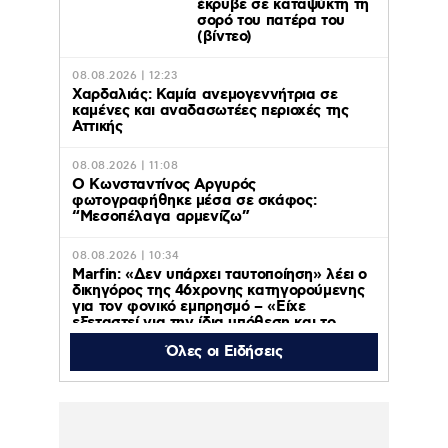
έκρυβε σε καταψύκτη τη
σορό του πατέρα του
(βίντεο)
08.08.2026 | 12:23
Χαρδαλιάς: Καμία ανεμογεννήτρια σε
καμένες και αναδασωτέες περιοχές της
Αττικής
08.08.2026 | 11:08
Ο Κωνσταντίνος Αργυρός
φωτογραφήθηκε μέσα σε σκάφος:
“Μεσοπέλαγα αρμενίζω”
08.08.2026 | 10:34
Marfin: «Δεν υπάρχει ταυτοποίηση» λέει ο
δικηγόρος της 46χρονης κατηγορούμενης
για τον φονικό εμπρησμό – «Είχε
εξεταστεί για την ίδια υπόθεση και το
2022» (βίντεο)
Όλες οι Ειδήσεις
08.08.2026 | 10:08
Αμερικανικό Πεντάγωνο:
Νέα βίντεο,
φωτογραφίες και
αναφορές για UFO – Το