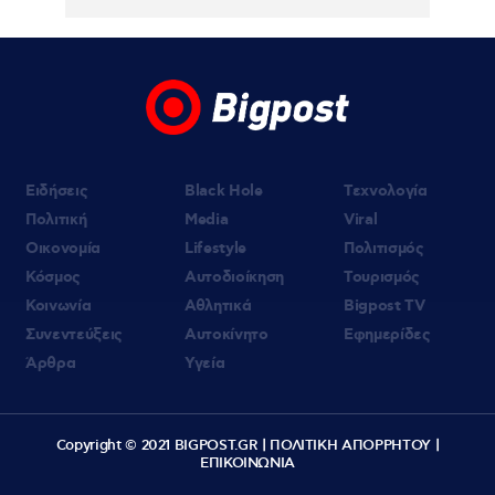
Ειδήσεις
Black Hole
Τεχνολογία
Πολιτική
Media
Viral
Οικονομία
Lifestyle
Πολιτισμός
Κόσμος
Αυτοδιοίκηση
Τουρισμός
Κοινωνία
Αθλητικά
Bigpost TV
Συνεντεύξεις
Αυτοκίνητο
Εφημερίδες
Άρθρα
Υγεία
Copyright © 2021 BIGPOST.GR |
ΠΟΛΙΤΙΚΗ ΑΠΟΡΡΗΤΟΥ
|
ΕΠΙΚΟΙΝΩΝΙΑ