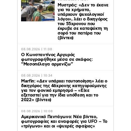
Μυστράς: «Δεν το έκανε
για τα χρήματα,
υπάρχουν ψυχολογικοί
λόγοι», λέει ο δικηγόρος
του 55χρονου που
έκρυβε σε καταψύκτη τη
σορό του πατέρα του
(βίντεο)
08.08.2026 | 11:08
Ο Κωνσταντίνος Αργυρός
φωτογραφήθηκε μέσα σε σκάφος:
“Μεσοπέλαγα αρμενίζω”
08.08.2026 | 10:34
Marfin: «Δεν υπάρχει ταυτοποίηση» λέει ο
δικηγόρος της 46χρονης κατηγορούμενης
για τον φονικό εμπρησμό – «Είχε
εξεταστεί για την ίδια υπόθεση και το
2022» (βίντεο)
08.08.2026 | 10:08
Αμερικανικό Πεντάγωνο: Νέα βίντεο,
φωτογραφίες και αναφορές για UFO – Το
«τρίγωνο» και οι «ψυχρές σφαίρες»