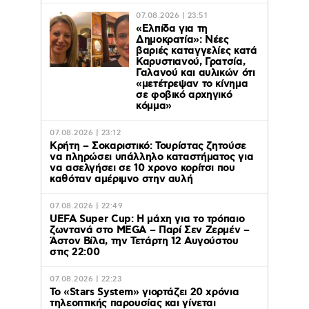
07.08.2026 | 23:51
«Ελπίδα για τη
Δημοκρατία»: Νέες
βαριές καταγγελίες κατά
Καρυστιανού, Γρατσία,
Γαλανού και αυλικών ότι
«μετέτρεψαν το κίνημα
σε φοβικό αρχηγικό
κόμμα»
07.08.2026 | 23:12
Κρήτη – Σοκαριστικό: Τουρίστας ζητούσε
να πληρώσει υπάλληλο καταστήματος για
να ασελγήσει σε 10 χρονο κορίτσι που
καθόταν αμέριμνο στην αυλή
07.08.2026 | 22:49
UEFA Super Cup: Η μάχη για το τρόπαιο
ζωντανά στο MEGA – Παρί Σεν Ζερμέν –
Άστον Βίλα, την Τετάρτη 12 Αυγούστου
στις 22:00
07.08.2026 | 22:23
Το «Stars System» γιορτάζει 20 χρόνια
τηλεοπτικής παρουσίας και γίνεται