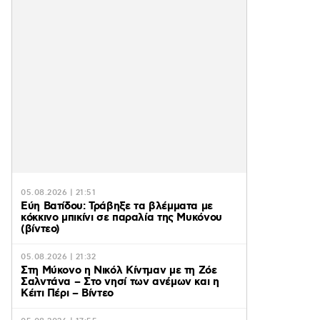
05.08.2026 | 21:51
Εύη Βατίδου: Τράβηξε τα βλέμματα με
κόκκινο μπικίνι σε παραλία της Μυκόνου
(βίντεο)
05.08.2026 | 21:32
Στη Μύκονο η Νικόλ Κίντμαν με τη Ζόε
Σαλντάνα – Στο νησί των ανέμων και η
Κέιτι Πέρι – Βίντεο