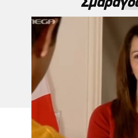
Σμαράγδ