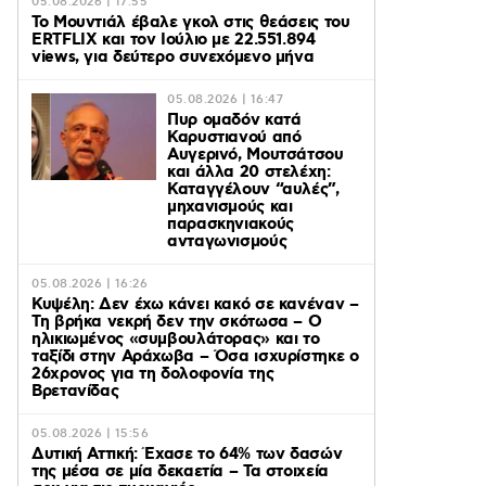
05.08.2026 | 17:55
Το Μουντιάλ έβαλε γκολ στις θεάσεις του
ERTFLIX και τον Ιούλιο με 22.551.894
views, για δεύτερο συνεχόμενο μήνα
05.08.2026 | 16:47
Πυρ ομαδόν κατά
Καρυστιανού από
Αυγερινό, Μουτσάτσου
και άλλα 20 στελέχη:
Καταγγέλουν “αυλές”,
μηχανισμούς και
παρασκηνιακούς
ανταγωνισμούς
05.08.2026 | 16:26
Κυψέλη: Δεν έχω κάνει κακό σε κανέναν –
Τη βρήκα νεκρή δεν την σκότωσα – Ο
ηλικιωμένος «συμβουλάτορας» και το
ταξίδι στην Αράχωβα – Όσα ισχυρίστηκε ο
26χρονος για τη δολοφονία της
Βρετανίδας
05.08.2026 | 15:56
Δυτική Αττική: Έχασε το 64% των δασών
της μέσα σε μία δεκαετία – Τα στοιχεία