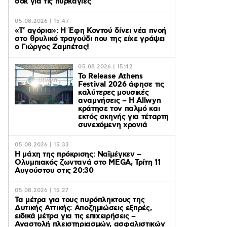
σοκ για τις πυρκαγιές
05.08.2026 | 15:47
«Τ’ αγόρια»: Η Έφη Κοντού δίνει νέα πνοή
στο θρυλικό τραγούδι που της είχε γράψει
ο Γιώργος Ζαμπέτας!
05.08.2026 | 15:42
Το Release Athens
Festival 2026 άφησε τις
καλύτερες μουσικές
αναμνήσεις – Η Allwyn
κράτησε τον παλμό και
εκτός σκηνής για τέταρτη
συνεχόμενη χρονιά
05.08.2026 | 15:33
Η μάχη της πρόκρισης: Ναϊμέγκεν –
Ολυμπιακός ζωντανά στο MEGA, Τρίτη 11
Αυγούστου στις 20:30
05.08.2026 | 15:27
Τα μέτρα για τους πυρόπληκτους της
Δυτικής Αττικής: Αποζημιώσεις εξπρές,
ειδικά μέτρα για τις επιχειρήσεις –
Αναστολή πλειστηριασμών, ασφαλιστικών