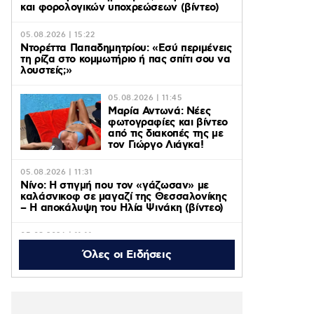
και φορολογικών υποχρεώσεων (βίντεο)
05.08.2026 | 15:22
Ντορέττα Παπαδημητρίου: «Εσύ περιμένεις
τη ρίζα στο κομμωτήριο ή πας σπίτι σου να
λουστείς;»
05.08.2026 | 11:45
Μαρία Αντωνά: Νέες
φωτογραφίες και βίντεο
από τις διακοπές της με
τον Γιώργο Λιάγκα!
05.08.2026 | 11:31
Νίνο: Η στιγμή που τον «γάζωσαν» με
καλάσνικοφ σε μαγαζί της Θεσσαλονίκης
– Η αποκάλυψη του Ηλία Ψινάκη (βίντεο)
05.08.2026 | 11:11
Axios: ΗΠΑ, Ιράν και Ομάν κοντά σε
Όλες οι Ειδήσεις
συμφωνία για το άνοιγμα των Στενών του
Ορμούζ – Οι όροι
05.08.2026 | 10:48
Η «Πρωινή Ζώνη» του ACTION 24