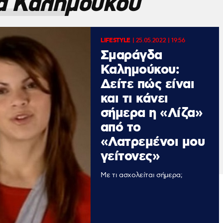
α Καλημούκου
LIFESTYLE
|
25.05.2022 | 19:56
Σμαράγδα
Καλημούκου:
Δείτε πώς είναι
και τι κάνει
σήμερα η «Λίζα»
από το
«Λατρεμένοι μου
γείτονες»
Με τι ασχολείται σήμερα;