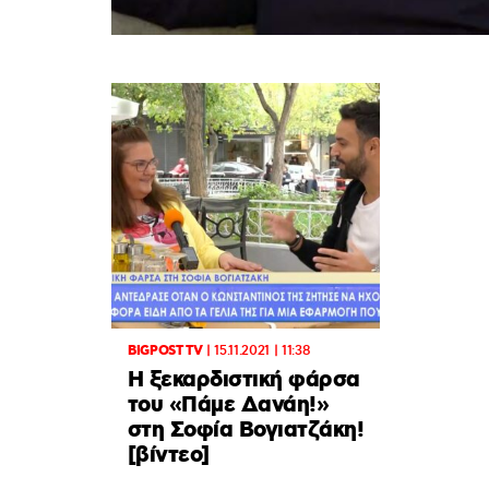
BIGPOST TV
|
15.11.2021 | 11:38
Η ξεκαρδιστική φάρσα
του «Πάμε Δανάη!»
στη Σοφία Βογιατζάκη!
[βίντεο]