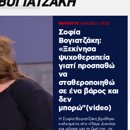
ΒΟΓΙΑΤΖΑΚΗ
BIGPOST TV
|
16.11.2023 | 20:32
Σοφία
Βογιατζάκη:
«Ξεκίνησα
ψυχοθεραπεία
γιατί προσπαθώ
να
σταθεροποιηθώ
σε ένα βάρος και
δεν
μπορώ”(video)
Η Σοφία Βογιατζάκη βρέθηκε
καλεσμένη στο «Πάμε Δανάη»
και μίλησε για τη ζωή της, τα