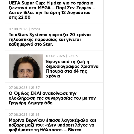
UEFA Super Cup: Η μάχη για το τρόπαιο
ζωντανά στο MEGA – Παρί Σεν Ζερμέν –
Άστον Βίλα, την Τετάρτη 12 Αυγούστου
στις 22:00
07.08.2026 | 22:23
Το «Stars System» γιορτάζει 20 χρόνια
τηλεοπτικής παρουσίας και γίνεται
καθημερινό στο Star.
07.08.2026 | 22:06
Έφυγε από τη ζωή η
δημοσιογράφος Χριστίνα
Πιτουρά στα 64 της
χρόνια
07.08.2026 | 21:57
Ο Όμιλος ΣΚΑΪ ανακοίνωσε την
ολοκλήρωση της συνεργασίας του με τον
Γρηγόρη Δημητριάδη
07.08.2026 | 21:15
Μαρίνα Βερνίκου έπιασε λαγοκέφαλο και
πόζαρε μαζί του: «Δεν υπάρχει λόγος να
φοβόμαστε τη θάλασσα» – Βίντεο