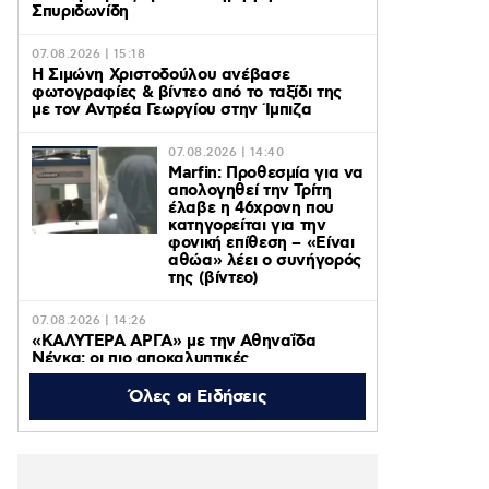
Σπυριδωνίδη
07.08.2026 | 15:18
Η Σιμώνη Χριστοδούλου ανέβασε
φωτογραφίες & βίντεο από το ταξίδι της
με τον Αντρέα Γεωργίου στην Ίμπιζα
07.08.2026 | 14:40
Marfin: Προθεσμία για να
απολογηθεί την Τρίτη
έλαβε η 46χρονη που
κατηγορείται για την
φονική επίθεση – «Είναι
αθώα» λέει ο συνήγορός
της (βίντεο)
07.08.2026 | 14:26
«ΚΑΛΥΤΕΡΑ ΑΡΓΑ» με την Αθηναΐδα
Νέγκα: οι πιο αποκαλυπτικές
μεταμεσονύχτιες συνεντεύξεις
επιστρέφουν στο ACTION 24
Όλες οι Ειδήσεις
07.08.2026 | 12:59
Οργή στο Περού για το βίντεο της
σεξουαλικής επίθεσης μαέστρου σε