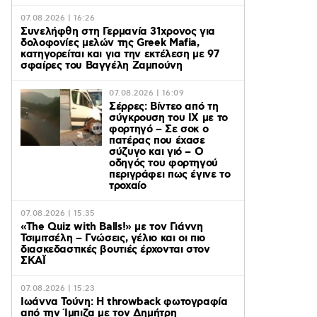
07.08.2026 | 16:26
Συνελήφθη στη Γερμανία 31χρονος για
δολοφονίες μελών της Greek Mafia,
κατηγορείται και για την εκτέλεση με 97
σφαίρες του Βαγγέλη Ζαμπούνη
07.08.2026 | 16:09
Σέρρες: Βίντεο από τη
σύγκρουση του ΙΧ με το
φορτηγό – Σε σοκ ο
πατέρας που έχασε
σύζυγο και γιό – Ο
οδηγός του φορτηγού
περιγράφει πως έγινε το
τροχαίο
07.08.2026 | 15:35
«The Quiz with Balls!» με τον Γιάννη
Τσιμιτσέλη – Γνώσεις, γέλιο και οι πιο
διασκεδαστικές βουτιές έρχονται στον
ΣΚΑΪ
07.08.2026 | 15:23
Ιωάννα Τούνη: Η throwback φωτογραφία
από την Ίμπιζα με τον Δημήτρη