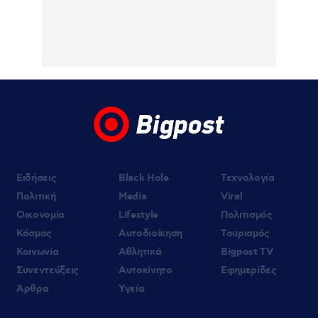
06.08.2026 | 23:10
Υπόθεση Marfin: Έφθασε στην Ελλάδα η
46χρονη κατηγορούμενη για εμπρησμό –
Κρατείται στη ΓΑΔΑ- Την Παρασκευή στην
Εισαγγελία
06.08.2026 | 22:43
Έξαλλος ο Χρήστος Κούγιας για
δημοσιεύματα που αφορούν την
προσωπική του ζωή – Προειδοποιεί με
μηνύσεις
Ειδήσεις
Black Hole
Τεχνολογία
Πολιτική
Media
Viral
Οικονομία
Lifestyle
Πολιτισμός
Κόσμος
Αυτοδιοίκηση
Τουρισμός
Κοινωνία
Αθλητικά
Bigpost TV
Συνεντεύξεις
Αυτοκίνητο
Εφημερίδες
Άρθρα
Υγεία