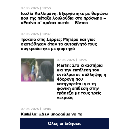
07.08.2026 | 10:59
Ιουλία Καλλιμάνη: Εξοργίστηκε με θαμώνα
που της πέταξε λουλούδια στο πρόσωπο –
«Εσένα σ’ αρέσει αυτό» – Βίντεο
07.08.2026 | 10:37
Τροχαίο στις Σέρρες: Μητέρα και γιος
σκοτώθηκαν όταν το αυτοκίνητό τους
συγκρούστηκε με φορτηγό
07.08.2026 | 10:25
Marfin: Στα δικαστήρια
για την εκτέλεση του
εντάλματος σύλληψης η
46χρονη που
κατηγορείται για τη
φονική επίθεση στην
τράπεζα με τους τρείς
νεκρούς
07.08.2026 | 10:05
Κυψέλη: «Δεν μπορούμε να το
πιστέψουμε», λέει σοκαρισμένο το ζευγάρι
των Αμερικανών που «υιοθέτησε» τον
Όλες οι Ειδήσεις
26χρονο Αφγανό στη Λέσβο