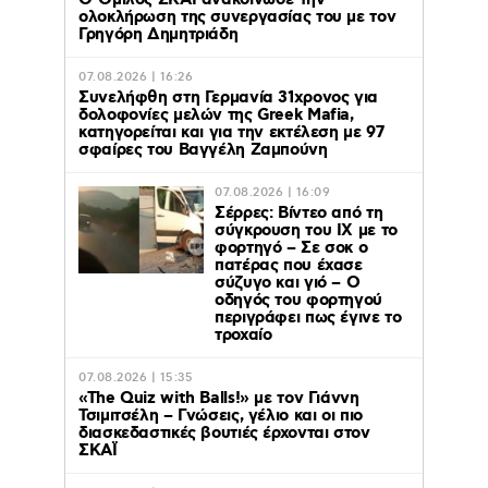
Ο Όμιλος ΣΚΑΪ ανακοίνωσε την
ολοκλήρωση της συνεργασίας του με τον
Γρηγόρη Δημητριάδη
07.08.2026 | 16:26
Συνελήφθη στη Γερμανία 31χρονος για
δολοφονίες μελών της Greek Mafia,
κατηγορείται και για την εκτέλεση με 97
σφαίρες του Βαγγέλη Ζαμπούνη
07.08.2026 | 16:09
Σέρρες: Βίντεο από τη
σύγκρουση του ΙΧ με το
φορτηγό – Σε σοκ ο
πατέρας που έχασε
σύζυγο και γιό – Ο
οδηγός του φορτηγού
περιγράφει πως έγινε το
τροχαίο
07.08.2026 | 15:35
«The Quiz with Balls!» με τον Γιάννη
Τσιμιτσέλη – Γνώσεις, γέλιο και οι πιο
διασκεδαστικές βουτιές έρχονται στον
ΣΚΑΪ