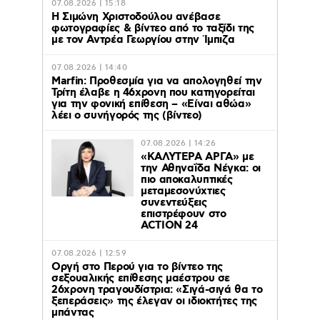
07.08.2026 | 15:18
Η Σιμώνη Χριστοδούλου ανέβασε
φωτογραφίες & βίντεο από το ταξίδι της
με τον Αντρέα Γεωργίου στην Ίμπιζα
07.08.2026 | 14:40
Marfin: Προθεσμία για να απολογηθεί την
Τρίτη έλαβε η 46χρονη που κατηγορείται
για την φονική επίθεση – «Είναι αθώα»
λέει ο συνήγορός της (βίντεο)
07.08.2026 | 14:26
«ΚΑΛΥΤΕΡΑ ΑΡΓΑ» με
την Αθηναΐδα Νέγκα: οι
πιο αποκαλυπτικές
μεταμεσονύχτιες
συνεντεύξεις
επιστρέφουν στο
ACTION 24
07.08.2026 | 12:59
Οργή στο Περού για το βίντεο της
σεξουαλικής επίθεσης μαέστρου σε
26χρονη τραγουδίστρια: «Σιγά-σιγά θα το
ξεπεράσεις» της έλεγαν οι ιδιοκτήτες της
μπάντας