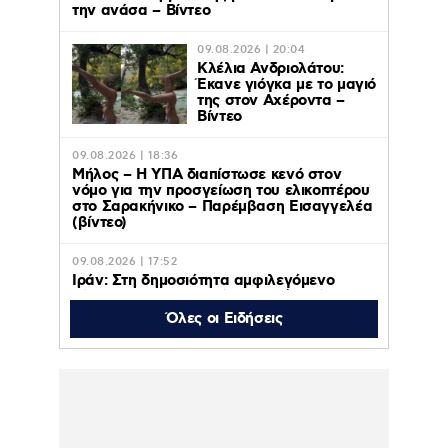
την ανάσα – Βίντεο
09.08.2026 | 20:04
Κλέλια Ανδριολάτου:
Έκανε γιόγκα με το μαγιό
της στον Αχέροντα –
Βίντεο
09.08.2026 | 18:36
Μήλος – Η ΥΠΑ διαπίστωσε κενό στον
νόμο για την προσγείωση του ελικοπτέρου
στο Σαρακήνικο – Παρέμβαση Εισαγγελέα
(βίντεο)
09.08.2026 | 17:52
Ιράν: Στη δημοσιότητα αμφιλεγόμενο
βίντεο του Μοτζταμπά Χαμενεΐ μετά τη
συνάντηση με Πεζεσκιάν, εν μέσω φημών
Όλες οι Ειδήσεις
για το αν βρίσκεται στη ζωή
09.08.2026 | 12:59
Η Γαρυφαλλιά Καληφώνη πόζαρε στην
Πάρο με μαύρο μπικίνι – Φωτογραφίες
09.08.2026 | 12:35