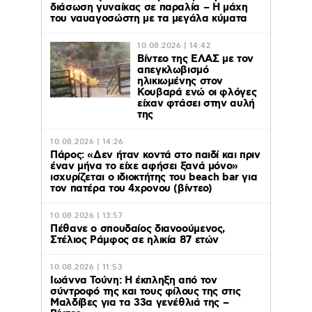
διάσωση γυναίκας σε παραλία – Η μάχη
του ναυαγοσώστη με τα μεγάλα κύματα
10.08.2026 | 14:42
Βίντεο της ΕΛΑΣ με τον
απεγκλωβισμό
ηλικιωμένης στον
Κουβαρά ενώ οι φλόγες
είχαν φτάσει στην αυλή
της
10.08.2026 | 14:26
Πάρος: «Δεν ήταν κοντά στο παιδί και πριν
έναν μήνα το είχε αφήσει ξανά μόνο»
ισχυρίζεται ο ιδιοκτήτης του beach bar για
τον πατέρα του 4χρονου (βίντεο)
10.08.2026 | 13:57
Πέθανε ο σπουδαίος διανοούμενος,
Στέλιος Ράμφος σε ηλικία 87 ετών
10.08.2026 | 11:53
Ιωάννα Τούνη: Η έκπληξη από τον
σύντροφό της και τους φίλους της στις
Μαλδίβες για τα 33α γενέθλιά της –