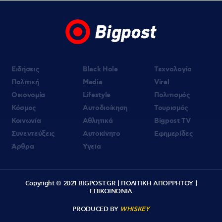
Ειδήσεις
Black Hole
Τεχνολογία
Πολιτική
Media
Viral
Οικονομία
Lifestyle
Πολιτισμός
Κόσμος
Αυτοδιοίκηση
Τουρισμός
Κοινωνία
Αθλητικά
Bigpost TV
Συνεντεύξεις
Αυτοκίνητο
Εφημερίδες
Άρθρα
Υγεία
Copyright © 2021 BIGPOST.GR |
ΠΟΛΙΤΙΚΗ ΑΠΟΡΡΗΤΟΥ
|
ΕΠΙΚΟΙΝΩΝΙΑ
PRODUCED BY
WHISKEY