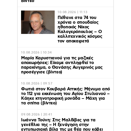
Βίντεο
10.08.2026 | 11:13
Πέθανε στα 74 του
χρόνια ο σπουδαίος
ηθοποιός Νίκος
Καλογερόπουλος – Ο
καλλιτεχνικός κόσμος
τον αποχαιρετά
10.08.2026 | 10:34
Μαρία Καρυστιανού για τις μαζικές
αποχωρήσεις: Είχαμε αντιληφθεί το
παρακίνημα, ο Θανάσης Αυγερινός μας
προσέγγισε (βίντεο)
10.08.2026 | 09:57
Φωτιά στον Κουβαρά Αττικής: Μήνυμα από
το 112 για εκκένωση του Αγίου Στυλιανού –
Kάηκε κτηνοτροφική μονάδα – Μάχη για
τα σπίτια (βίντεο)
09.08.2026 | 20:41
Ιωάννα Τούνη: Στις Μαλδίβες για τα
γενέθλια της – H ξενάγηση στην
εντυπωσιακή βίλα της με θέα που κόβει