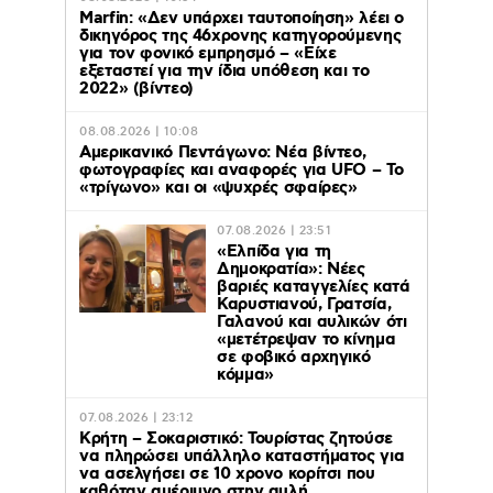
Marfin: «Δεν υπάρχει ταυτοποίηση» λέει ο
δικηγόρος της 46χρονης κατηγορούμενης
για τον φονικό εμπρησμό – «Είχε
εξεταστεί για την ίδια υπόθεση και το
2022» (βίντεο)
08.08.2026 | 10:08
Αμερικανικό Πεντάγωνο: Νέα βίντεο,
φωτογραφίες και αναφορές για UFO – Το
«τρίγωνο» και οι «ψυχρές σφαίρες»
07.08.2026 | 23:51
«Ελπίδα για τη
Δημοκρατία»: Νέες
βαριές καταγγελίες κατά
Καρυστιανού, Γρατσία,
Γαλανού και αυλικών ότι
«μετέτρεψαν το κίνημα
σε φοβικό αρχηγικό
κόμμα»
07.08.2026 | 23:12
Κρήτη – Σοκαριστικό: Τουρίστας ζητούσε
να πληρώσει υπάλληλο καταστήματος για
να ασελγήσει σε 10 χρονο κορίτσι που
καθόταν αμέριμνο στην αυλή