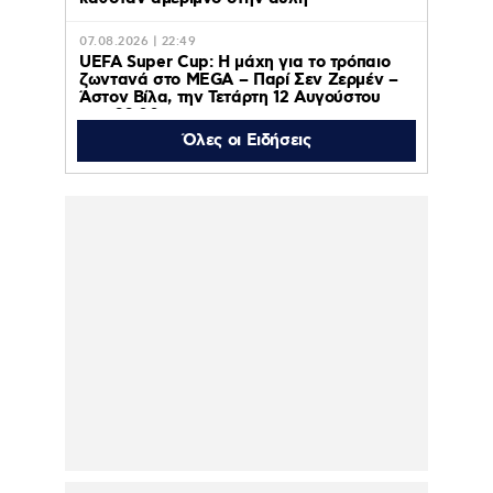
07.08.2026 | 22:49
UEFA Super Cup: Η μάχη για το τρόπαιο
ζωντανά στο MEGA – Παρί Σεν Ζερμέν –
Άστον Βίλα, την Τετάρτη 12 Αυγούστου
στις 22:00
Όλες οι Ειδήσεις
07.08.2026 | 22:23
Το «Stars System» γιορτάζει 20 χρόνια
τηλεοπτικής παρουσίας και γίνεται
καθημερινό στο Star.
07.08.2026 | 22:06
Έφυγε από τη ζωή η
δημοσιογράφος Χριστίνα
Πιτουρά στα 64 της
χρόνια
07.08.2026 | 21:57
Ο Όμιλος ΣΚΑΪ ανακοίνωσε την
ολοκλήρωση της συνεργασίας του με τον
Γρηγόρη Δημητριάδη
07.08.2026 | 21:15