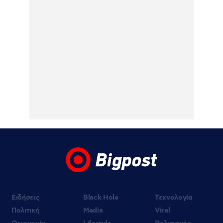
Μαρίνα Βερνίκου έπιασε λαγοκέφαλο και
πόζαρε μαζί του: «Δεν υπάρχει λόγος να
φοβόμαστε τη θάλασσα» – Βίντεο
07.08.2026 | 16:26
Συνελήφθη στη Γερμανία 31χρονος για
δολοφονίες μελών της Greek Mafia,
κατηγορείται και για την εκτέλεση με 97
σφαίρες του Βαγγέλη Ζαμπούνη
Ειδήσεις
Black Hole
Τεχνολογία
Πολιτική
Media
Viral