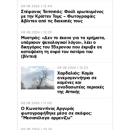
08.08.2026 | 12:44
Στέφανος Τσιτσιπάς: Φούλ ερωτευμένος
με την Κρίστεν Τομς – Φωτογραφίες
&βίντεο από τις διακοπές τους
08.08.2026 | 12:29
Μυστράς: «Δεν το έκανε για τα χρήματα,
υπάρχουν ψυχολογικοί λόγοι», λέει ο
δικηγόρος του 55χρονου που έκρυβε σε
καταψύκτη τη σορό του πατέρα του
(βίντεο)
08.08.2026 | 12:23
Χαρδαλιάς: Καμία
ανεμογεννήτρια σε
καμένες και
αναδασωτέες περιοχές
της Αττικής
08.08.2026 | 11:08
Ο Κωνσταντίνος Αργυρός
φωτογραφήθηκε μέσα σε σκάφος:
“Μεσοπέλαγα αρμενίζω”
08.08.2026 | 10:34