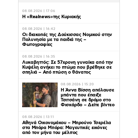
08.08.2026 | 17:06
Η «Realnews»της Κυριακής
08.08.2026 | 16:42
Οι διακοπές της Δούκισσας Νομικού στην
Πολυνησία με τα παιδιά της –
Φωτογραφίες
08.08.2026 | 16:35
Λυκαβηττός: Σε 57χρονη γυναίκα από την
Κυψέλη ανήκει το πτώμα που βρέθηκε σε
σπηλιά – Από πτώση ο θάνατος
08.08.2026 | 15:20
Η Άννα Βίσση απόλαυσε
μπάντα που έπαιξε
Τσιτσάνη σε δρόμο στο
Φισκάρδο – Δείτε βίντεο
08.08.2026 | 13:11
Αθηνά Οικονομάκου – Μπρούνο Τσερέλα
στα Μπόρα Μπόρα: Mαγευτικές εικόνες
από τον μήνα του μέλιτος