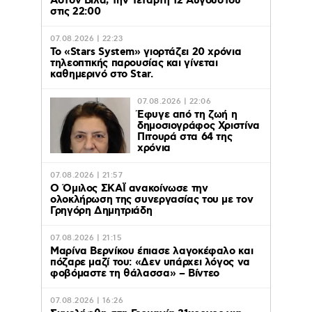
Άστον Βίλα, την Τετάρτη 12 Αυγούστου
στις 22:00
07.08.2026 | 22:23
Το «Stars System» γιορτάζει 20 χρόνια
τηλεοπτικής παρουσίας και γίνεται
καθημερινό στο Star.
07.08.2026 | 22:06
Έφυγε από τη ζωή η
δημοσιογράφος Χριστίνα
Πιτουρά στα 64 της
χρόνια
07.08.2026 | 21:57
Ο Όμιλος ΣΚΑΪ ανακοίνωσε την
ολοκλήρωση της συνεργασίας του με τον
Γρηγόρη Δημητριάδη
07.08.2026 | 21:15
Μαρίνα Βερνίκου έπιασε λαγοκέφαλο και
πόζαρε μαζί του: «Δεν υπάρχει λόγος να
φοβόμαστε τη θάλασσα» – Βίντεο
07.08.2026 | 16:26