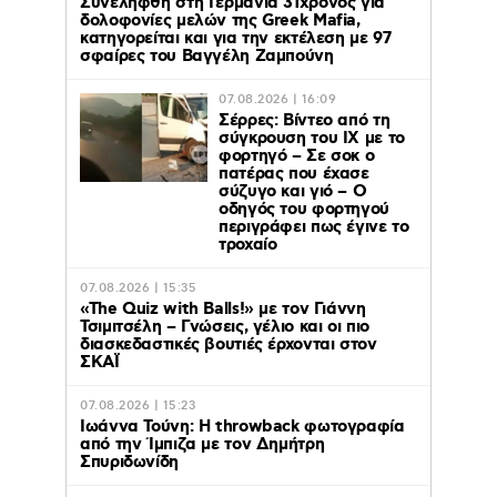
Συνελήφθη στη Γερμανία 31χρονος για
δολοφονίες μελών της Greek Mafia,
κατηγορείται και για την εκτέλεση με 97
σφαίρες του Βαγγέλη Ζαμπούνη
07.08.2026 | 16:09
Σέρρες: Βίντεο από τη
σύγκρουση του ΙΧ με το
φορτηγό – Σε σοκ ο
πατέρας που έχασε
σύζυγο και γιό – Ο
οδηγός του φορτηγού
περιγράφει πως έγινε το
τροχαίο
07.08.2026 | 15:35
«The Quiz with Balls!» με τον Γιάννη
Τσιμιτσέλη – Γνώσεις, γέλιο και οι πιο
διασκεδαστικές βουτιές έρχονται στον
ΣΚΑΪ
07.08.2026 | 15:23
Ιωάννα Τούνη: Η throwback φωτογραφία
από την Ίμπιζα με τον Δημήτρη
Σπυριδωνίδη