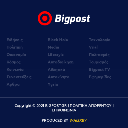
07.08.2026 | 09:21
«Στον Εξώστη» με τους Αντώνη Αντζολέτο
και Γιάννη Καντέλη – Έρχεται στον ΣΚΑΪ
100,3
Ειδήσεις
Black Hole
Τεχνολογία
Πολιτική
Media
Viral
Οικονομία
Lifestyle
Πολιτισμός
Κόσμος
Αυτοδιοίκηση
Τουρισμός
Κοινωνία
Αθλητικά
Bigpost TV
Συνεντεύξεις
Αυτοκίνητο
Εφημερίδες
Άρθρα
Υγεία
Copyright © 2021 BIGPOST.GR |
ΠΟΛΙΤΙΚΗ ΑΠΟΡΡΗΤΟΥ
|
ΕΠΙΚΟΙΝΩΝΙΑ
PRODUCED BY
WHISKEY