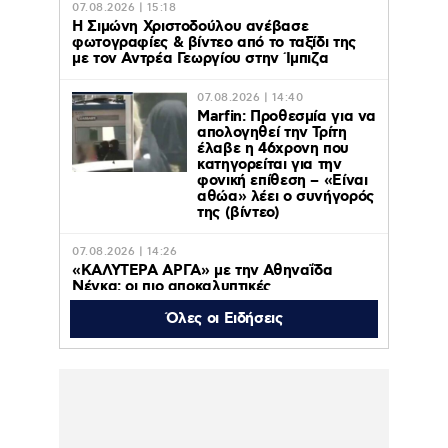
07.08.2026 | 15:18
Η Σιμώνη Χριστοδούλου ανέβασε
φωτογραφίες & βίντεο από το ταξίδι της
με τον Αντρέα Γεωργίου στην Ίμπιζα
07.08.2026 | 14:40
Marfin: Προθεσμία για να
απολογηθεί την Τρίτη
έλαβε η 46χρονη που
κατηγορείται για την
φονική επίθεση – «Είναι
αθώα» λέει ο συνήγορός
της (βίντεο)
07.08.2026 | 14:26
«ΚΑΛΥΤΕΡΑ ΑΡΓΑ» με την Αθηναΐδα
Νέγκα: οι πιο αποκαλυπτικές
μεταμεσονύχτιες συνεντεύξεις
επιστρέφουν στο ACTION 24
Όλες οι Ειδήσεις
07.08.2026 | 12:59
Οργή στο Περού για το βίντεο της
σεξουαλικής επίθεσης μαέστρου σε
26χρονη τραγουδίστρια: «Σιγά-σιγά θα το
ξεπεράσεις» της έλεγαν οι ιδιοκτήτες της
μπάντας