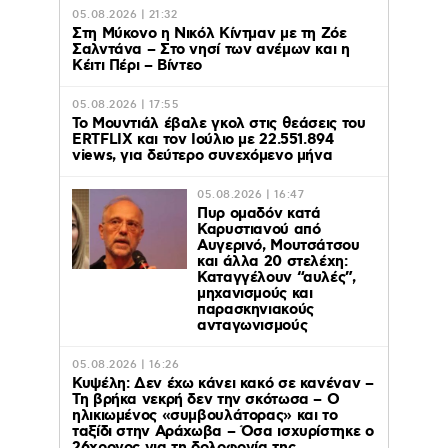
05.08.2026 | 21:32
Στη Μύκονο η Νικόλ Κίντμαν με τη Ζόε
Σαλντάνα – Στο νησί των ανέμων και η
Κέιτι Πέρι – Βίντεο
05.08.2026 | 17:55
Το Μουντιάλ έβαλε γκολ στις θεάσεις του
ERTFLIX και τον Ιούλιο με 22.551.894
views, για δεύτερο συνεχόμενο μήνα
05.08.2026 | 16:47
Πυρ ομαδόν κατά
Καρυστιανού από
Αυγερινό, Μουτσάτσου
και άλλα 20 στελέχη:
Καταγγέλουν “αυλές”,
μηχανισμούς και
παρασκηνιακούς
ανταγωνισμούς
05.08.2026 | 16:26
Κυψέλη: Δεν έχω κάνει κακό σε κανέναν –
Τη βρήκα νεκρή δεν την σκότωσα – Ο
ηλικιωμένος «συμβουλάτορας» και το
ταξίδι στην Αράχωβα – Όσα ισχυρίστηκε ο