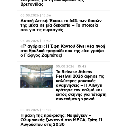
26χρονος για τη δολοφονία της
Βρετανίδας
05.08.2026 | 15:56
Δυτική Αττική: Έχασε το 64% των δασών
της μέσα σε μία δεκαετία – Τα στοιχεία
σοκ για τις πυρκαγιές
05.08.2026 | 15:47
«Τ’ αγόρια»: Η Έφη Κοντού δίνει νέα πνοή
στο θρυλικό τραγούδι που της είχε γράψει
ο Γιώργος Ζαμπέτας!
05.08.2026 | 15:42
Το Release Athens
Festival 2026 άφησε τις
καλύτερες μουσικές
αναμνήσεις – Η Allwyn
κράτησε τον παλμό και
εκτός σκηνής για τέταρτη
συνεχόμενη χρονιά
05.08.2026 | 15:33
Η μάχη της πρόκρισης: Ναϊμέγκεν –
Ολυμπιακός ζωντανά στο MEGA, Τρίτη 11
Αυγούστου στις 20:30