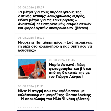
05.08.2026 | 15:27
Τα μέτρα για τους πυρόπληκτους της
Δυτικής Αττικής: Αποζημιώσεις εξπρές,
ειδικά μέτρα για τις επιχειρήσεις –
Αναστολή πλειστηριασμών, ασφαλιστικών
και φορολογικών υποχρεώσεων (βίντεο)
05.08.2026 | 15:22
Ντορέττα Παπαδημητρίου: «Εσύ περιμένεις
τη ρίζα στο κομμωτήριο ή πας σπίτι σου να
λουστείς;»
05.08.2026 | 11:45
Μαρία Αντωνά: Νέες
φωτογραφίες και βίντεο
από τις διακοπές της με
τον Γιώργο Λιάγκα!
05.08.2026 | 11:31
Νίνο: Η στιγμή που τον «γάζωσαν» με
καλάσνικοφ σε μαγαζί της Θεσσαλονίκης
– Η αποκάλυψη του Ηλία Ψινάκη (βίντεο)
05.08.2026 | 11:11