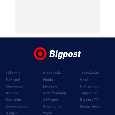
Ποιοι δικαιούνται επιδότηση και ποια είναι
τα νέα όρια
05.08.2026 | 00:33
OPEN : Ο Τάσος Δούσης παρουσιάζει τον
«Πιο Αδύναμο Κρίκο» – Η ανακοίνωση του
σταθμού
Ειδήσεις
Black Hole
Τεχνολογία
Πολιτική
Media
Viral
Οικονομία
Lifestyle
Πολιτισμός
Κόσμος
Αυτοδιοίκηση
Τουρισμός
Κοινωνία
Αθλητικά
Bigpost TV
Συνεντεύξεις
Αυτοκίνητο
Εφημερίδες
Άρθρα
Υγεία