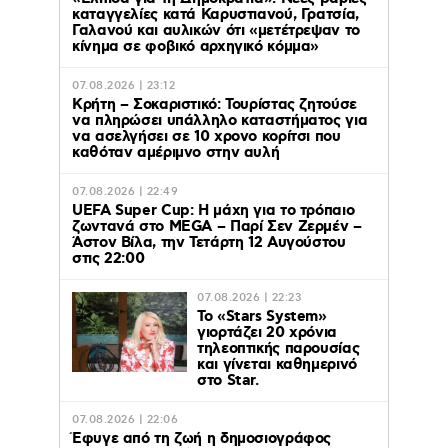
καταγγελίες κατά Καρυστιανού, Γρατσία,
Γαλανού και αυλικών ότι «μετέτρεψαν το
κίνημα σε φοβικό αρχηγικό κόμμα»
07.08.2026 | 23:12
Κρήτη – Σοκαριστικό: Τουρίστας ζητούσε
να πληρώσει υπάλληλο καταστήματος για
να ασελγήσει σε 10 χρονο κορίτσι που
καθόταν αμέριμνο στην αυλή
07.08.2026 | 22:49
UEFA Super Cup: Η μάχη για το τρόπαιο
ζωντανά στο MEGA – Παρί Σεν Ζερμέν –
Άστον Βίλα, την Τετάρτη 12 Αυγούστου
στις 22:00
07.08.2026 | 22:23
Το «Stars System»
γιορτάζει 20 χρόνια
τηλεοπτικής παρουσίας
και γίνεται καθημερινό
στο Star.
07.08.2026 | 22:06
Έφυγε από τη ζωή η δημοσιογράφος