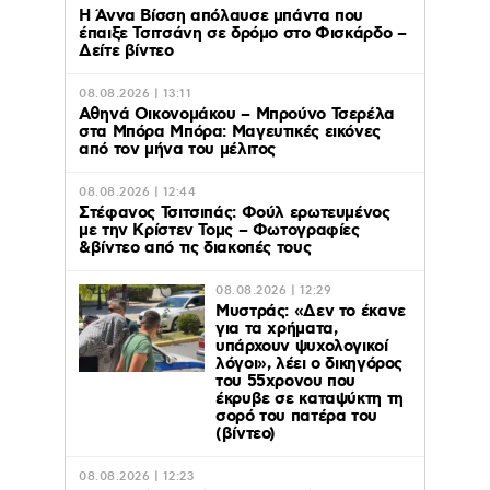
Η Άννα Βίσση απόλαυσε μπάντα που
έπαιξε Τσιτσάνη σε δρόμο στο Φισκάρδο –
Δείτε βίντεο
08.08.2026 | 13:11
Αθηνά Οικονομάκου – Μπρούνο Τσερέλα
στα Μπόρα Μπόρα: Mαγευτικές εικόνες
από τον μήνα του μέλιτος
08.08.2026 | 12:44
Στέφανος Τσιτσιπάς: Φούλ ερωτευμένος
με την Κρίστεν Τομς – Φωτογραφίες
&βίντεο από τις διακοπές τους
08.08.2026 | 12:29
Μυστράς: «Δεν το έκανε
για τα χρήματα,
υπάρχουν ψυχολογικοί
λόγοι», λέει ο δικηγόρος
του 55χρονου που
έκρυβε σε καταψύκτη τη
σορό του πατέρα του
(βίντεο)
08.08.2026 | 12:23