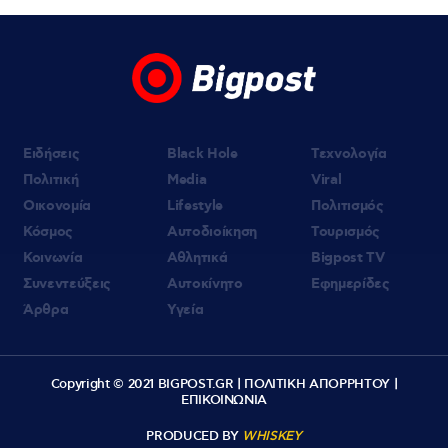
Ειδήσεις
Black Hole
Τεχνολογία
Πολιτική
Media
Viral
Οικονομία
Lifestyle
Πολιτισμός
Κόσμος
Αυτοδιοίκηση
Τουρισμός
Κοινωνία
Αθλητικά
Bigpost TV
Συνεντεύξεις
Αυτοκίνητο
Εφημερίδες
Άρθρα
Υγεία
Copyright © 2021 BIGPOST.GR |
ΠΟΛΙΤΙΚΗ ΑΠΟΡΡΗΤΟΥ
|
ΕΠΙΚΟΙΝΩΝΙΑ
PRODUCED BY
WHISKEY