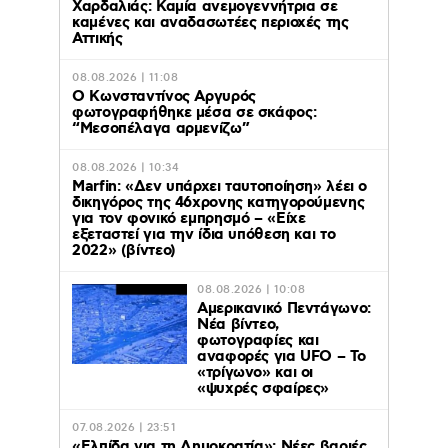
Χαρδαλιάς: Καμία ανεμογεννήτρια σε
καμένες και αναδασωτέες περιοχές της
Αττικής
08.08.2026 | 11:08
Ο Κωνσταντίνος Αργυρός
φωτογραφήθηκε μέσα σε σκάφος:
“Μεσοπέλαγα αρμενίζω”
08.08.2026 | 10:34
Marfin: «Δεν υπάρχει ταυτοποίηση» λέει ο
δικηγόρος της 46χρονης κατηγορούμενης
για τον φονικό εμπρησμό – «Είχε
εξεταστεί για την ίδια υπόθεση και το
2022» (βίντεο)
08.08.2026 | 10:08
Αμερικανικό Πεντάγωνο:
Νέα βίντεο,
φωτογραφίες και
αναφορές για UFO – Το
«τρίγωνο» και οι
«ψυχρές σφαίρες»
07.08.2026 | 23:51
«Ελπίδα για τη Δημοκρατία»: Νέες βαριές