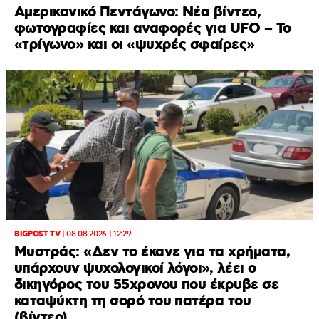
Αμερικανικό Πεντάγωνο: Νέα βίντεο,
φωτογραφίες και αναφορές για UFO – Το
«τρίγωνο» και οι «ψυχρές σφαίρες»
BIGPOST TV
|
08.08.2026 | 12:29
Μυστράς: «Δεν το έκανε για τα χρήματα,
υπάρχουν ψυχολογικοί λόγοι», λέει ο
δικηγόρος του 55χρονου που έκρυβε σε
καταψύκτη τη σορό του πατέρα του
(βίντεο)